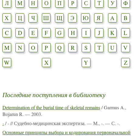
Л
М
Н
О
П
Р
С
Т
У
Ф
Х
Ц
Ч
Ш
Щ
Э
Ю
Я
A
B
C
D
E
F
G
H
I
J
K
L
M
N
O
P
Q
R
S
T
U
V
W
X
Y
Z
Последние поступления в библиотеку
Determination of the burial time of skeletal remains
/ Garmus A.,
Bojarun R. — 2003.
-
/ - // Судебно-медицинская экспертиза. — М., -. — С. -.
Основные принципы выбора и кодирования первоначальной