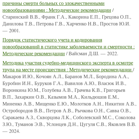
причины смерти больных со злокачественными
новообразованиями : Методические рекомендации
/
Старинский В.В., Франк Г.А., Какорина Е.П., Грецова О.П.,
Данилова Т.В., Петрова Г.В., Харченко Н.В., Простов Ю.И.
— 2001.
Порядок статистического учета и кодирования
новообразований в статистике заболеваемости и смертности :
Методические рекомендации
/ Вайсман Д.Ш. — 2022.
Методика участия судебно-медицинского эксперта в осмотре
трупа на месте происшествия : Методические рекомендации
/
Макаров И.Ю., Кочоян А.Л., Баранов М.Л., Бородина А.А.,
Буробин И.Н., Буруков Г.А., Вавилов А.Ю., Власюк И.В.,
Воронкина Ю.М., Голубева А.В., Грачева К.В., Григорьев
В.П., Захаркин О.В., Казымов М.А., Кильдюшов Е.М.,
Миненко А.В., Мищенко Е.Ю., Молотков А.Н., Никитин А.В.,
Остробородов В.В., Петров А.В., Рычкова О.Н., Савва О.В.,
Саракаева А.З., Скворцова Л.К., Соболевский М.С., Соколова
З.Ю., Туманов Э.В., Услонцев Д.Н., Цугуля С.В., Яковлев В.В.
— 2024.