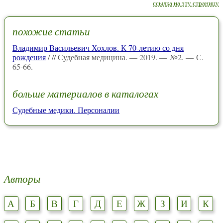
ссылка на эту страницу
похожие статьи
Владимир Васильевич Хохлов. К 70-летию со дня
рождения
/ // Судебная медицина. — 2019. — №2. — С.
65-66.
больше материалов в каталогах
Судебные медики. Персоналии
Авторы
А
Б
В
Г
Д
Е
Ж
З
И
К