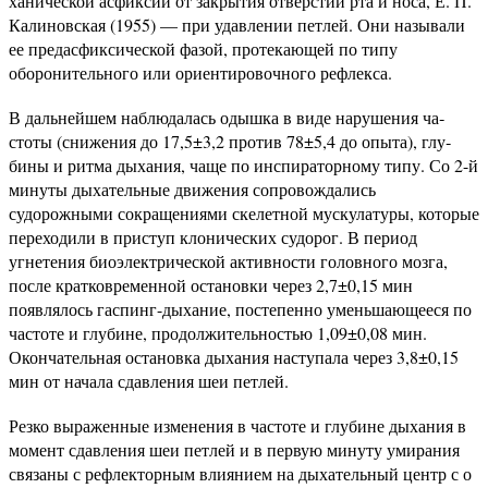
ханической асфиксии от закрытия отверстий рта и носа, Е. П.
Калиновская (1955) — при удавлении петлей. Они назы­вали
ее предасфиксической фазой, протекающей по типу
оборонительного или ориентировочного рефлекса.
В дальнейшем наблюдалась одышка в виде нарушения ча­
стоты (снижения до 17,5±3,2 против 78±5,4 до опыта), глу­
бины и ритма дыхания, чаще по инспираторному типу. Со 2-й
минуты дыхательные движения сопровождались
судорожными сокращениями скелетной мускулатуры, которые
переходили в приступ клонических судорог. В период
угнетения биоэлектри­ческой активности головного мозга,
после кратковременной остановки через 2,7±0,15 мин
появлялось гаспинг-дыхание, постепенно уменьшающееся по
частоте и глубине, продолжи­тельностью 1,09±0,08 мин.
Окончательная остановка дыхания наступала через 3,8±0,15
мин от начала сдавления шеи пет­лей.
Резко выраженные изменения в частоте и глубине дыхания в
момент сдавления шеи петлей и в первую минуту умирания
связаны с рефлекторным влиянием на дыхательный центр с о