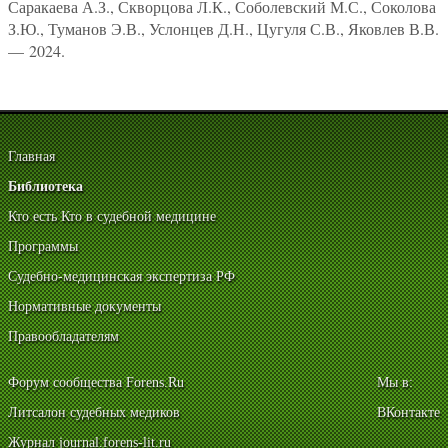
Саракаева А.З., Скворцова Л.К., Соболевский М.С., Соколова
З.Ю., Туманов Э.В., Услонцев Д.Н., Цугуля С.В., Яковлев В.В.
— 2024.
Главная
Библиотека
Кто есть Кто в судебной медицине
Программы
Судебно-медицинская экспертиза РФ
Нормативные документы
Правообладателям
Форум сообщества Forens.Ru
Мы в:
Литсалон судебных медиков
ВКонтакте
Журнал journal.forens-lit.ru