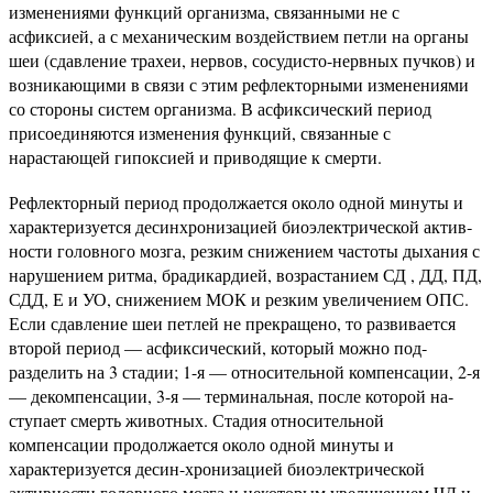
изменениями функций организма, связанными не с
асфиксией, а с механи­ческим воздействием петли на органы
шеи (сдавление трахеи, нервов, сосудисто-нервных пучков) и
возникающими в связи с этим рефлекторными изменениями
со стороны систем орга­низма. В асфиксический период
присоединяются изменения функций, связанные с
нарастающей гипоксией и приводящие к смерти.
Рефлекторный период продолжается около одной минуты и
характеризуется десинхронизацией биоэлектрической актив­
ности головного мозга, резким снижением частоты дыхания с
нарушением ритма, брадикардией, возрастанием СД , ДД, ПД,
СДД, Е и УО, снижением МОК и резким увеличением ОПС.
Если сдавление шеи петлей не прекращено, то разви­вается
второй период — асфиксический, который можно под­
разделить на 3 стадии; 1-я — относительной компенсации, 2-я
— декомпенсации, 3-я — терминальная, после которой на­
ступает смерть животных. Стадия относительной
компенсации продолжается около одной минуты и
характеризуется десин-хронизацией биоэлектрической
активности головного мозга и некоторым увеличением ЧД и