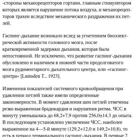
-стороны механорецепторов гортани, главным стимулятором
которых является нарушение потока воздуха, и механорецеп-
торов трахеи вследствие механического раздражения их пет­
лей.
Гаспинг-дыхание возникало вслед за угнетением биоэлект­
рической активности головного мозга, после
кратковременной задержки дыхания, которая была
непостоянной. Не исключено, что развитие гаспинг-дыхания
обусловлено и наличием в ниж­ней части продолговатого
мозга рудиментарного дыхательного центра, или «гаспинг-
центра» [Lumsden Т., 1923].
Изменения показателей системного кровообращения при
удавлении петлей также имели определенные
закономерности. В момент сдавления шеи петлей отмечены
резко выраженная брадикардия и нарушения ритма. ЧСС в
минуту уменьшалась до 68,2+7,9 против 256,0±14,3 до опыта.
В последующем уста­новлено увеличение ЧСС, наиболее
выраженное на 4—5-й ми­нуте (129,2+12,0 и 149,2+10,8), то
есть в период терминаль­ного гаспинг-дыхания. В первые 2