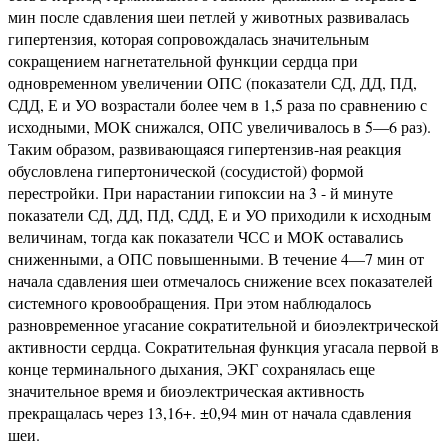
мин после сдавления шеи петлей у животных развивалась
гипертензия, которая сопро­вождалась значительным
сокращением нагнетательной функ­ции сердца при
одновременном увеличении ОПС (показатели СД, ДД, ПД,
СДД, Е и УО возрастали более чем в 1,5 раза по сравнению с
исходными, МОК снижался, ОПС увеличива­лось в 5—6 раз).
Таким образом, развивающаяся гипертензив-ная реакция
обусловлена гипертонической (сосудистой) формой
перестройки. При нарастании гипоксии на 3 - й минуте
показа­тели СД, ДД, ПД, СДД, Е и УО приходили к исходным
вели­чинам, тогда как показатели ЧСС и МОК оставались
снижен­ными, а ОПС повышенными. В течение 4—7 мин от
начала сдавления шеи отмечалось снижение всех показателей
систем­ного кровообращения. При этом наблюдалось
разновременное угасание сократительной и биоэлектрической
активности серд­ца. Сократительная функция угасала первой в
конце терми­нального дыхания, ЭКГ сохранялась еще
значительное время и биоэлектрическая активность
прекращалась через 13,16+. ±0,94 мин от начала сдавления
шеи.