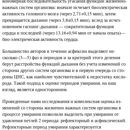
кономерная последовательность угасания функций жизненно-
важных систем организма: вначале исчезает биоэлектрическая
активность головного мозга (через 2,71+0,15 мин), затем
прекращается дыхание (через 3,8±0,15 мин), вслед за исчез­
новением гаспинг-дыхания — сократительная функция
сердца и последней (через 13,16+0,94 мин от начала опыта)—
био-электрическая активность сердца.
Большинство авторов в течении асфиксии выделяют не­
сколько (3—5) фаз и периодов и за критерий этого деления
берут расстройства функций дыхания без учета изменений со
стороны других систем организма и в первую очередь со сто­
роны ЦНС, как наиболее чувствительной к недостатку кисло­
рода. Такой подход к оценке периодов умирания, на наш
взгляд, является односторонним.
Проведенные нами исследования и комплексная оценка из­
менений со стороны жизненно важных систем организма в
процессе умирания позволили выделить при умирании от
удав­ления петлей 2 периода: рефлекторный и асфиксический.
Рефлекторныи период умирания характеризуется