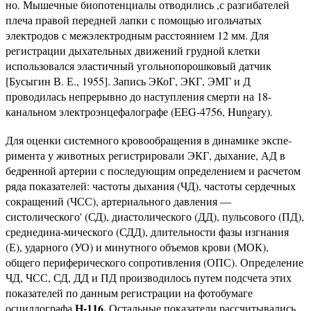
но. Мышечные биопотенциалы отводились ,с разгибателей
плеча правой передней лапки с помощью игольчатых
электродов с межэлектродным расстоянием 12 мм. Для
регистрации дыха­тельных движений грудной клетки
использовался эластичный угольнопорошковый датчик
[Бусыгин В. Е., 1955]. Запись ЭКоГ, ЭКГ, ЭМГ и Д
проводилась непрерывно до наступле­ния смерти на 18-
канальном электроэнцефалографе (EEG-4756, Hungary).
Для оценки системного кровообращения в динамике экспе­
римента у животных регистрировали ЭКГ, дыхание, АД в
бед­ренной артерии с последующим определением и расчетом
ряда показателей: частоты дыхания (ЧД), частоты сердечных
со­кращений (ЧСС), артериального давления —
систолического' (СД), диастолического (ДД), пульсового (ПД),
среднедина-мического (СДД), длительности фазы изгнания
(Е), ударного (УО) и минутного объемов крови (МОК),
общего перифериче­ского сопротивления (ОПС). Определение
ЧД, ЧСС, СД, ДД и ПД производилось путем подсчета этих
показателей по дан­ным регистрации на фотобумаге
Н-116.
осциллографа
Осталь­ные показатели рассчитывались