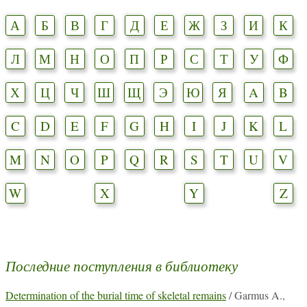
А
Б
В
Г
Д
Е
Ж
З
И
К
Л
М
Н
О
П
Р
С
Т
У
Ф
Х
Ц
Ч
Ш
Щ
Э
Ю
Я
A
B
C
D
E
F
G
H
I
J
K
L
M
N
O
P
Q
R
S
T
U
V
W
X
Y
Z
Последние поступления в библиотеку
Determination of the burial time of skeletal remains
/ Garmus A.,