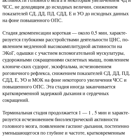
ЧСС, не доходящим до исход­ных величин, снижением
показателей СД, ДД, ПД, СДД, Е и УО до исходных данных
на фоне повышенного ОПС.
Стадия декомпенсации короткая — около 0,5 мин, характе­
ризуется глубокими расстройствами деятельности ЦНС, по­
явлением медленной высокоамплитудной активности на
ЭКоГ, одышки с участием вспомогательной мускулатуры,
судорож­ными сокращениями скелетных мышц, появлением
клониче-ских судорог, экзофтальма, исчезновением
роговичного реф­лекса, снижением показателей СД, ДД, ПД,
СДД, Е, УО и МОК на фоне некоторого увеличения ЧСС и
повышенного ОПС. Эта стадия иногда заканчивается
кратковременной за­держкой дыхания и сердечных
сокращений.
Терминальная стадия продолжается 1 — 1 , 5 мин и характе­
ризуется исчезновением биоэлектрической активности
головного мозга, появлением гаспинг-дыхания, постепенно
уменьшающе­гося по глубине и частоте, кратковременным