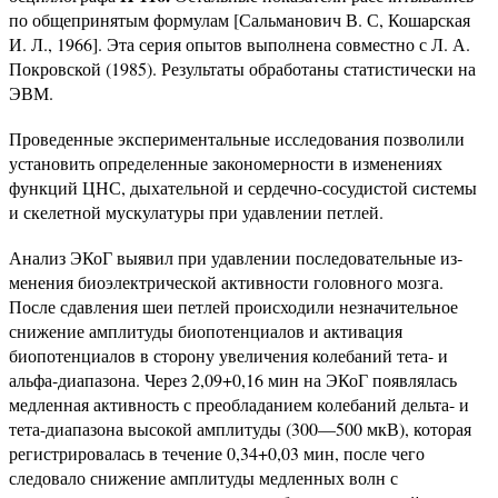
по общепринятым формулам [Сальманович В. С, Кошарская
И. Л., 1966]. Эта серия опытов выполнена совместно с Л. А.
Покровской (1985). Результаты обработаны статистически на
ЭВМ.
Проведенные экспериментальные исследования позволили
установить определенные закономерности в изменениях
функций ЦНС, дыхательной и сердечно-сосудистой системы
и скелетной мускулатуры при удавлении петлей.
Анализ ЭКоГ выявил при удавлении последовательные из­
менения биоэлектрической активности головного мозга.
После сдавления шеи петлей происходили незначительное
снижение амплитуды биопотенциалов и активация
биопотенциалов в сто­рону увеличения колебаний тета- и
альфа-диапазона. Через 2,09+0,16 мин на ЭКоГ появлялась
медленная активность с преобладанием колебаний дельта- и
тета-диапазона высокой амплитуды (300—500 мкВ), которая
регистрировалась в тече­ние 0,34+0,03 мин, после чего
следовало снижение амплитуды медленных волн с