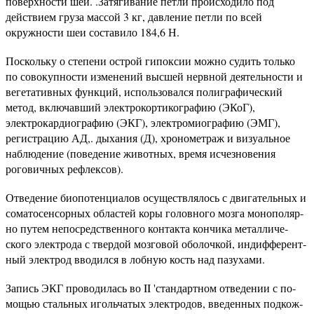
поверхности шеи. .Затягива­ние петли происходило под
действием груза массой 3 кг, дав­ление петли по всей
окружности шеи составило 184,6 Н.
Поскольку о степени острой гипоксии можно судить только
по совокупности изменений высшей нервной деятельности и
ве­гетативных функций, использовался полиграфический
метод, включавший электрокортикографию (ЭКоГ),
электрокардиографию (ЭКГ), электромиографию (ЭМГ),
регистрацию АД,. дыхания (Д), хронометраж и визуальное
наблюдение (пове­дение животных, время исчезновения
роговичных рефлексов).
Отведение биопотенциалов осуществлялось с двигательных и
соматосенсорных областей коры головного мозга монополяр-
но путем непосредственного контакта кончика металличе­
ского электрода с твердой мозговой оболочкой, индифферент­
ный электрод вводился в лобную кость над пазухами.
Запись ЭКГ проводилась во II 'стандартном отведении с по­
мощью стальных игольчатых электродов, введенных подкож­