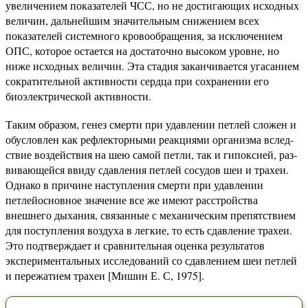
увеличением пока­зателей ЧСС, но не достигающих исходных
величин, дальней­шим значительным снижением всех
показателей системного кровообращения, за исключением
ОПС, которое остается на достаточно высоком уровне, но
ниже исходных величин. Эта стадия заканчивается угасанием
сократительной активности сердца при сохранении его
биоэлектрической активности.
Таким образом, генез смерти при удавлении петлей сложен и
обусловлен как рефлекторными реакциями организма вслед­
ствие воздействия на шею самой петли, так и гипоксией, раз­
вивающейся ввиду сдавления петлей сосудов шеи и трахеи.
Однако в причине наступления смерти при удавлении
петлейосновное значение все же имеют расстройства
внешнего дыха­ния, связанные с механическим препятствием
для поступления воздуха в легкие, то есть сдавление трахеи.
Это подтверждает и сравнительная оценка результатов
экспериментальных ис­следований со сдавлением шеи петлей
и пережатием трахеи [Мишин Е. С, 1975].