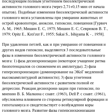
последующим полным угнетением биоэлект­рической
активности головного мозга (через 2,71+0,15 мин от начала
опытов). Подобные изменения биоэлектрической актив­ности
головного мозга установлены при умирании животных от
острой кровопотери, аноксии, гипоксии, повешения [Гурвич
А. М,. 1965; Мишин Е. С, 1975; Мишин Е. С, Севрюков В. Т.,
1979; Opitz Е., Krei'zer F., 1955; Sakai S., Ishigama K - , 1958].
При удавлении петлей, как и при умирании от повешения и
других видов гипоксии, выделяются 3 последовательные
фазы в изменении биоэлектрической активности головного
мозга: 1) фаза десинхронизации (некоторое учащение ритма
биопо­тенциалов со снижением их амплитуды); 2) фаза
гиперсинхро­низации (доминирование на ЭКоГ медленной
высокоамплитуд­ной активности); 3) фаза угнетения
биоэлектрической актив­ности с развитием полной ее
депрессии. Реакция десинхрони-зации при гипоксии, по
мнению В. Б. Малкина с соавт. (1963), Dell P. с соавт. (1961),
обусловлена влиянием со стороны ре­тикулярной формации и
гипоталамуса и свидетельствует о возбуждении коры
головного мозга. Развитие фазы гиперсинх­ронизации