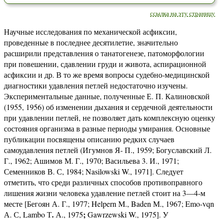
ссылка на эту страницу
Научные исследования по механической асфиксии,
проведенные в последнее десятилетие, значительно
расширили представления о танатогенезе, патоморфологии
при повешении, сдавлении груди и живота, аспирационной
асфиксии и др. В то же время вопросы судебно-медицинской
диагностики удавления петлей недостаточно изучены.
Экспериментальные данные, по­лученные Е. П. Калиновской
(1955, 1956) об изменении ды­хания и сердечной деятельности
при удавлении петлей, не поз­воляет дать комплексную оценку
состояния организма в раз­ные периоды умирания. Основные
публикации посвящены описанию редких случаев
самоудавления петлей (Игумнов Я- П., 1959; Богуславский Л.
Г., 1962; Ашимов М. Г., 1970; Василье­ва 3. И., 1971;
Семенников В. С, 1984; Nasilowski W., 1971]. Следует
отметить, что среди различных способов противоправ­ного
лишения жизни человека удавление петлей стоит на 3—4-м
месте [Бегоян А. Г., 1977; Helpern M., Baden М., 1967; Emo-vqn
.
;
А. С, Lambo Т
А., 1975
Gawrzewski W., 1975]. У