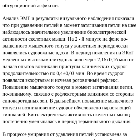
обтурационной асфиксии.
Анализ ЭМГ и результаты визуального наблюдения пока­зали,
что при удавлении петлей в момент затягивания петли на шее
наблюдалось значительное увеличение биоэлектриче­ской
активности скелетных мышц. На 2 - й минуте на фоне по­
вышенного мышечного тонуса у животных периодически
появ­лялись судорожные вдохи. В период появления на ЭКоГ
медленных высокоамплитудных волн через 2,16+0,16 мин от
на­чала опытов возникали приступы клинических судорог
про­должительностью по 0,4±0,03 мин. Во время судорог
появлял­ся экзофтальм и исчезал роговичный рефлекс.
Повышение мы­шечного тонуса в момент затягивания петли,
по-видимому, связано с рефлекторным влиянием со стороны
синокаротидных зон. В дальнейшем повышение мышечного
тонуса и возникно­вение судорог обусловлено нарастающей
гипоксией. Биоэлект­рическая активность скелетных мышц
постепенно уменьшалась в период терминального дыхания.
В процессе умирания от удавления петлей установлена за­