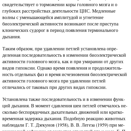
свидетельствует о торможении коры головного моз­га и о
глубоких расстройствах деятельности ЦНС. Медленные
волны с уменьшающейся амплитудой и угнетение
биоэлектри­ческой активности возникают после приступа
клонических су­дорог в период появления терминального
дыхания.
Таким образом, при удавлении петлей установлена опре­
деленная последовательность в изменении биоэлектрической
активности головного мозга, как и при умирании от других
видов гипоксии. Однако время появления и продолжитель­
ность отдельных фаз и время исчезновения биоэлектрической
активности головного мозга при удавлении петлей
отличались от таковых при других видах гипоксии.
Установлена также последовательность и в изменении функ­
ций дыхания. В момент сдавления шеи петлей отмечалось не­
сколько беспорядочных дыхательных движений или кратко­
временная задержка дыхания. Подобную реакцию животных
наблюдали Г. Т. Дзекунов (1958), В. В. Легеза (1959) при ме­