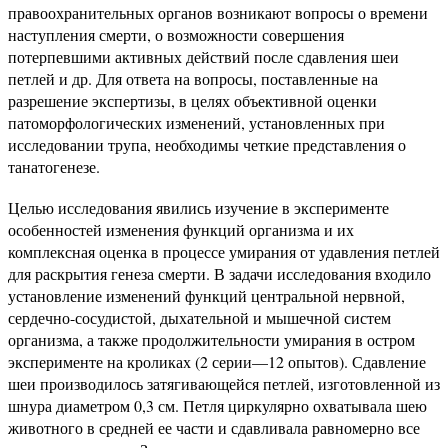
правоохранительных органов возникают вопросы о времени
наступления смерти, о возможности совершения
потерпевшими активных действий после сдавления шеи
петлей и др. Для ответа на вопросы, поставленные на
разрешение экспертизы, в целях объективной оценки
патоморфологических изменений, установленных при
исследовании трупа, необходимы четкие представ­ления о
танатогенезе.
Целью исследования явились изучение в эксперименте
особенностей изменения функций организма и их
комплексная оценка в процессе умирания от удавления петлей
для раскры­тия генеза смерти. В задачи исследования входило
установле­ние изменений функций центральной нервной,
сердечно-сосудистой, дыхательной и мышечной систем
организма, а также продолжительности умирания в остром
эксперименте на кроликах (2 серии—12 опытов). Сдавление
шеи производилось затяги­вающейся петлей, изготовленной из
шнура диаметром 0,3 см. Петля циркулярно охватывала шею
животного в средней ее ча­сти и сдавливала равномерно все