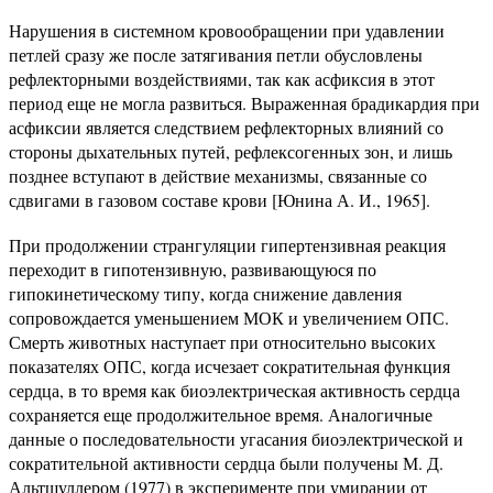
Нарушения в системном кровообращении при удавлении
петлей сразу же после затягивания петли обусловлены
рефлек­торными воздействиями, так как асфиксия в этот
период еще не могла развиться. Выраженная брадикардия при
асфиксии является следствием рефлекторных влияний со
стороны дыха­тельных путей, рефлексогенных зон, и лишь
позднее вступают в действие механизмы, связанные со
сдвигами в газовом составе крови [Юнина А. И., 1965].
При продолжении странгуляции гипертензивная реакция
переходит в гипотензивную, развивающуюся по
гипокинетиче­скому типу, когда снижение давления
сопровождается уменьше­нием МОК и увеличением ОПС.
Смерть животных наступает при относительно высоких
показателях ОПС, когда исчезает сократительная функция
сердца, в то время как биоэлектриче­ская активность сердца
сохраняется еще продолжительное время. Аналогичные
данные о последовательности угасания биоэлектрической и
сократительной активности сердца были получены М. Д.
Альтшуллером (1977) в эксперименте при уми­рании от