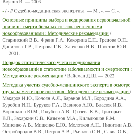
Bojarun R. — 2003.
-
/ - // Судебно-медицинская экспертиза. — М., -. — С. -.
Основные принципы выбора и кодирования первоначальной
причины смерти больных со злокачественными
новообразованиями : Методические рекомендации
/
Старинский В.В., Франк Г.А., Какорина Е.П., Грецова О.П.,
Данилова Т.В., Петрова Г.В., Харченко Н.В., Простов Ю.И.
— 2001.
Порядок статистического учета и кодирования
новообразований в статистике заболеваемости и смертности :
Методические рекомендации
/ Вайсман Д.Ш. — 2022.
Методика участия судебно-медицинского эксперта в осмотре
трупа на месте происшествия : Методические рекомендации
/
Макаров И.Ю., Кочоян А.Л., Баранов М.Л., Бородина А.А.,
Буробин И.Н., Буруков Г.А., Вавилов А.Ю., Власюк И.В.,
Воронкина Ю.М., Голубева А.В., Грачева К.В., Григорьев
В.П., Захаркин О.В., Казымов М.А., Кильдюшов Е.М.,
Миненко А.В., Мищенко Е.Ю., Молотков А.Н., Никитин А.В.,
Остробородов В.В., Петров А.В., Рычкова О.Н., Савва О.В.,