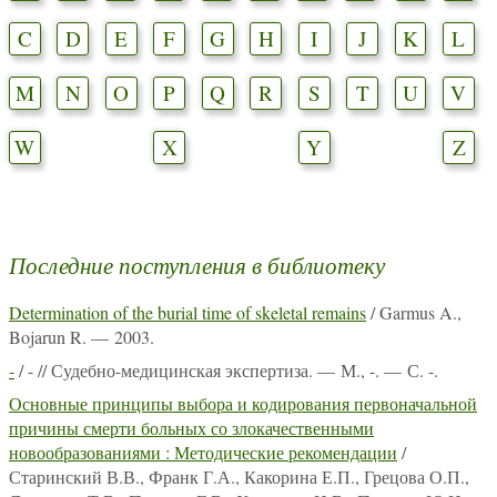
C
D
E
F
G
H
I
J
K
L
M
N
O
P
Q
R
S
T
U
V
W
X
Y
Z
Последние поступления в библиотеку
Determination of the burial time of skeletal remains
/ Garmus A.,
Bojarun R. — 2003.
-
/ - // Судебно-медицинская экспертиза. — М., -. — С. -.
Основные принципы выбора и кодирования первоначальной
причины смерти больных со злокачественными
новообразованиями : Методические рекомендации
/
Старинский В.В., Франк Г.А., Какорина Е.П., Грецова О.П.,