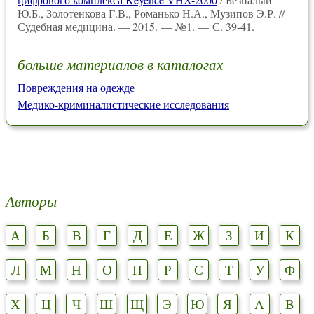
Ю.Б., Золотенкова Г.В., Романько Н.А., Музипов Э.Р. //
Судебная медицина. — 2015. — №1. — С. 39-41.
больше материалов в каталогах
Повреждения на одежде
Медико-криминалистические исследования
Авторы
А
Б
В
Г
Д
Е
Ж
З
И
К
Л
М
Н
О
П
Р
С
Т
У
Ф
Х
Ц
Ч
Ш
Щ
Э
Ю
Я
A
B