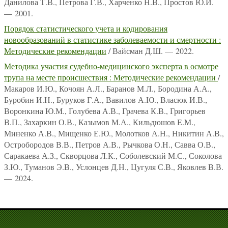
Данилова Т.В., Петрова Г.В., Харченко Н.В., Простов Ю.И.
— 2001.
Порядок статистического учета и кодирования
новообразований в статистике заболеваемости и смертности :
Методические рекомендации
/ Вайсман Д.Ш. — 2022.
Методика участия судебно-медицинского эксперта в осмотре
трупа на месте происшествия : Методические рекомендации
/
Макаров И.Ю., Кочоян А.Л., Баранов М.Л., Бородина А.А.,
Буробин И.Н., Буруков Г.А., Вавилов А.Ю., Власюк И.В.,
Воронкина Ю.М., Голубева А.В., Грачева К.В., Григорьев
В.П., Захаркин О.В., Казымов М.А., Кильдюшов Е.М.,
Миненко А.В., Мищенко Е.Ю., Молотков А.Н., Никитин А.В.,
Остробородов В.В., Петров А.В., Рычкова О.Н., Савва О.В.,
Саракаева А.З., Скворцова Л.К., Соболевский М.С., Соколова
З.Ю., Туманов Э.В., Услонцев Д.Н., Цугуля С.В., Яковлев В.В.
— 2024.