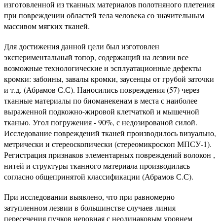
изготовленной из тканных материалов полотняного плетения
при повреждении областей тела человека со значительным
массивом мягких тканей.
Для достижения данной цели был изготовлен
экспериментальный топор, содержащий на лезвии все
возможные технологические и эсплуатационные дефекты
кромки: забоины, завалы кромки, заусенцы от грубой заточки
и т.д. (Абрамов С.С). Наносились повреждения (57) через
тканные материалы по биоманекенам в места с наиболее
выраженной подкожно-жировой клетчаткой и мышечной
тканью. Угол погружения - 90%, с недозированой силой.
Исследование повреждений тканей производилось визуально,
метрически и стереоскопически (стереомикроскоп МПСУ-1).
Регистрация признаков элементарных повреждений волокон ,
нитей и структуры тканного материала производилась
согласно общепринятой классификации (Абрамов С.С).
При исследовании выявлено, что при равномерно
затупленном лезвии в большинстве случаев линия
пересечения пучков неровная с неодинаковым уровнем