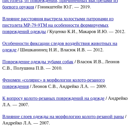
пистолета, от повреждений, причиненных выстрелами из
боевого оружия
/ Гоникштейн Ю.Г. — 2019.
Влияние расстояния выстрела холостыми патронами из
пистолета МР-79-9ТМ на особенности формируемых
повреждений одежды
/ Куценко К.И., Макаров И.Ю. — 2012.
Особенности фиксации следов воздействия животных на
одежде
/ Шишканинец Н.И., Власюк И.В. — 2012.
Повреждение одежды зубами собак
/ Власюк И.В., Леонов
С.В., Полушина П.В. — 2010.
Феномен «солярис» в морфологии колото-резаного
повреждения
/ Леонов С.В., Андрейко Л.А. — 2009.
К вопросу колото-резаных повреждений на одежде
/ Андрейко
Л.А. — 2007.
Влияние слоев одежды на морфологию колото-резаной раны
/
Андрейко Л.А. — 2007.