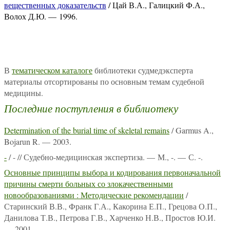
вещественных доказательств
/ Цай В.А., Галицкий Ф.А.,
Волох Д.Ю. — 1996.
В
тематическом каталоге
библиотеки судмедэксперта
материалы отсортированы по основным темам судебной
медицины.
Последние поступления в библиотеку
Determination of the burial time of skeletal remains
/ Garmus A.,
Bojarun R. — 2003.
-
/ - // Судебно-медицинская экспертиза. — М., -. — С. -.
Основные принципы выбора и кодирования первоначальной
причины смерти больных со злокачественными
новообразованиями : Методические рекомендации
/
Старинский В.В., Франк Г.А., Какорина Е.П., Грецова О.П.,
Данилова Т.В., Петрова Г.В., Харченко Н.В., Простов Ю.И.
— 2001.