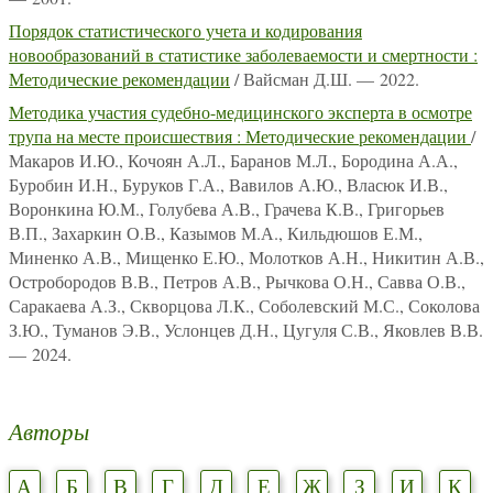
Порядок статистического учета и кодирования
новообразований в статистике заболеваемости и смертности :
Методические рекомендации
/ Вайсман Д.Ш. — 2022.
Методика участия судебно-медицинского эксперта в осмотре
трупа на месте происшествия : Методические рекомендации
/
Макаров И.Ю., Кочоян А.Л., Баранов М.Л., Бородина А.А.,
Буробин И.Н., Буруков Г.А., Вавилов А.Ю., Власюк И.В.,
Воронкина Ю.М., Голубева А.В., Грачева К.В., Григорьев
В.П., Захаркин О.В., Казымов М.А., Кильдюшов Е.М.,
Миненко А.В., Мищенко Е.Ю., Молотков А.Н., Никитин А.В.,
Остробородов В.В., Петров А.В., Рычкова О.Н., Савва О.В.,
Саракаева А.З., Скворцова Л.К., Соболевский М.С., Соколова
З.Ю., Туманов Э.В., Услонцев Д.Н., Цугуля С.В., Яковлев В.В.
— 2024.
Авторы
А
Б
В
Г
Д
Е
Ж
З
И
К