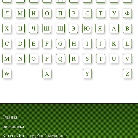
Л
М
Н
О
П
Р
С
Т
У
Ф
Х
Ц
Ч
Ш
Щ
Э
Ю
Я
A
B
C
D
E
F
G
H
I
J
K
L
M
N
O
P
Q
R
S
T
U
V
W
X
Y
Z
Главная
Библиотека
Кто есть Кто в судебной медицине