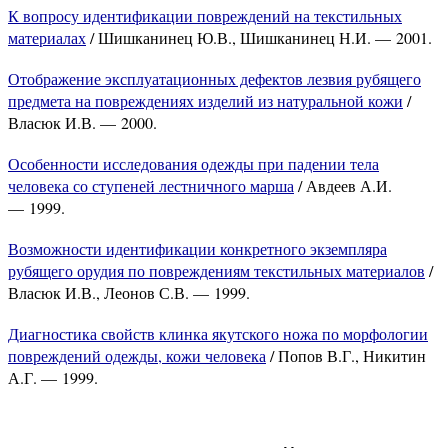
К вопросу идентификации повреждений на текстильных
материалах
/ Шишканинец Ю.В., Шишканинец Н.И. — 2001.
Отображение эксплуатационных дефектов лезвия рубящего
предмета на повреждениях изделий из натуральной кожи
/
Власюк И.В. — 2000.
Особенности исследования одежды при падении тела
человека со ступеней лестничного марша
/ Авдеев А.И.
— 1999.
Возможности идентификации конкретного экземпляра
рубящего орудия по повреждениям текстильных материалов
/
Власюк И.В., Леонов С.В. — 1999.
Диагностика свойств клинка якутского ножа по морфологии
повреждений одежды, кожи человека
/ Попов В.Г., Никитин
А.Г. — 1999.