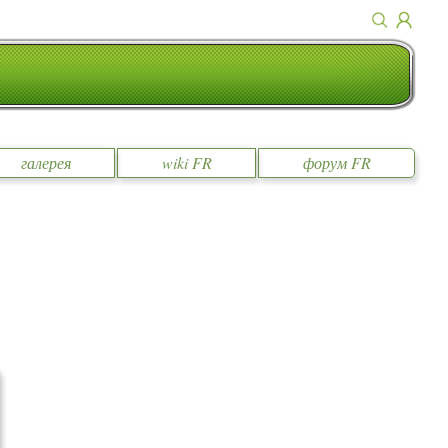
галерея
wiki FR
форум FR