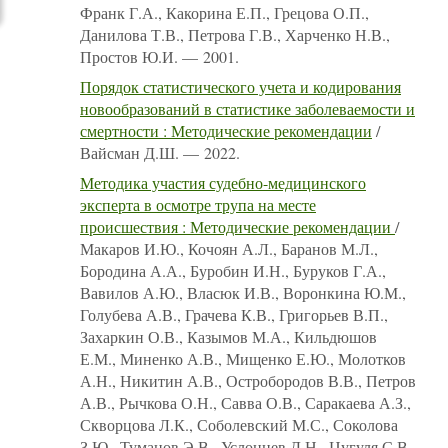
Франк Г.А., Какорина Е.П., Грецова О.П.,
Данилова Т.В., Петрова Г.В., Харченко Н.В.,
Простов Ю.И. — 2001.
Порядок статистического учета и кодирования
новообразований в статистике заболеваемости и
смертности : Методические рекомендации
/
Вайсман Д.Ш. — 2022.
Методика участия судебно-медицинского
эксперта в осмотре трупа на месте
происшествия : Методические рекомендации
/
Макаров И.Ю., Кочоян А.Л., Баранов М.Л.,
Бородина А.А., Буробин И.Н., Буруков Г.А.,
Вавилов А.Ю., Власюк И.В., Воронкина Ю.М.,
Голубева А.В., Грачева К.В., Григорьев В.П.,
Захаркин О.В., Казымов М.А., Кильдюшов
Е.М., Миненко А.В., Мищенко Е.Ю., Молотков
А.Н., Никитин А.В., Остробородов В.В., Петров
А.В., Рычкова О.Н., Савва О.В., Саракаева А.З.,
Скворцова Л.К., Соболевский М.С., Соколова
З.Ю., Туманов Э.В., Услонцев Д.Н., Цугуля С.В.,