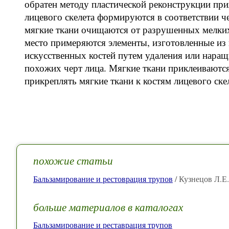
обратен методу пластической реконструкции при
лицевого скелета формируются в соответствии ч
мягкие ткани очищаются от разрушенных мелких 
место примеряются элементы, изготовленные из 
искусственных костей путем удаления или наращ
похожих черт лица. Мягкие ткани приклеивают
прикреплять мягкие ткани к костям лицевого ске
похожие статьи
Бальзамирование и рестоврация трупов
/ Кузнецов Л.Е.
больше материалов в каталогах
Бальзамирование и реставрация трупов