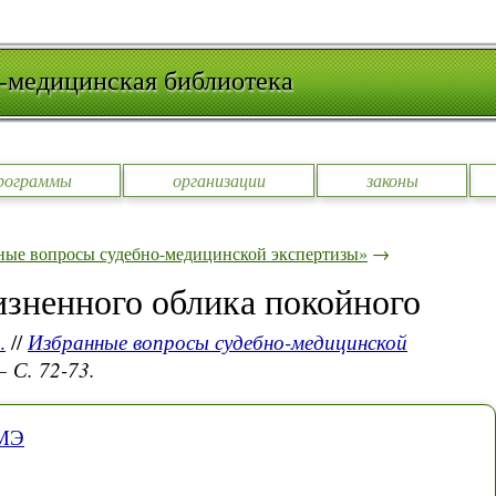
-медицинская библиотека
рограммы
организации
законы
ные вопросы судебно-медицинской экспертизы»
→
зненного облика покойного
.
//
Избранные вопросы судебно-медицинской
— С. 72-73.
СМЭ