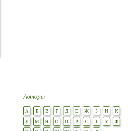
Авторы
А
Б
В
Г
Д
Е
Ж
З
И
К
Л
М
Н
О
П
Р
С
Т
У
Ф