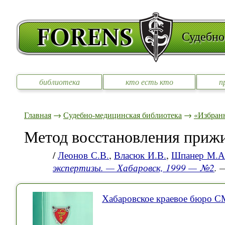
Судебно
библиотека
кто есть кто
п
Главная
→
Судебно-медицинская библиотека
→
«Избран
Метод восстановления прижи
/
Леонов С.В.
,
Власюк И.В.
,
Шпанер М.А
экспертизы. — Хабаровск, 1999 — №2
. 
Хабаровское краевое бюро 