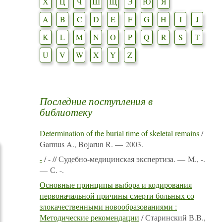
Х
Ц
Ч
Ш
Щ
Э
Ю
Я
A
B
C
D
E
F
G
H
I
J
K
L
M
N
O
P
Q
R
S
T
U
V
W
X
Y
Z
Последние поступления в
библиотеку
Determination of the burial time of skeletal remains
/
Garmus A., Bojarun R. — 2003.
-
/ - // Судебно-медицинская экспертиза. — М., -.
— С. -.
Основные принципы выбора и кодирования
первоначальной причины смерти больных со
злокачественными новообразованиями :
Методические рекомендации
/ Старинский В.В.,