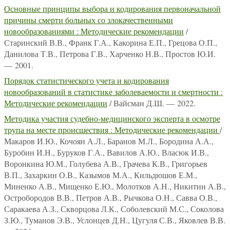
Основные принципы выбора и кодирования первоначальной
причины смерти больных со злокачественными
новообразованиями : Методические рекомендации
/
Старинский В.В., Франк Г.А., Какорина Е.П., Грецова О.П.,
Данилова Т.В., Петрова Г.В., Харченко Н.В., Простов Ю.И.
— 2001.
Порядок статистического учета и кодирования
новообразований в статистике заболеваемости и смертности :
Методические рекомендации
/ Вайсман Д.Ш. — 2022.
Методика участия судебно-медицинского эксперта в осмотре
трупа на месте происшествия : Методические рекомендации
/
Макаров И.Ю., Кочоян А.Л., Баранов М.Л., Бородина А.А.,
Буробин И.Н., Буруков Г.А., Вавилов А.Ю., Власюк И.В.,
Воронкина Ю.М., Голубева А.В., Грачева К.В., Григорьев
В.П., Захаркин О.В., Казымов М.А., Кильдюшов Е.М.,
Миненко А.В., Мищенко Е.Ю., Молотков А.Н., Никитин А.В.,
Остробородов В.В., Петров А.В., Рычкова О.Н., Савва О.В.,
Саракаева А.З., Скворцова Л.К., Соболевский М.С., Соколова
З.Ю., Туманов Э.В., Услонцев Д.Н., Цугуля С.В., Яковлев В.В.