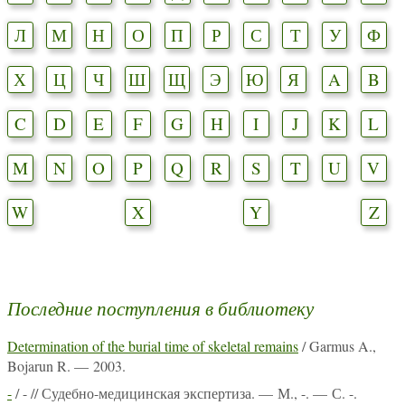
Л
М
Н
О
П
Р
С
Т
У
Ф
Х
Ц
Ч
Ш
Щ
Э
Ю
Я
A
B
C
D
E
F
G
H
I
J
K
L
M
N
O
P
Q
R
S
T
U
V
W
X
Y
Z
Последние поступления в библиотеку
Determination of the burial time of skeletal remains
/ Garmus A.,
Bojarun R. — 2003.
-
/ - // Судебно-медицинская экспертиза. — М., -. — С. -.