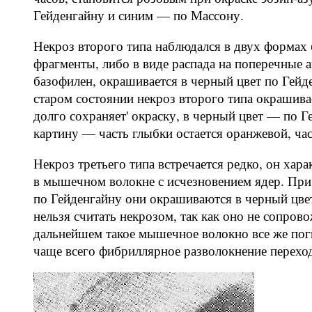
Гейденгайну и синим — по Массону.
Некроз второго типа наблюдался в двух формах (
фрагменты, либо в виде распада на поперечные 
базофилен, окрашивается в черный цвет по Гей
старом состоянии некроз второго типа окрашива
долго сохраняет' окраску, в черный цвет — по 
картину — часть глыбки остается оранжевой, час
Некроз третьего типа встречается редко, он хар
в мышечном волокне с исчезновением ядер. При
по Гейденгайну они окрашиваются в черный цве
нельзя считать некрозом, так как оно не сопро
дальнейшем такое мышечное волокно все же пог
чаще всего фибриллярное разволокнение переход