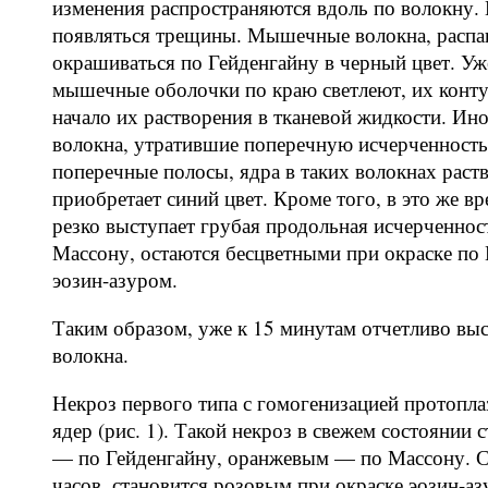
изменения распространяются вдоль по волокну.
появляться трещины. Мышечные волокна, распав
окрашиваться по Гейденгайну в черный цвет. Уж
мышечные оболочки по краю светлеют, их конту
начало их растворения в тканевой жидкости. Ин
волокна, утратившие поперечную исчерченность
поперечные полосы, ядра в таких волокнах раст
приобретает синий цвет. Кроме того, в это же 
резко выступает грубая продольная исчерченнос
Массону, остаются бесцветными при окраске по 
эозин-азуром.
Таким образом, уже к 15 минутам отчетливо вы
волокна.
Некроз первого типа с гомогенизацией протопл
ядер (рис. 1). Такой некроз в свежем состоянии
— по Гейденгайну, оранжевым — по Массону. Ст
часов, становится розовым при окраске эозин-а