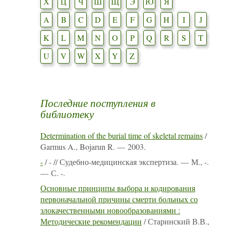
Х
Ц
Ч
Ш
Щ
Э
Ю
Я
A
B
C
D
E
F
G
H
I
J
K
L
M
N
O
P
Q
R
S
T
U
V
W
X
Y
Z
Последние поступления в
библиотеку
Determination of the burial time of skeletal remains
/
Garmus A., Bojarun R. — 2003.
-
/ - // Судебно-медицинская экспертиза. — М., -.
— С. -.
Основные принципы выбора и кодирования
первоначальной причины смерти больных со
злокачественными новообразованиями :
Методические рекомендации
/ Старинский В.В.,