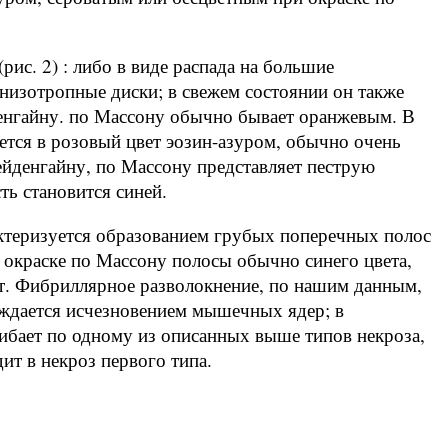
рис. 2) : либо в виде распада на большие
анизотропные диски; в свежем состоянии он также
денгайну. по Массону обычно бывает оранжевым. В
ется в розовый цвет эозин-азуром, обычно очень
Гейденгайну, по Массону представляет пеструю
ть становится синей.
актеризуется обра­зованием грубых поперечных полос
 окраске по Массону полосы обычно синего цвета,
т. Фибриллярное разволокнение, по нашим данным,
вождается исчезновением мышечных ядер; в
ибает по одному из описанных выше типов некроза,
ит в некроз первого типа.