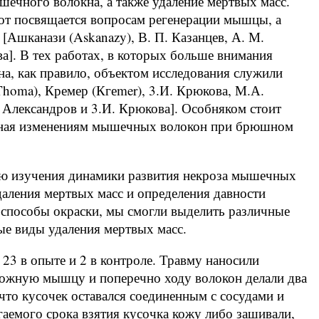
ечного волокна, а также удаление мертвых масс.
от посвящается вопросам регенерации мышцы, а
 [Ашканази (Askanazy), В. П. Казанцев, А. М.
ва]. В тех работах, в которых больше внимания
а, как правило, объектом исследования служили
homa), Кремер (Кгеmer), 3.И. Крюкова, М.А.
. Александров и 3.И. Крюкова]. Особняком стоит
щенная изменениям мышечных волокон при брюшном
ью изучения динамики развития некроза мышечных
даления мертвых масс и определения давности
способы окраски, мы смогли выделить различные
ные виды удаления мертвых масс.
23 в опыте и 2 в контроле. Травму наносили
ожную мышцу и поперечно ходу волокон делали два
что кусочек оставался соединенным с сосудами и
гаемого срока взятия кусочка кожу либо зашивали,