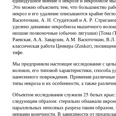
единодушное мнение о некрозе и некробиозе мыш
Это можно объяснить тем, что большинство раб
некроз и его удаление описываются крайне бегло
Васюточкин, А. Н. Студитский и А. Р. Стригано
уделено динамике некробиоза мышечного волокн
низшие позвоночные (обычно лягушки) [Тома (T
Раевская, А.А. Заварзин, А.М. Васюточкин, В.Л
классическая работа Ценкера (Zenker), посвя
тифе.
Мы предприняли настоящее исследование с цел
волокон, его типовой характеристики, способа у
нанесенного повреждения. Применив различные 
типы некроза и их особенности, а также различ
Объектом исследования служили 25 белых крыс: 
следующим образом: стерильно обнажали икрон
параллельных неполных разреза таким образом, 
нервами конечности. В зависимости от предпола