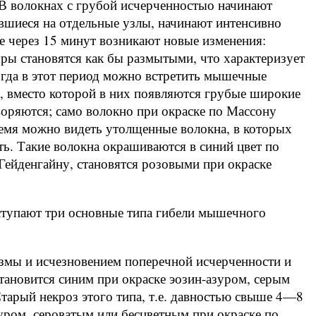
 В волокнах с грубой исчерченностыо начинают
шиеся на отдельные узлы, начинают интенсивно
е через 15 минут возникают новые изменения:
ры становятся как бы размытыми, что характеризует
огда в этот период можно встретить мышечные
, вместо которой в них появляются грубые широкие
воряются; само волокно при окраске по Массону
время можно видеть утолщенные волокна, в которых
ть. Такие волокна окрашиваются в синий цвет по
Гейденгайну, становятся розовыми при окраске
ступают три основные типа гибели мышечного
азмы и исчезновением поперечной исчерченности и
 становится синим при окраске эозин-азуром, серым
арый некроз этого типа, т.е. давностью свыше 4—8
зуром, сероватым или бесцветным при окраске по