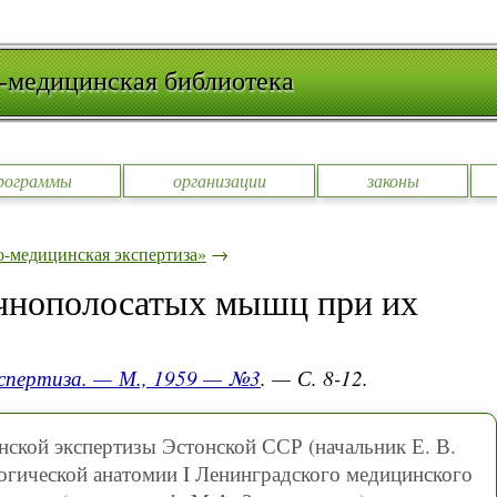
-медицинская библиотека
рограммы
организации
законы
-медицинская экспертиза»
→
чнополосатых мышц при их
кспертиза. — М., 1959 — №3
. — С. 8-12.
ской экспертизы Эстонской ССР (начальник Е. В.
логической анатомии I Ленинградского медицинского