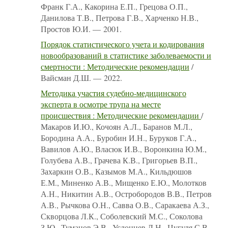
Франк Г.А., Какорина Е.П., Грецова О.П.,
Данилова Т.В., Петрова Г.В., Харченко Н.В.,
Простов Ю.И. — 2001.
Порядок статистического учета и кодирования
новообразований в статистике заболеваемости и
смертности : Методические рекомендации
/
Вайсман Д.Ш. — 2022.
Методика участия судебно-медицинского
эксперта в осмотре трупа на месте
происшествия : Методические рекомендации
/
Макаров И.Ю., Кочоян А.Л., Баранов М.Л.,
Бородина А.А., Буробин И.Н., Буруков Г.А.,
Вавилов А.Ю., Власюк И.В., Воронкина Ю.М.,
Голубева А.В., Грачева К.В., Григорьев В.П.,
Захаркин О.В., Казымов М.А., Кильдюшов
Е.М., Миненко А.В., Мищенко Е.Ю., Молотков
А.Н., Никитин А.В., Остробородов В.В., Петров
А.В., Рычкова О.Н., Савва О.В., Саракаева А.З.,
Скворцова Л.К., Соболевский М.С., Соколова
З.Ю., Туманов Э.В., Услонцев Д.Н., Цугуля С.В.,