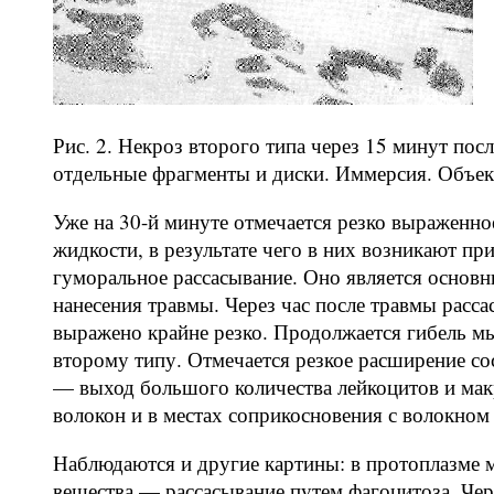
Рис. 2. Некроз второго типа через 15 минут по
отдельные фрагменты и диски. Иммерсия. Объект
Уже на 30-й минуте отмечается резко выраженн
жидкости, в результате чего в них возникают пр
гуморальное рассасывание. Оно является основн
нанесения травмы. Через час после травмы расс
выражено крайне резко. Продолжается гибель м
второму типу. Отмечается резкое расширение сос
— выход большого количества лейкоцитов и ма
волокон и в местах соприкосновения с волокном 
Наблюдаются и другие картины: в протоплазме
вещества — рассасывание путем фагоцитоза. Чер