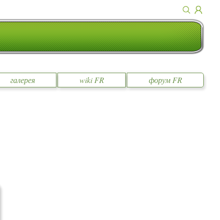
галерея
wiki FR
форум FR