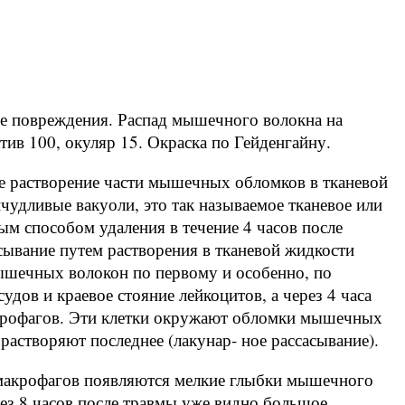
сле повреждения. Распад мышечного волокна на
ив 100, окуляр 15. Окраска по Гейденгайну.
ое растворение части мышечных обломков в тканевой
ичудливые вакуоли, это так называемое тканевое или
ым способом удаления в течение 4 часов после
асывание путем растворения в тканевой жидкости
ышечных волокон по первому и особенно, по
удов и краевое стояние лейкоцитов, а через 4 часа
крофагов. Эти клетки окружают обломки мышечных
растворяют последнее (лакунар- ное рассасывание).
 макрофагов появляются мелкие глыбки мышечного
ез 8 часов после травмы уже видно большое