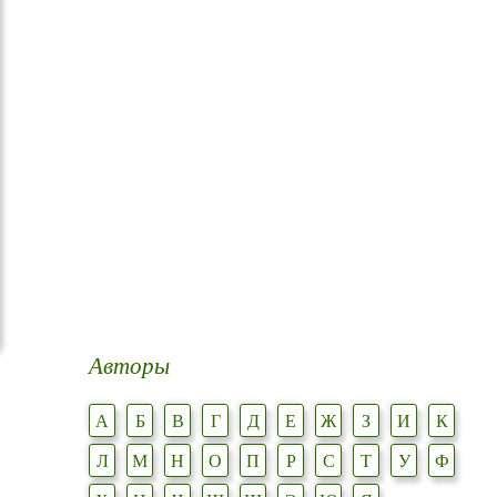
Авторы
А
Б
В
Г
Д
Е
Ж
З
И
К
Л
М
Н
О
П
Р
С
Т
У
Ф