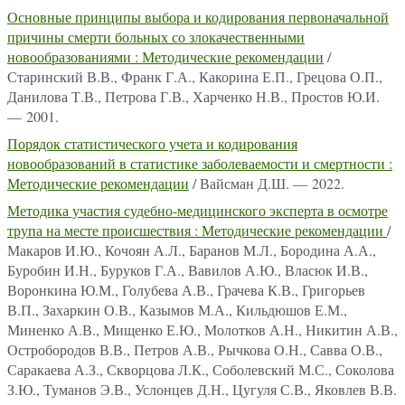
Основные принципы выбора и кодирования первоначальной
причины смерти больных со злокачественными
новообразованиями : Методические рекомендации
/
Старинский В.В., Франк Г.А., Какорина Е.П., Грецова О.П.,
Данилова Т.В., Петрова Г.В., Харченко Н.В., Простов Ю.И.
— 2001.
Порядок статистического учета и кодирования
новообразований в статистике заболеваемости и смертности :
Методические рекомендации
/ Вайсман Д.Ш. — 2022.
Методика участия судебно-медицинского эксперта в осмотре
трупа на месте происшествия : Методические рекомендации
/
Макаров И.Ю., Кочоян А.Л., Баранов М.Л., Бородина А.А.,
Буробин И.Н., Буруков Г.А., Вавилов А.Ю., Власюк И.В.,
Воронкина Ю.М., Голубева А.В., Грачева К.В., Григорьев
В.П., Захаркин О.В., Казымов М.А., Кильдюшов Е.М.,
Миненко А.В., Мищенко Е.Ю., Молотков А.Н., Никитин А.В.,
Остробородов В.В., Петров А.В., Рычкова О.Н., Савва О.В.,
Саракаева А.З., Скворцова Л.К., Соболевский М.С., Соколова
З.Ю., Туманов Э.В., Услонцев Д.Н., Цугуля С.В., Яковлев В.В.