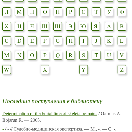
Л
М
Н
О
П
Р
С
Т
У
Ф
Х
Ц
Ч
Ш
Щ
Э
Ю
Я
A
B
C
D
E
F
G
H
I
J
K
L
M
N
O
P
Q
R
S
T
U
V
W
X
Y
Z
Последние поступления в библиотеку
Determination of the burial time of skeletal remains
/ Garmus A.,
Bojarun R. — 2003.
-
/ - // Судебно-медицинская экспертиза. — М., -. — С. -.