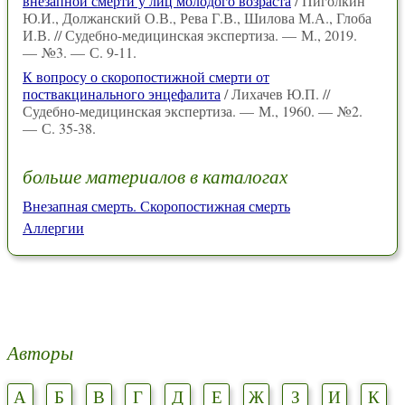
внезапной смерти у лиц молодого возраста
/ Пиголкин
Ю.И., Должанский О.В., Рева Г.В., Шилова М.А., Глоба
И.В. // Судебно-медицинская экспертиза. — М., 2019.
— №3. — С. 9‑11.
К вопросу о скоропостижной смерти от
поствакцинального энцефалита
/ Лихачев Ю.П. //
Судебно-медицинская экспертиза. — М., 1960. — №2.
— С. 35-38.
больше материалов в каталогах
Внезапная смерть. Скоропостижная смерть
Аллергии
Авторы
А
Б
В
Г
Д
Е
Ж
З
И
К