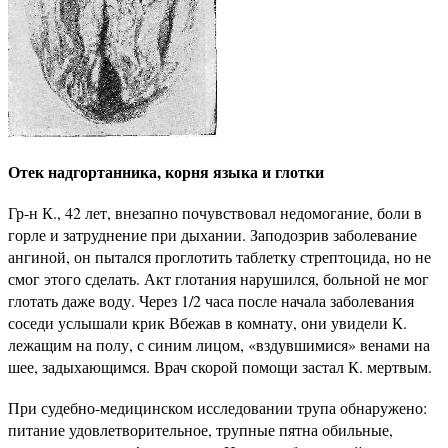
Отек надгортанника, корня языка и глотки
Гр-н К., 42 лет, внезапно почувствовал недомогание, боли в
горле и затруднение при дыхании. Заподозрив заболевание
ангиной, он пытался проглотить таблетку стрептоцида, но не
смог этого сделать. Акт глотания нарушился, больной не мог
глотать даже воду. Через 1/2 часа после начала заболевания
соседи услышали крик Вбежав в комнату, они увидели К.
лежащим на полу, с синим лицом, «вздувшимися» венами на
шее, задыхающимся. Врач скорой помощи застал К. мертвым.
При судебно-медицинском исследовании трупа обнаружено:
питание удовлетворительное, трупные пятна обильные,