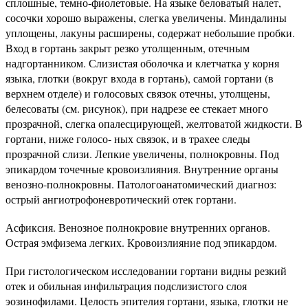
сплошные, темно-фиолетовые. На языке беловатый налет,
сосочки хорошо выражены, слегка увеличены. Миндалины
уплощены, лакуны расширены, содержат небольшие пробки.
Вход в гортань закрыт резко утолщенным, отечным
надгортанником. Слизистая оболочка и клетчатка у корня
языка, глотки (вокруг входа в гортань), самой гортани (в
верхнем отделе) и голосовых связок отечны, утолщены,
белесоваты (см. рисунок), при надрезе ее стекает много
прозрачной, слегка опалесцирующей, желтоватой жидкости. В
гортани, ниже голосо- ных связок, и в трахее следы
прозрачной слизи. Лепкие увеличены, полнокровны. Под
эпикардом точечные кровоизлияния. Внутренние органы
венозно-полнокровны. Патологоанатомический диагноз:
острый ангиотрофоневротический отек гортани.
Асфиксия. Венозное полнокровие внутренних органов.
Острая эмфизема легких. Кровоизлияние под эпикардом.
При гистологическом исследовании гортани видны резкий
отек и обильная инфильтрация подслизистого слоя
эозинофилами. Целость эпителия гортани, языка, глотки не