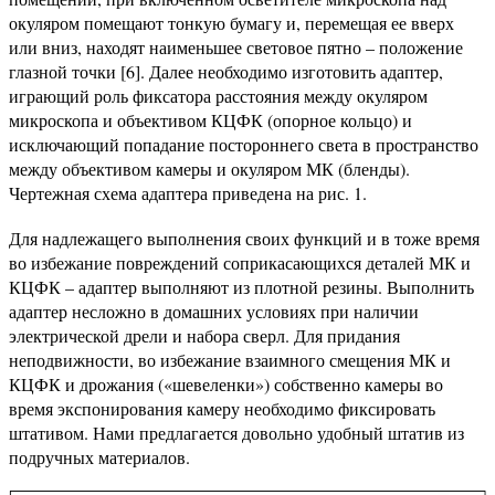
окуляром помещают тонкую бумагу и, перемещая ее вверх
или вниз, находят наименьшее световое пятно – положение
глазной точки [6]. Далее необходимо изготовить адаптер,
играющий роль фиксатора расстояния между окуляром
микроскопа и объективом КЦФК (опорное кольцо) и
исключающий попадание постороннего света в пространство
между объективом камеры и окуляром МК (бленды).
Чертежная схема адаптера приведена на рис. 1.
Для надлежащего выполнения своих функций и в тоже время
во избежание повреждений соприкасающихся деталей МК и
КЦФК – адаптер выполняют из плотной резины. Выполнить
адаптер несложно в домашних условиях при наличии
электрической дрели и набора сверл. Для придания
неподвижности, во избежание взаимного смещения МК и
КЦФК и дрожания («шевеленки») собственно камеры во
время экспонирования камеру необходимо фиксировать
штативом. Нами предлагается довольно удобный штатив из
подручных материалов.