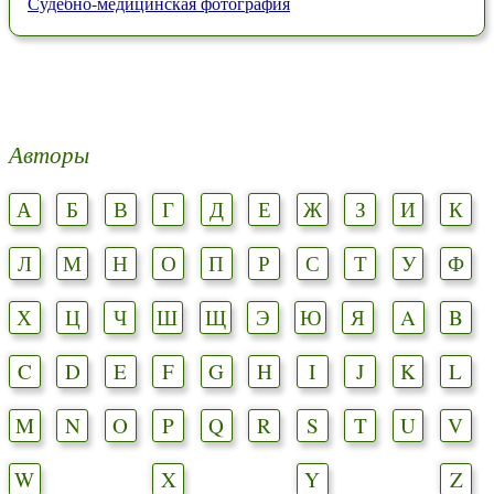
Судебно-медицинская фотография
Авторы
А
Б
В
Г
Д
Е
Ж
З
И
К
Л
М
Н
О
П
Р
С
Т
У
Ф
Х
Ц
Ч
Ш
Щ
Э
Ю
Я
A
B
C
D
E
F
G
H
I
J
K
L
M
N
O
P
Q
R
S
T
U
V
W
X
Y
Z