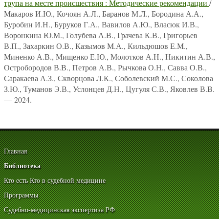
трупа на месте происшествия : Методические рекомендации
/
Макаров И.Ю., Кочоян А.Л., Баранов М.Л., Бородина А.А.,
Буробин И.Н., Буруков Г.А., Вавилов А.Ю., Власюк И.В.,
Воронкина Ю.М., Голубева А.В., Грачева К.В., Григорьев
В.П., Захаркин О.В., Казымов М.А., Кильдюшов Е.М.,
Миненко А.В., Мищенко Е.Ю., Молотков А.Н., Никитин А.В.,
Остробородов В.В., Петров А.В., Рычкова О.Н., Савва О.В.,
Саракаева А.З., Скворцова Л.К., Соболевский М.С., Соколова
З.Ю., Туманов Э.В., Услонцев Д.Н., Цугуля С.В., Яковлев В.В.
— 2024.
Главная
Библиотека
Кто есть Кто в судебной медицине
Программы
Судебно-медицинская экспертиза РФ