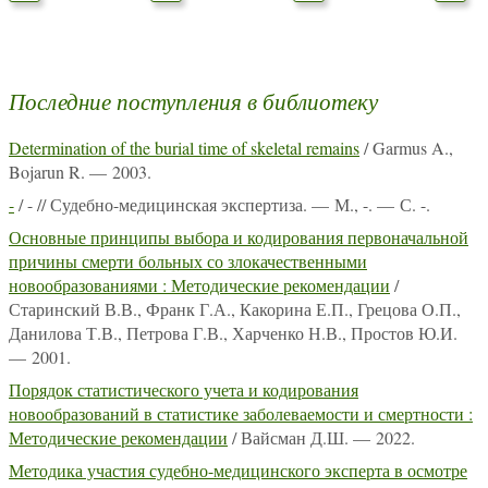
Последние поступления в библиотеку
Determination of the burial time of skeletal remains
/ Garmus A.,
Bojarun R. — 2003.
-
/ - // Судебно-медицинская экспертиза. — М., -. — С. -.
Основные принципы выбора и кодирования первоначальной
причины смерти больных со злокачественными
новообразованиями : Методические рекомендации
/
Старинский В.В., Франк Г.А., Какорина Е.П., Грецова О.П.,
Данилова Т.В., Петрова Г.В., Харченко Н.В., Простов Ю.И.
— 2001.
Порядок статистического учета и кодирования
новообразований в статистике заболеваемости и смертности :
Методические рекомендации
/ Вайсман Д.Ш. — 2022.
Методика участия судебно-медицинского эксперта в осмотре