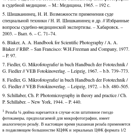
в судебной медицине. – М.: Медицина, 1965. – 192 с.
Шишканинец, Н. И. Возможности применения суде
специальной техники / Н. И. Шишканинец и др. // Избранные
вопросы судебно-медицинской экспертизы. – Хабаровск. –
2003. – Вып. 6. – С. 71–74.
Blaker, A. A. Handbook for Scientific Photography / A. A.
Blaker // RBP. – San Francisco: W.H.Freeman and Company, 1977.
– P. 97.
Fiedler, G. Mikrofotografie/ in buch Handbuch der Fototechnik /
G. Fiedler // VEB Fotokinoverlag. – Leipzig, 1967. – b.b. 739–773.
Fiedler, G. Mikrofotografie/ in buch Handbuch der Fototechnik /
G. Fiedler // VEB Fotokinoverlag. – Leipzig, 1972. – b.b. 480–505.
Schillaber, Ch. P. Photomicrography in theory and practice / Ch.
P. Schillaber. – New York, 1944. – P. 440.
1
Резьба ¼ дюйма нарезается в случае если штативное гнездо
фотокамеры, предполагаемой для микрофотографии, имеет
аналогичную резьбу. В настоящее время указанная резьба применяется
в подавляющем большинстве КЦФК и зеркальных ЦФК формата 1/2