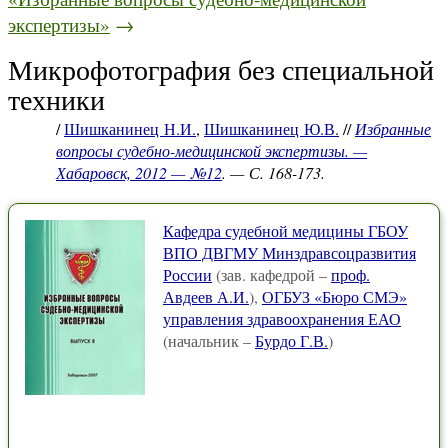
экспертизы»
→
Микрофотография без специальной
техники
/
Шишканинец Н.И.
,
Шишканинец Ю.В.
//
Избранные
вопросы судебно-медицинской экспертизы. —
Хабаровск, 2012 — №12
. — С. 168-173.
Кафедра судебной медицины ГБОУ
ВПО ДВГМУ Минздравсоцразвития
России
(зав. кафедрой –
проф.
Авдеев А.И.
),
ОГБУЗ «Бюро СМЭ»
управления здравоохранения ЕАО
(начальник –
Бурдо Г.В.
)