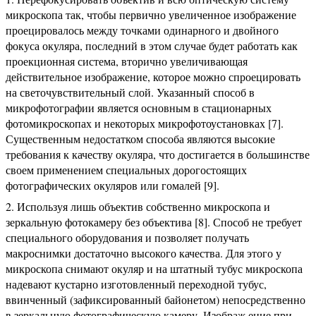
микроскопа так, чтобы первично увеличенное изображение
проецировалось между точками одинарного и двойного
фокуса окуляра, последний в этом случае будет работать как
проекционная система, вторично увеличивающая
действительное изображение, которое можно спроецировать
на светочувствительный слой. Указанный способ в
микрофотографии является основным в стационарных
фотомикроскопах и некоторых микрофотоустановках [7].
Существенным недостатком способа являются высокие
требования к качеству окуляра, что достигается в большинстве
своем применением специальных дорогостоящих
фотографических окуляров или гомалей [9].
Используя лишь объектив собственно микроскопа и
зеркальную фотокамеру без объектива [8]. Способ не требует
специального оборудования и позволяет получать
макроснимки достаточно высокого качества. Для этого у
микроскопа снимают окуляр и на штатный тубус микроскопа
надевают кустарно изготовленный переходной тубус,
ввинченный (зафиксированный байонетом) непосредственно
в зеркальную фотографическую камеру. Изображ ение при