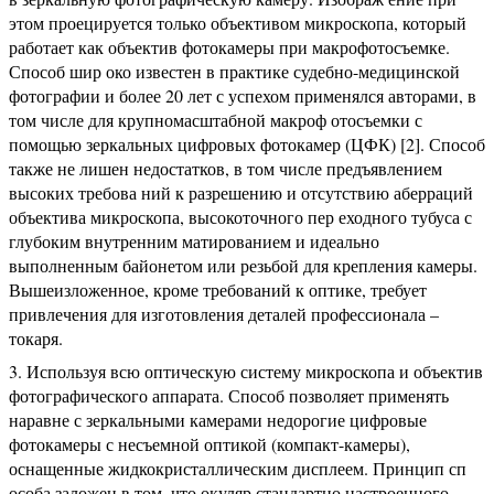
этом проецируется только объективом микроскопа, который
работает как объектив фотокамеры при макрофотосъемке.
Способ шир око известен в практике судебно-медицинской
фотографии и более 20 лет с успехом применялся авторами, в
том числе для крупномасштабной макроф отосъемки с
помощью зеркальных цифровых фотокамер (ЦФК) [2]. Способ
также не лишен недостатков, в том числе предъявлением
высоких требова ний к разрешению и отсутствию аберраций
объектива микроскопа, высокоточного пер еходного тубуса с
глубоким внутренним матированием и идеально
выполненным байонетом или резьбой для крепления камеры.
Вышеизложенное, кроме требований к оптике, требует
привлечения для изготовления деталей профессионала –
токаря.
Используя всю оптическую систему микроскопа и объектив
фотографического аппарата. Способ позволяет применять
наравне с зеркальными камерами недорогие цифровые
фотокамеры с несъемной оптикой (компакт-камеры),
оснащенные жидкокристаллическим дисплеем. Принцип сп
особа заложен в том, что окуляр стандартно настроенного