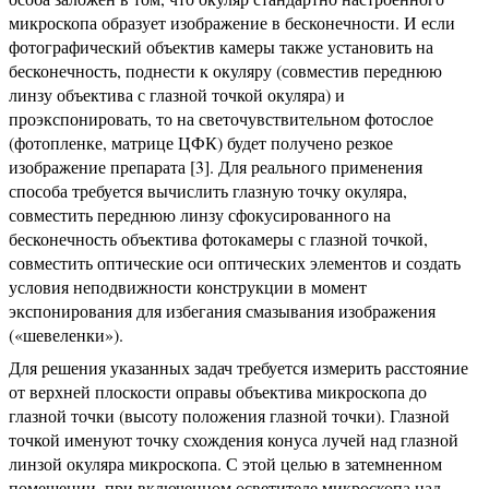
микроскопа образует изображение в бесконечности. И если
фотографический объектив камеры также установить на
бесконечность, поднести к окуляру (совместив переднюю
линзу объектива с глазной точкой окуляра) и
проэкспонировать, то на светочувствительном фотослое
(фотопленке, матрице ЦФК) будет получено резкое
изображение препарата [3]. Для реального применения
способа требуется вычислить глазную точку окуляра,
совместить переднюю линзу сфокусированного на
бесконечность объектива фотокамеры с глазной точкой,
совместить оптические оси оптических элементов и создать
условия неподвижности конструкции в момент
экспонирования для избегания смазывания изображения
(«шевеленки»).
Для решения указанных задач требуется измерить расстояние
от верхней плоскости оправы объектива микроскопа до
глазной точки (высоту положения глазной точки). Глазной
точкой именуют точку схождения конуса лучей над глазной
линзой окуляра микроскопа. С этой целью в затемненном
помещении, при включенном осветителе микроскопа над