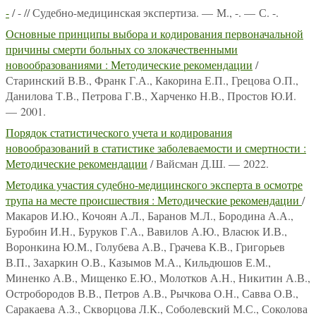
-
/ - // Судебно-медицинская экспертиза. — М., -. — С. -.
Основные принципы выбора и кодирования первоначальной
причины смерти больных со злокачественными
новообразованиями : Методические рекомендации
/
Старинский В.В., Франк Г.А., Какорина Е.П., Грецова О.П.,
Данилова Т.В., Петрова Г.В., Харченко Н.В., Простов Ю.И.
— 2001.
Порядок статистического учета и кодирования
новообразований в статистике заболеваемости и смертности :
Методические рекомендации
/ Вайсман Д.Ш. — 2022.
Методика участия судебно-медицинского эксперта в осмотре
трупа на месте происшествия : Методические рекомендации
/
Макаров И.Ю., Кочоян А.Л., Баранов М.Л., Бородина А.А.,
Буробин И.Н., Буруков Г.А., Вавилов А.Ю., Власюк И.В.,
Воронкина Ю.М., Голубева А.В., Грачева К.В., Григорьев
В.П., Захаркин О.В., Казымов М.А., Кильдюшов Е.М.,
Миненко А.В., Мищенко Е.Ю., Молотков А.Н., Никитин А.В.,
Остробородов В.В., Петров А.В., Рычкова О.Н., Савва О.В.,
Саракаева А.З., Скворцова Л.К., Соболевский М.С., Соколова