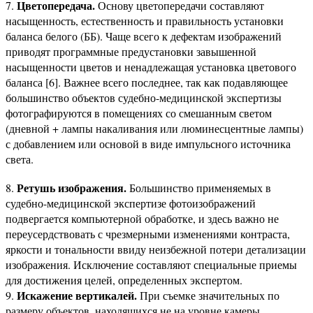
Цветопередача.
7.
Основу цветопередачи составляют
насыщенность, естественность и правильность установки
баланса белого (ББ). Чаще всего к дефектам изображений
приводят программные предустановки завышенной
насыщенности цветов и ненадлежащая установка цветового
баланса [6]. Важнее всего последнее, так как подавляющее
большинство объектов судебно-медицинской экспертизы
фотографируются в помещениях со смешанным светом
(дневной + лампы накаливания или люминесцентные лампы)
с добавлением или основой в виде импульсного источника
света.
Ретушь изображения.
8.
Большинство применяемых в
судебно-медицинской экспертизе фотоизображений
подвергается компьютерной обработке, и здесь важно не
переусердствовать с чрезмерными изменениями контраста,
яркости и тональности ввиду неизбежной потери детализации
изображения. Исключение составляют специальные приемы
для достижения целей, определенных экспертом.
Искажение вертикалей.
9.
При съемке значительных по
размеру объектов, находящихся не на уровне камеры,