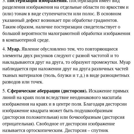
Постеризация изображения.
Постеризация имеет вид
разделения изображения на отдельные области по яркостям и
(или) тонам в виде ступенчатости или полос. В основном
указанный дефект возникает при обработке градиентов.
Таким образом, наличие постеризации свидетельствует о
большой вероятности малограмотной обработки изображения
в компьютерной среде.
Муар.
Явление обусловлено тем, что повторяющиеся
элементы двух рисунков следуют с разной частотой и то
накладываются друг на друга, то образуют промежутки. Муар
наблюдается при наложении друг на друга различных частей
тканых материалов (тюль, блузки и т.д.) в виде разноцветных
разводов или точек.
Сферические аберрации (дисторсия).
Искажение прямых
линий на краях поля вследствие неодинакового масштаба
изображения на краях и в центре поля. Благодаря дисторсии
изображение квадрата может быть подушкообразным
(дисторсия положительная) или бочкообразным (дисторсия
отрицательная). Свободное от дисторсии изображение
называется ортоскопическим. Дисторсия – спутник