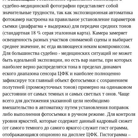
судебно-медицинской фотографии представляет собой
значительные трудности, так как экспозиционная автоматика
фотокамер настроена на правильное установление параметров
съемки (диафрагма + выдержка) для передачи средних тонов
(стандартная 18 % серая эталонная карта). Камера замеряет
освещенность разных участков снимаемой сцены и выбирает
среднее значение, вс егда являющееся неким компромиссом.
Для большинства судебно - медицинских ситуаций не может
быть идеальной экспозиции, но есть вар ианты, при которых
наиболее верно распределятся тона в пределах динамич
еского диапазона сенсора ЦФК и наиболее полноценно
зафиксируе тся главный объект фотосъемки с сохранением
полутеней (промежуточных тонов) примерно на одинаковом
расстоянии от самых темных и самых светлых т онов. Чаще
всего для достижения указанной цели необходимо
вмешательство в автоматику путем установления поправок
либо выполнения фотосъемки в ручном режиме. Для контроля
уровня яркостей, которые содержит данный кадровый сюжет
(от самого темного до самого яркого) служит гист ограмма,
отображающаяся опционно на дисплее ЦФК. Гистограмма –