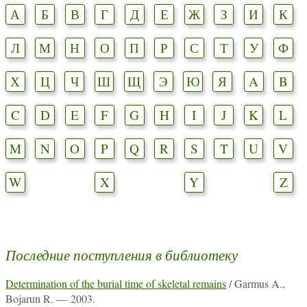
А
Б
В
Г
Д
Е
Ж
З
И
К
Л
М
Н
О
П
Р
С
Т
У
Ф
Х
Ц
Ч
Ш
Щ
Э
Ю
Я
A
B
C
D
E
F
G
H
I
J
K
L
M
N
O
P
Q
R
S
T
U
V
W
X
Y
Z
Последние поступления в библиотеку
Determination of the burial time of skeletal remains
/ Garmus A.,
Bojarun R. — 2003.