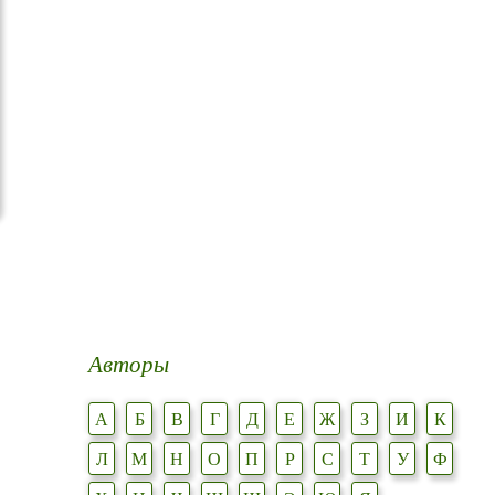
Авторы
А
Б
В
Г
Д
Е
Ж
З
И
К
Л
М
Н
О
П
Р
С
Т
У
Ф