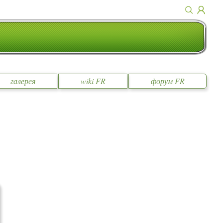
галерея
wiki FR
форум FR