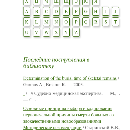
Х
Ц
Ч
Ш
Щ
Э
Ю
Я
A
B
C
D
E
F
G
H
I
J
K
L
M
N
O
P
Q
R
S
T
U
V
W
X
Y
Z
Последние поступления в
библиотеку
Determination of the burial time of skeletal remains
/
Garmus A., Bojarun R. — 2003.
-
/ - // Судебно-медицинская экспертиза. — М., -.
— С. -.
Основные принципы выбора и кодирования
первоначальной причины смерти больных со
злокачественными новообразованиями :
Методические рекомендации
/ Старинский В.В.,