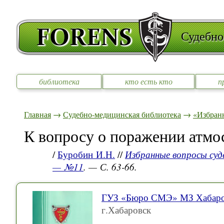
Судебно
библиотека
кто есть кто
п
Главная
→
Судебно-медицинская библиотека
→
«Избран
К вопросу о поражении атм
/
Буробин И.Н.
//
Избранные вопросы суд
— №11
. — С. 63-66.
ГУЗ «Бюро СМЭ» МЗ Хабаров
г.Хабаровск