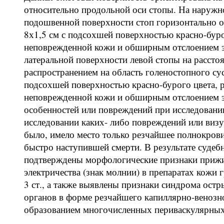
относительно продольной оси стопы. На наружно
подошвенной поверхности стоп горизонтально 
8х1,5 см с подсохшей поверхностью красно-бур
неповрежденной кожи и обширным отслоением эп
латеральной поверхности левой стопы на рассто
распространением на область голеностопного су
подсохшей поверхностью красно-бурого цвета,
неповрежденной кожи и обширным отслоением эп
особенностей или повреждений при исследовани
исследовании каких- либо повреждений или виз
было, имело место только резчайшее полнокрови
быстро наступившей смерти. В результате судеб
подтверждены морфологические признаки прижи
электричества (знак молнии) в препаратах кожи 
3 ст., а также выявлены признаки синдрома ост
органов в форме резчайшего капиллярно-венозно
образованием многочисленных периваскулярных 