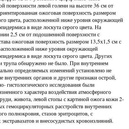
й поверхности левой голени на высоте 36 см от
ориентированная ожоговая поверхность размером
ого цвета, расположенной ниже уровня окружающей
идермиса в виде лоскута серого цвета. На
янии 2,5 см от подошвенной поверхности с
става ожоговая поверхность размером 13,5х1,5 см с
 расположенной ниже уровня окружающей
идермиса в виде лоскута серого цвета. Других
и трупа обнаружено не было. При внутреннем
уально определяемых изменений установлено не
е внутренних органов и другие признаки острой,
но- гистологического исследования были
зненного характера воздействия атмосферного
груди, живота, левой стопы с картиной ожога кожи 2-
рых гемоциркуляторных расстройств внутренних
го полнокровия, стазов эритроцитов, с
экстравазатов и внесосудистых кровоизлияний.