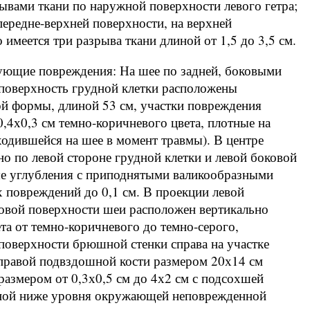
ывами ткани по наружной поверхности левого гетра;
ередне-верхней поверхности, на верхней
 имеется три разрыва ткани длиной от 1,5 до 3,5 см.
ующие повреждения: На шее по задней, боковыми
поверхность грудной клетки расположены
й формы, длиной 53 см, участки повреждения
4х0,3 см темно-коричневого цвета, плотные на
одившейся на шее в момент травмы). В центре
о по левой стороне грудной клетки и левой боковой
е углубления с приподнятыми валикообразными
х повреждений до 0,1 см. В проекции левой
вой поверхности шеи расположен вертикально
а от темно-коричневого до темно-серого,
поверхности брюшной стенки справа на участке
правой подвздошной кости размером 20х14 см
азмером от 0,3х0,5 см до 4х2 см с подсохшей
нной ниже уровня окружающей неповрежденной