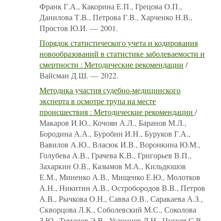
Франк Г.А., Какорина Е.П., Грецова О.П.,
Данилова Т.В., Петрова Г.В., Харченко Н.В.,
Простов Ю.И. — 2001.
Порядок статистического учета и кодирования
новообразований в статистике заболеваемости и
смертности : Методические рекомендации
/
Вайсман Д.Ш. — 2022.
Методика участия судебно-медицинского
эксперта в осмотре трупа на месте
происшествия : Методические рекомендации
/
Макаров И.Ю., Кочоян А.Л., Баранов М.Л.,
Бородина А.А., Буробин И.Н., Буруков Г.А.,
Вавилов А.Ю., Власюк И.В., Воронкина Ю.М.,
Голубева А.В., Грачева К.В., Григорьев В.П.,
Захаркин О.В., Казымов М.А., Кильдюшов
Е.М., Миненко А.В., Мищенко Е.Ю., Молотков
А.Н., Никитин А.В., Остробородов В.В., Петров
А.В., Рычкова О.Н., Савва О.В., Саракаева А.З.,
Скворцова Л.К., Соболевский М.С., Соколова
З.Ю., Туманов Э.В., Услонцев Д.Н., Цугуля С.В.,