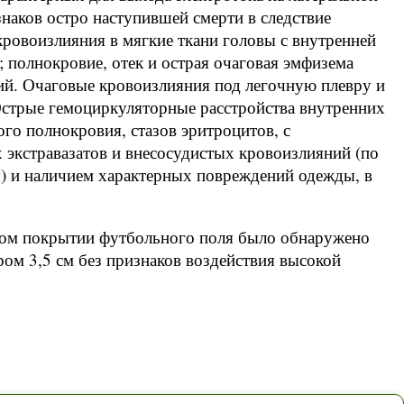
знаков остро наступившей смерти в следствие
кровоизлияния в мягкие ткани головы с внутренней
; полнокровие, отек и острая очаговая эмфизема
ий. Очаговые кровоизлияния под легочную плевру и
 Острые гемоциркуляторные расстройства внутренних
го полнокровия, стазов эритроцитов, с
экстравазатов и внесосудистых кровоизлияний (по
я) и наличием характерных повреждений одежды, в
ском покрытии футбольного поля было обнаружено
ом 3,5 см без признаков воздействия высокой