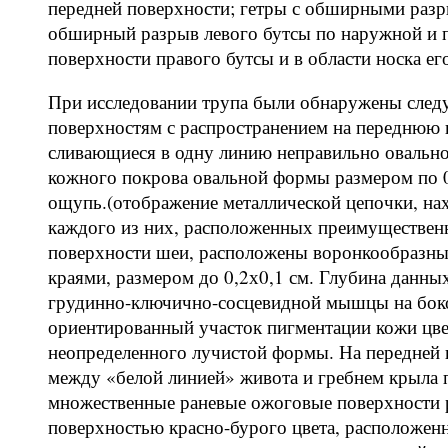
передней поверхности; гетры с обширными разр
обширный разрыв левого бутсы по наружной и п
поверхности правого бутсы и в области носка его
При исследовании трупа были обнаружены след
поверхностям с распространением на переднюю 
сливающиеся в одну линию неправильно овально
кожного покрова овальной формы размером по 0,
ощупь.(отображение металлической цепочки, нах
каждого из них, расположенных преимущественн
поверхности шеи, расположены воронкообразны
краями, размером до 0,2х0,1 см. Глубина данны
грудинно-ключично-сосцевидной мышцы на боко
ориентированный участок пигментации кожи цвет
неопределенного лучистой формы. На передней 
между «белой линией» живота и гребнем крыла 
множественные раневые ожоговые поверхности р
поверхностью красно-бурого цвета, расположе