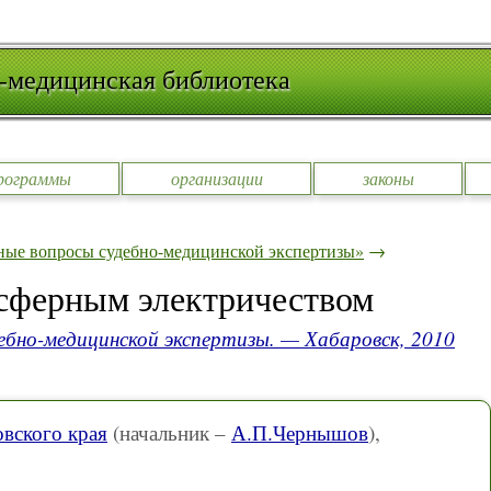
-медицинская библиотека
рограммы
организации
законы
ные вопросы судебно-медицинской экспертизы»
→
осферным электричеством
ебно-медицинской экспертизы. — Хабаровск, 2010
ского края
(начальник –
А.П.Чернышов
),