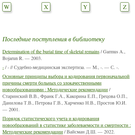
W
X
Y
Z
Последние поступления в библиотеку
Determination of the burial time of skeletal remains
/ Garmus A.,
Bojarun R. — 2003.
-
/ - // Судебно-медицинская экспертиза. — М., -. — С. -.
Основные принципы выбора и кодирования первоначальной
причины смерти больных со злокачественными
новообразованиями : Методические рекомендации
/
Старинский В.В., Франк Г.А., Какорина Е.П., Грецова О.П.,
Данилова Т.В., Петрова Г.В., Харченко Н.В., Простов Ю.И.
— 2001.
Порядок статистического учета и кодирования
новообразований в статистике заболеваемости и смертности :
Методические рекомендации
/ Вайсман Д.Ш. — 2022.