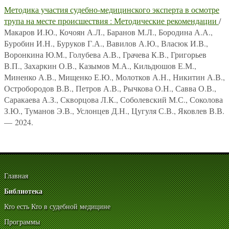
Методика участия судебно-медицинского эксперта в осмотре
трупа на месте происшествия : Методические рекомендации
/
Макаров И.Ю., Кочоян А.Л., Баранов М.Л., Бородина А.А.,
Буробин И.Н., Буруков Г.А., Вавилов А.Ю., Власюк И.В.,
Воронкина Ю.М., Голубева А.В., Грачева К.В., Григорьев
В.П., Захаркин О.В., Казымов М.А., Кильдюшов Е.М.,
Миненко А.В., Мищенко Е.Ю., Молотков А.Н., Никитин А.В.,
Остробородов В.В., Петров А.В., Рычкова О.Н., Савва О.В.,
Саракаева А.З., Скворцова Л.К., Соболевский М.С., Соколова
З.Ю., Туманов Э.В., Услонцев Д.Н., Цугуля С.В., Яковлев В.В.
— 2024.
Главная
Библиотека
Кто есть Кто в судебной медицине
Программы