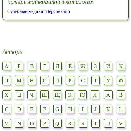
больше материалов в каталогах
Судебные медики. Персоналии
Авторы
А
Б
В
Г
Д
Е
Ж
З
И
К
Л
М
Н
О
П
Р
С
Т
У
Ф
Х
Ц
Ч
Ш
Щ
Э
Ю
Я
A
B
C
D
E
F
G
H
I
J
K
L
M
N
O
P
Q
R
S
T
U
V