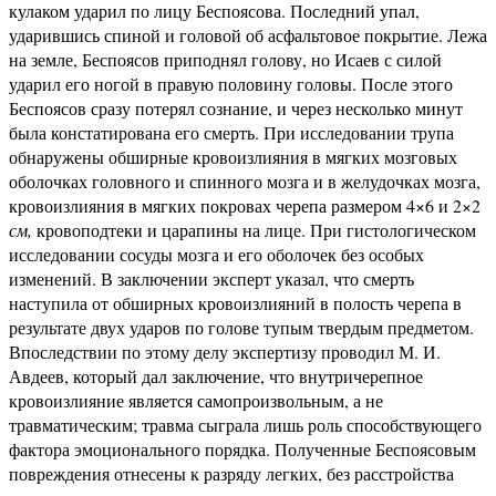
кулаком ударил по лицу Беспоясова. Последний упал,
ударившись спиной и головой об асфальтовое покрытие. Лежа
на земле, Беспоясов приподнял голову, но Исаев с силой
ударил его ногой в правую половину головы. После этого
Беспоясов сразу потерял сознание, и через несколько минут
была констатирована его смерть. При исследовании трупа
обнаружены обширные кровоизлияния в мягких мозговых
оболочках головного и спинного мозга и в желудочках мозга,
кровоизлияния в мягких покровах черепа размером 4×6 и 2×2
см,
кровоподтеки и царапины на лице. При гистологическом
исследовании сосуды мозга и его оболочек без особых
изменений. В заключении эксперт указал, что смерть
наступила от обширных кровоизлияний в полость черепа в
результате двух ударов по голове тупым твердым предметом.
Впоследствии по этому делу экспертизу проводил М. И.
Авдеев, который дал заключение, что внутричерепное
кровоизлияние является самопроизвольным, а не
травматическим; травма сыграла лишь роль способствующего
фактора эмоционального порядка. Полученные Беспоясовым
повреждения отнесены к разряду легких, без расстройства