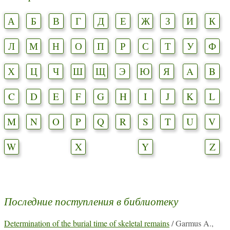
А
Б
В
Г
Д
Е
Ж
З
И
К
Л
М
Н
О
П
Р
С
Т
У
Ф
Х
Ц
Ч
Ш
Щ
Э
Ю
Я
A
B
C
D
E
F
G
H
I
J
K
L
M
N
O
P
Q
R
S
T
U
V
W
X
Y
Z
Последние поступления в библиотеку
Determination of the burial time of skeletal remains
/ Garmus A.,