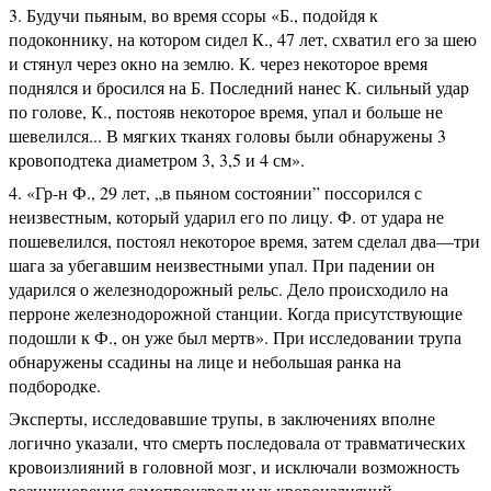
Будучи пьяным, во время ссоры «Б., подойдя к
подоконнику, на котором сидел К., 47 лет, схватил его за шею
и стянул через окно на землю. К. через некоторое время
поднялся и бросился на Б. Последний нанес К. сильный удар
по голове, К., постояв некоторое время, упал и больше не
шевелился... В мягких тканях головы были обнаружены 3
кровоподтека диаметром 3, 3,5 и 4 см».
«Гр-н Ф., 29 лет, „в пьяном состоянии” поссорился с
неизвестным, который ударил его по лицу. Ф. от удара не
пошевелился, постоял некоторое время, затем сделал два—три
шага за убегавшим неизвестными упал. При падении он
ударился о железнодорожный рельс. Дело происходило на
перроне железнодорожной станции. Когда присутствующие
подошли к Ф., он уже был мертв». При исследовании трупа
обнаружены ссадины на лице и небольшая ранка на
подбородке.
Эксперты, исследовавшие трупы, в заключениях вполне
логично указали, что смерть последовала от травматических
кровоизлияний в головной мозг, и исключали возможность
возникновения самопроизвольных кровоизлияний.