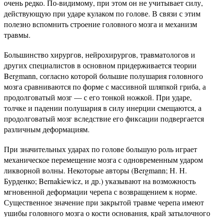
очень редко. По-видимому, при этом он не учитывает силу,
действующую при ударе кулаком по голове. В связи с этим
полезно вспомнить строение головного мозга и механизм
травмы.
Большинство хирургов, нейрохирургов, травматологов и
других специалистов в основном придерживается теории
Bergmann, согласно которой большие полушария головного
мозга сравниваются по форме с массивной шляпкой гриба, а
продолговатый мозг — с его тонкой ножкой. При ударе,
толчке и падении полушария в силу инерции смещаются, а
продолговатый мозг вследствие его фиксации подвергается
различным деформациям.
При значительных ударах по голове большую роль играет
механическое перемещение мозга с одновременным ударом
ликворной волны. Некоторые авторы (Bergmann; Н. Н.
Бурденко; Bernakiewicz, и др.) указывают на возможность
мгновенной деформации черепа с возвращением к норме.
Существенное значение при закрытой травме черепа имеют
ушибы головного мозга о кости основания, край затылочного