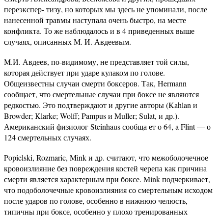
переэкспер- тизу, но которых мы здесь не упоминали, после
нанесенной травмы наступала очень быстро, на месте
конфликта. То же наблюдалось и в 4 приведенных выше
случаях, описанных М. И. Авдеевым.
М.И. Авдеев, по-видимому, не представляет той силы,
которая действует при ударе кулаком по голове.
Общеизвестны случаи смерти боксеров. Так, Hermann
сообщает, что смертельные случаи при боксе не являются
редкостью. Это подтверждают и другие авторы (Kahlan и
Browder; Klarke; Wolff; Pampus и Muller; Sulat, и др.).
Американский физиолог Steinhaus сообща ет о 64, a Flint — о
124 смертельных случаях.
Popielski, Rozmaric, Mink и др. считают, что межоболочечное
кровоизлияние без повреждения костей черепа как причина
смерти является характерным при боксе. Mink подчеркивает,
что подоболочечные кровоизлияния со смертельным исходом
после ударов по голове, особенно в нижнюю челюсть,
типичны при боксе, особенно у плохо тренированных