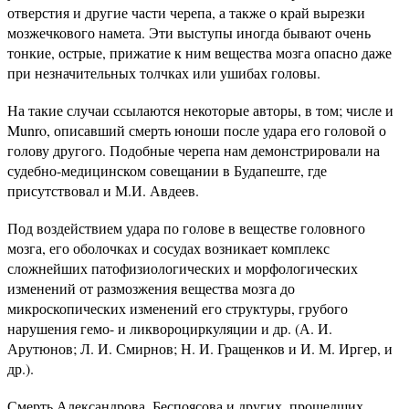
отверстия и другие части черепа, а также о край вырезки
мозжечкового намета. Эти выступы иногда бывают очень
тонкие, острые, прижатие к ним вещества мозга опасно даже
при незначительных толчках или ушибах головы.
На такие случаи ссылаются некоторые авторы, в том; числе и
Munro, описавший смерть юноши после удара его головой о
голову другого. Подобные черепа нам демонстрировали на
судебно-медицинском совещании в Будапеште, где
присутствовал и М.И. Авдеев.
Под воздействием удара по голове в веществе головного
мозга, его оболочках и сосудах возникает комплекс
сложнейших патофизиологических и морфологических
изменений от размозжения вещества мозга до
микроскопических изменений его структуры, грубого
нарушения гемо- и ликвороциркуляции и др. (А. И.
Арутюнов; Л. И. Смирнов; Н. И. Гращенков и И. М. Иргер, и
др.).
Смерть Александрова, Беспоясова и других, прошедших