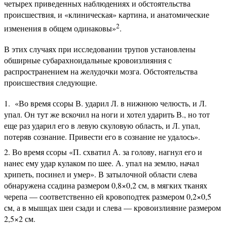
четырех приведенных наблюдениях и обстоятельства
происшествия, и «клиническая» картина, и анатомические
2
изменения в общем одинаковы»
.
В этих случаях при исследовании трупов установлены
обширные субарахноидальные кровоизлияния с
распространением на желудочки мозга. Обстоятельства
происшествия следующие.
«Во время ссоры В. ударил Л. в нижнюю челюсть, и Л.
упал. Он тут же вскочил на ноги и хотел ударить В., но тот
еще раз ударил его в левую скуловую область, и Л. упал,
потеряв сознание. Привести его в сознание не удалось».
Во время ссоры «П. схватил А. за голову, нагнул его и
нанес ему удар кулаком по шее. А. упал на землю, начал
хрипеть, посинел и умер». В затылочной области слева
обнаружена ссадина размером 0,8×0,2 см, в мягких тканях
черепа — соответственно ей кровоподтек размером 0,2×0,5
см, а в мышцах шеи сзади и слева — кровоизлияние размером
2,5×2 см.