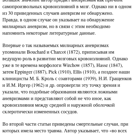
самопроизвольных кровоизлияний в мозг. Однако ни в одном
из 30 приведенных случаев аневризм не обнаружено.
Правда, в одном случае он указывает на обнаружение
милиарных аневризм, но в связи с этим необходимо
напомнить некоторые литературные данные.
Впервые о так называемых милиарных аневризмах
упоминали Bouchard и Charcot (1872), приписывая им
ведущую роль в развитии мозговых кровоизлияний. Однако
уже в те времена морфологи Wirchow (1857), Hasse (1847),
затем Eppinger (1887), Pick (1910), Ellis (1910), а позднее наши
клиницисты М. Б. Кроль с соавторами (1939), Н.И. Гращенков
и И.М. Иргер (1962) и др. опровергли эту точку зрения и
указали, что подобные образования являются ложными
аневризмами и представляют собой не что иное, как
кровоизлияния между средней и наружной оболочкой
склеротически измененных сосудов.
Во второй части статьи приведены смертельные случаи, при
которых имела место травма. Автор указывает, что «во всех