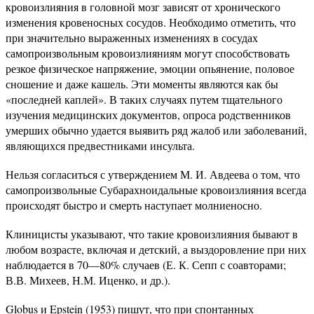
кровоизлияния в головной мозг зависят от хронического
изменения кровеносных сосудов. Необходимо отметить, что
при значительно выраженных изменениях в сосудах
самопроизвольным кровоизлияниям могут способствовать
резкое физическое напряжение, эмоции опьянение, половое
сношение и даже кашель. Эти моменты являются как бы
«последней каплей». В таких случаях путем тщательного
изучения медицинских документов, опроса родственников
умерших обычно удается выявить ряд жалоб или заболеваний,
являющихся предвестниками инсульта.
Нельзя согласиться с утверждением М. И. Авдеева о том, что
самопроизвольные Субарахноидальные кровоизлияния всегда
происходят быстро и смерть наступает молниеносно.
Клиницисты указывают, что такие кровоизлияния бывают в
любом возрасте, включая и детский, а выздоровление при них
наблюдается в 70—80% случаев (Е. К. Сепп с соавторами;
В.В. Михеев, Н.М. Иценко, и др.).
Globus и Epstein (1953) пишут, что при спонтанных