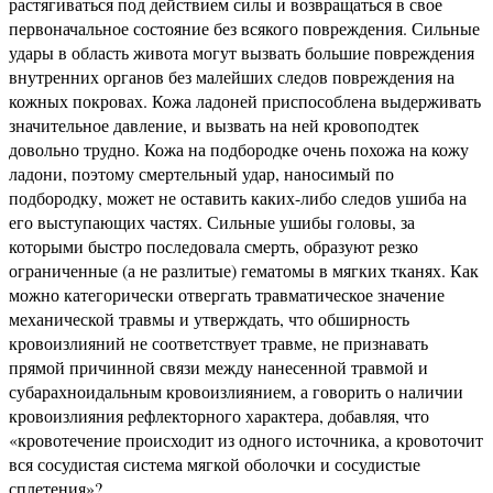
растягиваться под действием силы и возвращаться в свое
первоначальное состояние без всякого повреждения. Сильные
удары в область живота могут вызвать большие повреждения
внутренних органов без малейших следов повреждения на
кожных покровах. Кожа ладоней приспособлена выдерживать
значительное давление, и вызвать на ней кровоподтек
довольно трудно. Кожа на подбородке очень похожа на кожу
ладони, поэтому смертельный удар, наносимый по
подбородку, может не оставить каких-либо следов ушиба на
его выступающих частях. Сильные ушибы головы, за
которыми быстро последовала смерть, образуют резко
ограниченные (а не разлитые) гематомы в мягких тканях. Как
можно категорически отвергать травматическое значение
механической травмы и утверждать, что обширность
кровоизлияний не соответствует травме, не признавать
прямой причинной связи между нанесенной травмой и
субарахноидальным кровоизлиянием, а говорить о наличии
кровоизлияния рефлекторного характера, добавляя, что
«кровотечение происходит из одного источника, а кровоточит
вся сосудистая система мягкой оболочки и сосудистые
сплетения»?