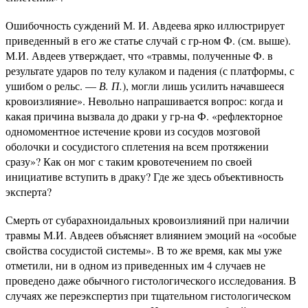
Ошибочность суждений М. И. Авдеева ярко иллюстрирует
приведенный в его же статье случай с гр-ном Ф. (см. выше).
М.И. Авдеев утверждает, что «травмы, полученные Ф. в
результате ударов по телу кулаком и падения (с платформы, с
ушибом о рельс. —
В. П.
), могли лишь усилить начавшееся
кровоизлияние». Невольно напрашивается вопрос: когда и
какая причина вызвала до драки у гр-на Ф. «рефлекторное
одномоментное истечение крови из сосудов мозговой
оболочки и сосудистого сплетения на всем протяжении
сразу»? Как он мог с таким кровотечением по своей
инициативе вступить в драку? Где же здесь объективность
эксперта?
Смерть от субарахноидальных кровоизлияний при наличии
травмы М.И. Авдеев объясняет влиянием эмоций на «особые
свойства сосудистой системы». В то же время, как мы уже
отметили, ни в одном из приведенных им 4 случаев не
проведено даже обычного гистологического исследования. В
случаях же переэкспертиз при тщательном гистологическом