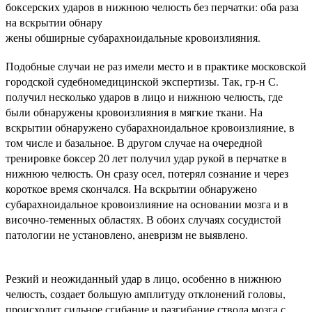
боксерских ударов в нижнюю челюсть без перчатки: оба раза
на вскрытии обнару­
жены обширные субарахноидальные кровоизлияния.
Подобные случаи не раз имели место и в практике московской
городской судебномедицинской экспертизы. Так, гр-н С.
получил несколько ударов в лицо и нижнюю челюсть, где
были обнаружены кровоизлияния в мягкие ткани. На
вскрытии обнаружено субарахноидальное кровоизлияние, в
том числе и базальное. В другом случае на очередной
тренировке боксер 20 лет получил удар рукой в перчатке в
нижнюю челюсть. Он сразу осел, потерял сознание и через
короткое время скончался. На вскрытии обнаружено
субарахноидальное кровоизлияние на основании мозга и в
височно-теменных областях. В обоих случаях сосудистой
патологии не установлено, аневризм не выявлено.
Резкий и неожиданный удар в лицо, особенно в нижнюю
челюсть, создает большую амплитуду отклонений головы,
происходит сильное сгибание и разгибание ствола мозга с