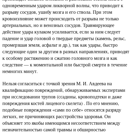
одновременным ударом ликворной волны, что приводит к
разрыву сосудов, ушибу мозга и его ствола. При этом
кровоизлияние может происходить от разрыва не только
артериальных, но и венозных сосудов. Травмирующее
действие удара кулаком усиливается, если за ним следует
падение и удар головой о твердые предметы (камень, рельс,
промерзшая земля, асфальт и др.), так как удары, быстро
следующие один за другим в разных направлениях, приводят
к особому растяжению и сжатию головного мозга и как
следствие — к моментальной или быстрой смерти в течение
немногих минут.
Нельзя согласиться с точкой зрения М. И. Авдеева на
квалификацию повреждений, обнаруживаемых экспертами
при исследовании трупов (ссадины, кровоподтеки и даже
повреждения костей лицевого скелета) . По его мнению,
подобные повреждения «сами по себе» относятся разряду
легких, не причиняющих расстройства здоровья. Он
объясняет это якобы имеющимся несоответствием между
незначительностью самой травмы и обширностью