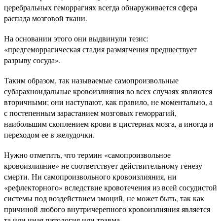
церебральных геморрагиях всегда обнаруживается сфера
распада мозговой ткани.
На основании этого они выдвинули тезис:
«предгеморрагическая стадия размягчения предшествует
разрыву сосуда».
Таким образом, так называемые самопроизвольные
субарахноидальные кровоизлияния во всех случаях являются
вторичными; они наступают, как правило, не моментально, а
с постепенным зарастанием мозговых геморрагий,
наибольшим скоплением крови в цистернах мозга, а иногда и
переходом ее в желудочки.
Нужно отметить, что термин «самопроизвольное
кровоизлияние» не соответствует действительному генезу
смерти. Ни самопроизвольного кровоизлияния, ни
«рефлекторного» вследствие кровотечения из всей сосудистой
системы под воздействием эмоций, не может быть, так как
причиной любого внутричерепного кровоизлияния является
та или иная патология или травма.