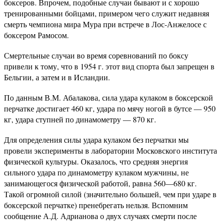
боксеров. Впрочем, подобные случаи бывают и с хорошо
тренированными бойцами, примером чего служит недавняя
смерть чемпиона мира Мура при встрече в Лос-Анжелосе с
боксером Рамосом.
Смертельные случаи во время соревнований по боксу
привели к тому, что в 1954 г. этот вид спорта был запрещен в
Бельгии, а затем и в Исландии.
По данным В.М. Абалакова, сила удара кулаком в боксерской
перчатке достигает 460 кг, удара по мячу ногой в бутсе — 950
кг, удара ступней по динамометру — 870 кг.
Для определения силы удара кулаком без перчатки мы
провели эксперименты в лаборатории Московского института
физической культуры. Оказалось, что средняя энергия
сильного удара по динамометру кулаком мужчины, не
занимающегося физической работой, равна 560—680 кг.
Такой огромной силой (значительно большей, чем при ударе в
боксерской перчатке) пренебрегать нельзя. Вспомним
сообщение А.Д. Адрианова о двух случаях смерти после