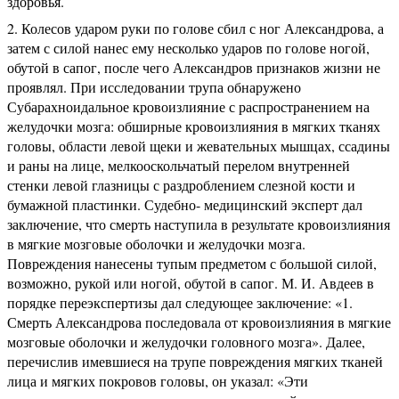
здоровья.
Колесов ударом руки по голове сбил с ног Александрова, а
затем с силой нанес ему несколько ударов по голове ногой,
обутой в сапог, после чего Александров признаков жизни не
проявлял. При исследовании трупа обнаружено
Субарахноидальное кровоизлияние с распространением на
желудочки мозга: обширные кровоизлияния в мягких тканях
головы, области левой щеки и жевательных мышцах, ссадины
и раны на лице, мелкооскольчатый перелом внутренней
стенки левой глазницы с раздроблением слезной кости и
бумажной пластинки. Судебно- медицинский эксперт дал
заключение, что смерть наступила в результате кровоизлияния
в мягкие мозговые оболочки и желудочки мозга.
Повреждения нанесены тупым предметом с большой силой,
возможно, рукой или ногой, обутой в сапог. М. И. Авдеев в
порядке переэкспертизы дал следующее заключение: «1.
Смерть Александрова последовала от кровоизлияния в мягкие
мозговые оболочки и желудочки головного мозга». Далее,
перечислив имевшиеся на трупе повреждения мягких тканей
лица и мягких покровов головы, он указал: «Эти