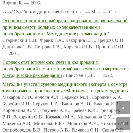
Bojarun R. — 2003.
-
/ - // Судебно-медицинская экспертиза. — М., -. — С. -.
Основные принципы выбора и кодирования первоначальной
причины смерти больных со злокачественными
новообразованиями : Методические рекомендации
/
Старинский В.В., Франк Г.А., Какорина Е.П., Грецова О.П.,
Данилова Т.В., Петрова Г.В., Харченко Н.В., Простов Ю.И.
— 2001.
Порядок статистического учета и кодирования
новообразований в статистике заболеваемости и смертности :
Методические рекомендации
/ Вайсман Д.Ш. — 2022.
Методика участия судебно-медицинского эксперта в осмотре
трупа на месте происшествия : Методические рекомендации
/
Макаров И.Ю., Кочоян А.Л., Баранов М.Л., Бородина А.А.,
Буробин И.Н., Буруков Г.А., Вавилов А.Ю., Власюк И.В.,
▲
Воронкина Ю.М., Голубева А.В., Грачева К.В., Григорьев
В.П., Захаркин О.В., Казымов М.А., Кильдюшов Е.М.,
Миненко А.В., Мищенко Е.Ю., Молотков А.Н., Никитин А.В.,
▼
Остробородов В.В., Петров А.В., Рычкова О.Н., Савва О.В.,