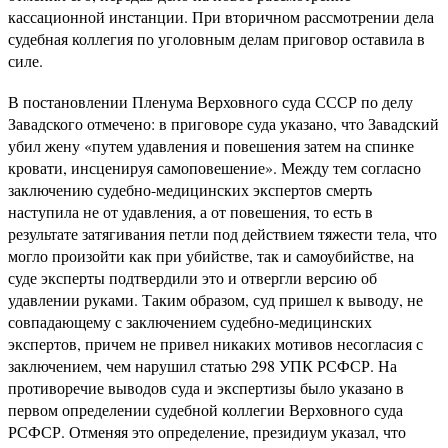
кассационной инстанции. При вторичном рассмотрении дела
судебная коллегия по уголовным делам приговор оставила в
силе.
В постановлении Пленума Верховного суда СССР по делу
Завадского отмечено: в приговоре суда указано, что Завадский
убил жену «путем удавления и повешения затем на спинке
кровати, инсценируя самоповешение». Между тем согласно
заключению судебно-медицинских экспертов смерть
наступила не от удавления, а от повешения, то есть в
результате затягивания петли под действием тяжести тела, что
могло произойти как при убийстве, так и самоубийстве, на
суде эксперты подтвердили это и отвергли версию об
удавлении руками. Таким образом, суд пришел к выводу, не
совпадающему с заключением судебно-медицинских
экспертов, причем не привел никаких мотивов несогласия с
заключением, чем нарушил статью 298 УПК РСФСР. На
противоречие выводов суда и экспертизы было указано в
первом определении судебной коллегии Верховного суда
РСФСР. Отменяя это определение, президиум указал, что