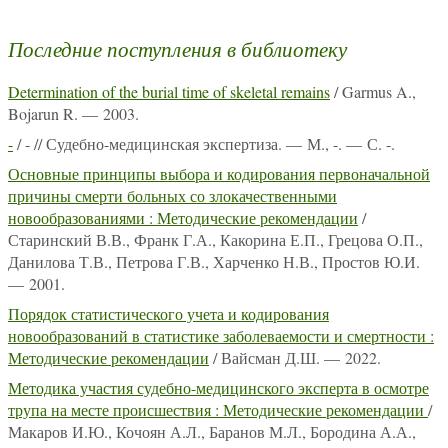
Последние поступления в библиотеку
Determination of the burial time of skeletal remains
/ Garmus A.,
Bojarun R. — 2003.
-
/ - // Судебно-медицинская экспертиза. — М., -. — С. -.
Основные принципы выбора и кодирования первоначальной
причины смерти больных со злокачественными
новообразованиями : Методические рекомендации
/
Старинский В.В., Франк Г.А., Какорина Е.П., Грецова О.П.,
Данилова Т.В., Петрова Г.В., Харченко Н.В., Простов Ю.И.
— 2001.
Порядок статистического учета и кодирования
новообразований в статистике заболеваемости и смертности :
Методические рекомендации
/ Вайсман Д.Ш. — 2022.
Методика участия судебно-медицинского эксперта в осмотре
трупа на месте происшествия : Методические рекомендации
/
Макаров И.Ю., Кочоян А.Л., Баранов М.Л., Бородина А.А.,