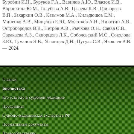
Буробин И.Н., Буруков Г.А., Вавилов А.Ю., Власюк И.В.,
Воронкина Ю.М., Голубева А.В., Грачева К.В., Григорьев
В.П., Захаркин О.В., Казымов М.А., Кильдюшов Е.М.,
Миненко А.В., Мищенко Е.Ю., Молотков А.Н., Никитин А.В.,
Остробородов В.В., Петров А.В., Рычкова О.Н., Савва О.В.,
Саракаева А.З., Скворцова Л.К., Соболевский М.С., Соколова
З.Ю., Туманов Э.В., Услонцев Д.Н., Цугуля С.В., Яковлев В.В.
— 2024.
Главная
Библиотека
Кто есть Кто в судебной медицине
Программы
Судебно-медицинская экспертиза РФ
Нормативные документы
Правообладателям