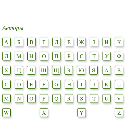
Авторы
А
Б
В
Г
Д
Е
Ж
З
И
К
Л
М
Н
О
П
Р
С
Т
У
Ф
Х
Ц
Ч
Ш
Щ
Э
Ю
Я
A
B
C
D
E
F
G
H
I
J
K
L
M
N
O
P
Q
R
S
T
U
V
W
X
Y
Z