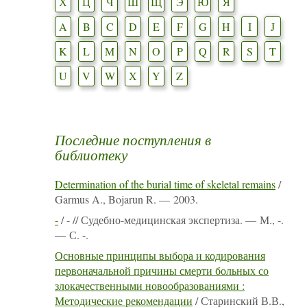
Х
Ц
Ч
Ш
Щ
Э
Ю
Я
A
B
C
D
E
F
G
H
I
J
K
L
M
N
O
P
Q
R
S
T
U
V
W
X
Y
Z
Последние поступления в
библиотеку
Determination of the burial time of skeletal remains
/
Garmus A., Bojarun R. — 2003.
-
/ - // Судебно-медицинская экспертиза. — М., -.
— С. -.
Основные принципы выбора и кодирования
первоначальной причины смерти больных со
злокачественными новообразованиями :
Методические рекомендации
/ Старинский В.В.,