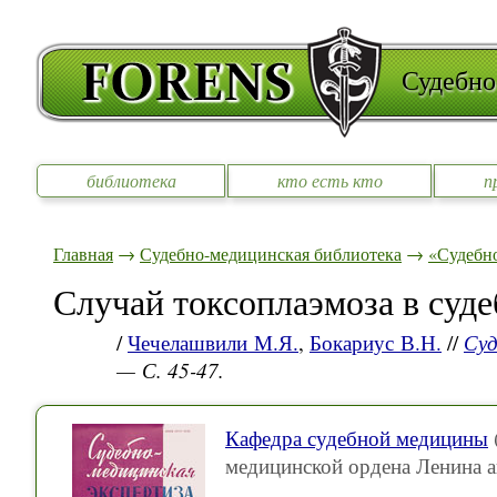
Судебно
библиотека
кто есть кто
п
Главная
→
Судебно-медицинская библиотека
→
«Судебно
Случай токсоплаэмоза в суд
/
Чечелашвили М.Я.
,
Бокариус В.Н.
//
Суд
— С. 45-47.
Кафедра судебной медицины
медицинской ордена Ленина 