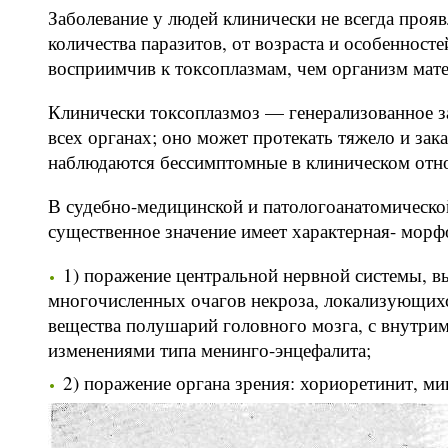
Заболевание у людей клинически не всегда прояв
количества паразитов, от возраста и особенност
восприимчив к токсоплазмам, чем организм мате
Клинически токсоплазмоз — генерализованное з
всех органах; оно может протекать тяжело и за
наблюдаются бессимптомные в клиническом отн
В судебно-медицинской и патологоанатомическо
существенное значение имеет характерная- морф
1) поражение центральной нервной системы, 
многочисленных очагов некроза, локализующихс
вещества полушарий головного мозга, с внутри
изменениями типа менинго-энцефалита;
2) поражение органа зрения: хориоретинит, м