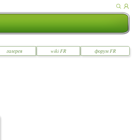
галерея
wiki FR
форум FR