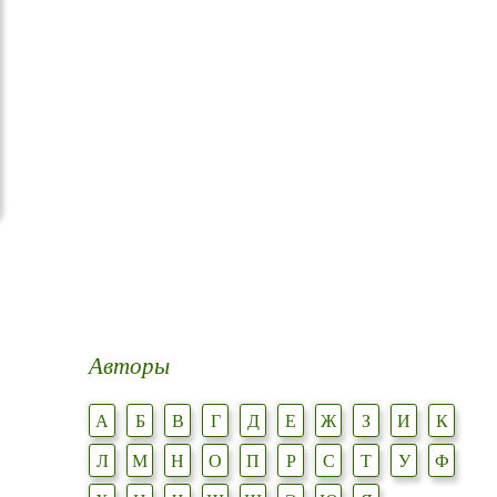
Авторы
А
Б
В
Г
Д
Е
Ж
З
И
К
Л
М
Н
О
П
Р
С
Т
У
Ф