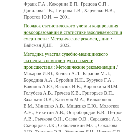
Франк Г.А., Какорина Е.П., Грецова О.П.,
Данилова Т.В., Петрова Г.В., Харченко Н.В.,
Простов Ю.И. — 2001.
Порядок статистического учета и кодирования
новообразований в статистике заболеваемости и
смертности : Методические рекомендации
/
Вайсман Д.Ш. — 2022.
Методика участия судебно-медицинского
эксперта в осмотре трупа на месте
происшествия : Методические рекомендации
/
Макаров И.Ю., Кочоян А.Л., Баранов М.Л.,
Бородина А.А., Буробин И.Н., Буруков Г.А.,
Вавилов А.Ю., Власюк И.В., Воронкина Ю.М.,
Голубева А.В., Грачева К.В., Григорьев В.П.,
Захаркин О.В., Казымов М.А., Кильдюшов
Е.М., Миненко А.В., Мищенко Е.Ю., Молотков
А.Н., Никитин А.В., Остробородов В.В., Петров
А.В., Рычкова О.Н., Савва О.В., Саракаева А.З.,
Скворцова Л.К., Соболевский М.С., Соколова
З.Ю., Туманов Э.В., Услонцев Д.Н., Цугуля С.В.,