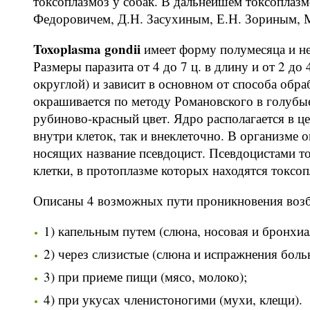
токсоплазмоз у собак. В дальнейшем токсоплазм
Федоровичем, Д.Н. Засухиным, Е.Н. Зориным, 
Toxoplasma gondii
имеет форму полумесяца и нес
Размеры паразита от 4 до 7 ц. в длину и от 2 до
округлой) и зависит в основном от способа обр
окрашивается по методу Романовского в голубые 
рубиново-красный цвет. Ядро располагается в ц
внутри клеток, так и внеклеточно. В организме 
носящих название псевдоцист. Псевдоцистами 
клетки, в протоплазме которых находятся токсоп
Описаны 4 возможных пути проникновения возбу
1) капельным путем (слюна, носовая и бронхи
2) через слизистые (слюна и испражнения бол
3) при приеме пищи (мясо, молоко);
4) при укусах членистоногими (мухи, клещи).