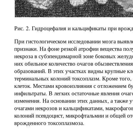
Рис. 2. Гидроцефалия и кальцификаты при врож
При гистологическом исследовании мозга выявл
признаки. На фоне резкой атрофии вещества по
некроза в субэпендимарной зоне боковых желудо
них обильное количество очагов обызвествлени
образований. В этих участках видны крупные к
терминальных колоний токсоплазм. Кроме того,
клеток. Местами кровоизлияния с отложением б
инфильтраты. В легких остаточные явления очаг
изменения. На основании этих данных, а также 
очагами некрозов и кальцификатами, макрофаг
колоний псевдоцист, микрофтальмии и общей отс
врожденного токсоплазмоза.