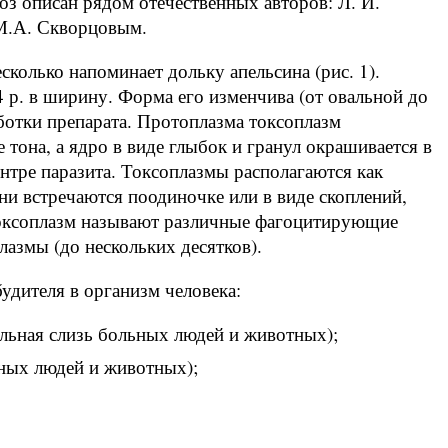
оз описан рядом отечественных авторов: Л. И.
М.А. Скворцовым.
колько напоминает дольку апельсина (рис. 1).
 4 р. в ширину. Форма его изменчива (от овальной до
аботки препарата. Протоплазма токсоплазм
тона, а ядро в виде глыбок и гранул окрашивается в
ентре паразита. Токсоплазмы располагаются как
они встречаются поодиночке или в виде скоплений,
токсоплазм называют различные фагоцитирующие
лазмы (до нескольких десятков).
дителя в организм человека:
альная слизь больных людей и животных);
ьных людей и животных);