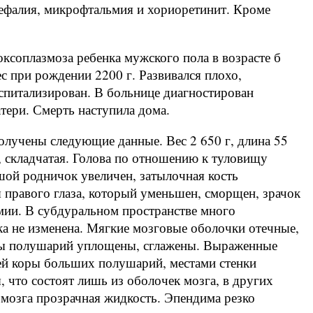
цефалия, микрофтальмия и хориоретинит. Кроме
оксоплазмоза ребенка мужского пола в возрасте б
ес при рождении 2200 г. Развивался плохо,
оспитализирован. В больнице диагностирован
тери. Смерть наступила дома.
олучены следующие данные. Вес 2 650 г, длина 55
, складчатая. Голова по отношению к туловищу
ьшой родничок увеличен, затылочная кость
я правого глаза, который уменьшен, сморщен, зрачок
мии. В субдуральном пространстве много
ка не изменена. Мягкие мозговые оболочки отечные,
ды полушарий уплощены, сглажены. Выраженные
ией коры больших полушарий, местами стенки
 что состоят лишь из оболочек мозга, в других
 мозга прозрачная жидкость. Эпендима резко