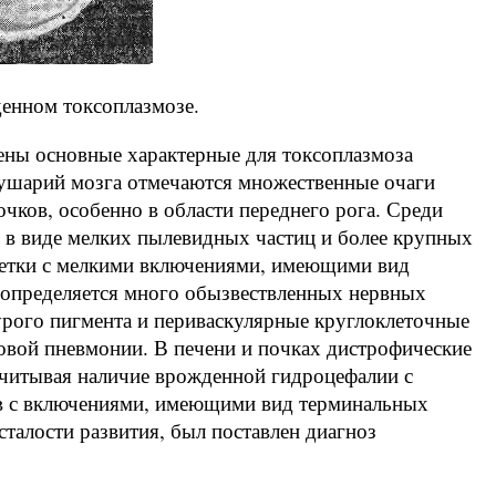
денном токсоплазмозе.
ены основные характерные для токсоплазмоза
лушарий мозга отмечаются множественные очаги
чков, особенно в области переднего рога. Среди
я в виде мелких пылевидных частиц и более крупных
летки с мелкими включениями, имеющими вид
 определяется много обызвествленных нервных
урого пигмента и периваскулярные круглоклеточные
овой пневмонии. В печени и почках дистрофические
учитывая наличие врожденной гидроцефалии с
ов с включениями, имеющими вид терминальных
талости развития, был поставлен диагноз