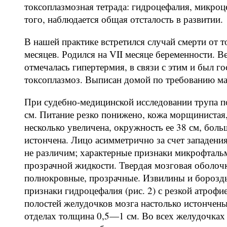
токсоплазмозная тетрада: гидроцефалия, микро
того, наблюдается общая отсталость в развитии.
В нашей практике встретился случай смерти от т
месяцев. Родился на VII месяце беременности. В
отмечалась гипертермия, в связи с этим и был г
токсоплазмоз. Выписан домой по требованию ма
При судебно-медицинской исследовании трупа п
см. Питание резко понижено, кожа морщинистая
несколько увеличена, окружность ее 38 см, бол
истончена. Лицо асимметрично за счет западени
не различим; характерные признаки микрофталь
прозрачной жидкости. Твердая мозговая оболоч
полнокровные, прозрачные. Извилины и бороз
признаки гидроцефалия (рис. 2) с резкой атроф
полостей желудочков мозга настолько истончены,
отделах толщина 0,5—1 см. Во всех желудочках