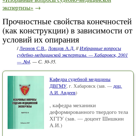
экспертизы»
→
Прочностные свойства конечностей
(как конструкции) в зависимости от
условий их опирания
/
Леонов С.В.
,
Ловцов А.Д.
//
Избранные вопросы
судебно-медицинской экспертизы. — Хабаровск, 2001
— №4
. — С. 30-35.
Кафедра судебной медицины
ДВГМУ
, г. Хабаровск (зав. —
доц.
А.И. Авдеев
)
, кафедра механики
деформированного твердого тела
ХГТУ (зав. — доцент Шишкин
А.И.)