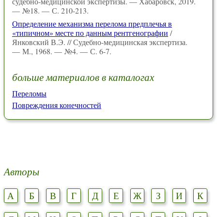
судебно-медицинской экспертизы. — Хабаровск, 2019.
— №18. — С. 210-213.
Определение механизма перелома предплечья в
«типичном» месте по данным рентгенографии
/
Янковский В.Э. // Судебно-медицинская экспертиза.
— М., 1968. — №4. — С. 6-7.
больше материалов в каталогах
Переломы
Повреждения конечностей
Авторы
А
Б
В
Г
Д
Е
Ж
З
И
К