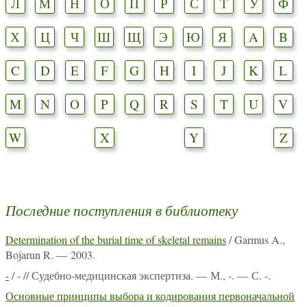
Л
М
Н
О
П
Р
С
Т
У
Ф
Х
Ц
Ч
Ш
Щ
Э
Ю
Я
A
B
C
D
E
F
G
H
I
J
K
L
M
N
O
P
Q
R
S
T
U
V
W
X
Y
Z
Последние поступления в библиотеку
Determination of the burial time of skeletal remains
/ Garmus A.,
Bojarun R. — 2003.
-
/ - // Судебно-медицинская экспертиза. — М., -. — С. -.
Основные принципы выбора и кодирования первоначальной