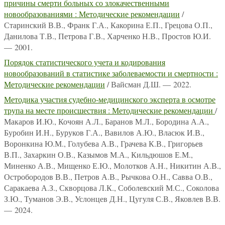
причины смерти больных со злокачественными
новообразованиями : Методические рекомендации
/
Старинский В.В., Франк Г.А., Какорина Е.П., Грецова О.П.,
Данилова Т.В., Петрова Г.В., Харченко Н.В., Простов Ю.И.
— 2001.
Порядок статистического учета и кодирования
новообразований в статистике заболеваемости и смертности :
Методические рекомендации
/ Вайсман Д.Ш. — 2022.
Методика участия судебно-медицинского эксперта в осмотре
трупа на месте происшествия : Методические рекомендации
/
Макаров И.Ю., Кочоян А.Л., Баранов М.Л., Бородина А.А.,
Буробин И.Н., Буруков Г.А., Вавилов А.Ю., Власюк И.В.,
Воронкина Ю.М., Голубева А.В., Грачева К.В., Григорьев
В.П., Захаркин О.В., Казымов М.А., Кильдюшов Е.М.,
Миненко А.В., Мищенко Е.Ю., Молотков А.Н., Никитин А.В.,
Остробородов В.В., Петров А.В., Рычкова О.Н., Савва О.В.,
Саракаева А.З., Скворцова Л.К., Соболевский М.С., Соколова
З.Ю., Туманов Э.В., Услонцев Д.Н., Цугуля С.В., Яковлев В.В.
— 2024.