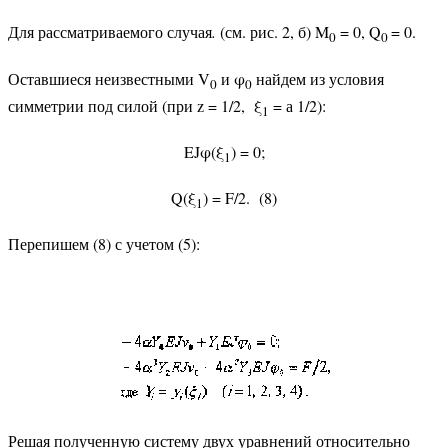
Для рассматриваемого случая
.
(см. рис. 2, б) M
= 0, Q
= 0.
0
0
Оставшиеся неизвестными V
и φ
найдем из условия
0
0
симметрии под силой (при z = 1/2, ξ
= а 1/2):
1
EJφ(ξ
) = 0;
1
Q(ξ
) = F/2. (8)
1
Перепишем (8) с учетом (5):
Решая полученную систему двух уравнений относительно