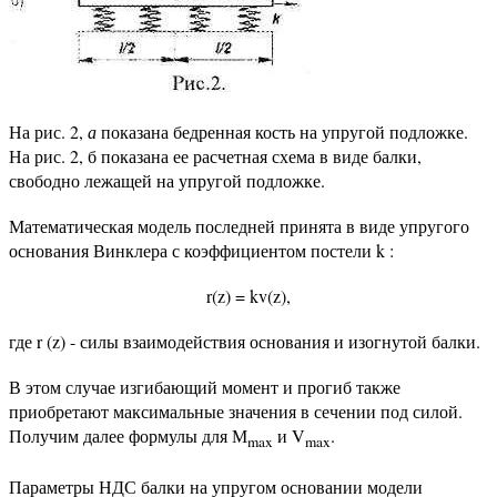
На рис. 2,
а
показана бедренная кость на упругой подложке.
На рис. 2, б показана ее расчетная схема в виде балки,
свободно лежащей на упругой подложке.
Математическая модель последней принята в виде упругого
основания Винклера с коэффициентом постели k :
r(z) = kv(z),
где r (z) - силы взаимодействия основания и изогнутой балки.
В этом случае изгибающий момент и прогиб также
приобретают максимальные значения в сечении под силой.
Получим далее формулы для М
и V
.
max
max
Параметры НДС балки на упругом основании модели