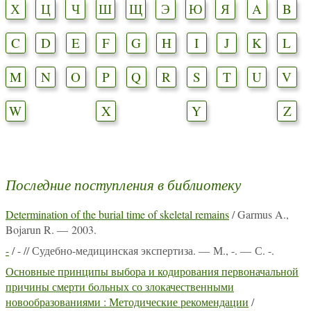
Х
Ц
Ч
Ш
Щ
Э
Ю
Я
A
B
C
D
E
F
G
H
I
J
K
L
M
N
O
P
Q
R
S
T
U
V
W
X
Y
Z
Последние поступления в библиотеку
Determination of the burial time of skeletal remains
/ Garmus A.,
Bojarun R. — 2003.
-
/ - // Судебно-медицинская экспертиза. — М., -. — С. -.
Основные принципы выбора и кодирования первоначальной
причины смерти больных со злокачественными
новообразованиями : Методические рекомендации
/