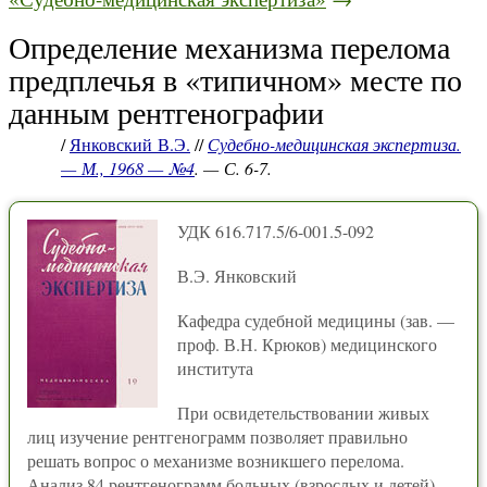
Определение механизма перелома
предплечья в «типичном» месте по
данным рентгенографии
/
Янковский В.Э.
//
Судебно-медицинская экспертиза.
— М., 1968 — №4
. — С. 6-7.
УДК 616.717.5/6-001.5-092
В.Э. Янковский
Кафедра судебной медицины (зав. —
проф. В.Н. Крюков) медицинского
института
При освидетельствовании живых
лиц изучение рентгенограмм позволяет правильно
решать вопрос о механизме возникшего перелома.
Анализ 84 рентгенограмм больных (взрослых и детей),