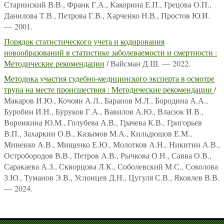
Старинский В.В., Франк Г.А., Какорина Е.П., Грецова О.П.,
Данилова Т.В., Петрова Г.В., Харченко Н.В., Простов Ю.И.
— 2001.
Порядок статистического учета и кодирования
новообразований в статистике заболеваемости и смертности :
Методические рекомендации
/ Вайсман Д.Ш. — 2022.
Методика участия судебно-медицинского эксперта в осмотре
трупа на месте происшествия : Методические рекомендации
/
Макаров И.Ю., Кочоян А.Л., Баранов М.Л., Бородина А.А.,
Буробин И.Н., Буруков Г.А., Вавилов А.Ю., Власюк И.В.,
Воронкина Ю.М., Голубева А.В., Грачева К.В., Григорьев
В.П., Захаркин О.В., Казымов М.А., Кильдюшов Е.М.,
Миненко А.В., Мищенко Е.Ю., Молотков А.Н., Никитин А.В.,
Остробородов В.В., Петров А.В., Рычкова О.Н., Савва О.В.,
Саракаева А.З., Скворцова Л.К., Соболевский М.С., Соколова
З.Ю., Туманов Э.В., Услонцев Д.Н., Цугуля С.В., Яковлев В.В.
— 2024.