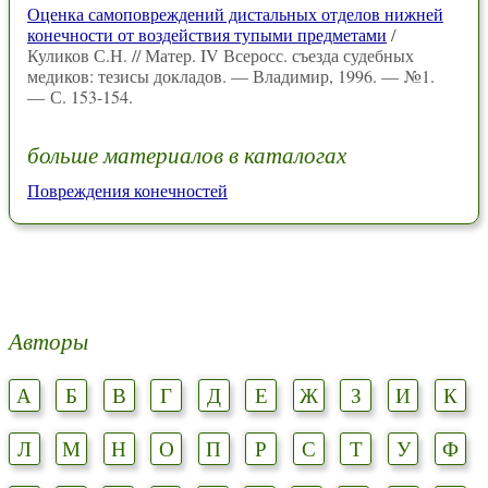
Оценка самоповреждений дистальных отделов нижней
конечности от воздействия тупыми предметами
/
Куликов С.Н. // Матер. IV Всеросс. съезда судебных
медиков: тезисы докладов. — Владимир, 1996. — №1.
— С. 153-154.
больше материалов в каталогах
Повреждения конечностей
Авторы
А
Б
В
Г
Д
Е
Ж
З
И
К
Л
М
Н
О
П
Р
С
Т
У
Ф