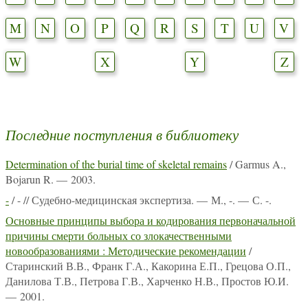
M
N
O
P
Q
R
S
T
U
V
W
X
Y
Z
Последние поступления в библиотеку
Determination of the burial time of skeletal remains
/ Garmus A.,
Bojarun R. — 2003.
-
/ - // Судебно-медицинская экспертиза. — М., -. — С. -.
Основные принципы выбора и кодирования первоначальной
причины смерти больных со злокачественными
новообразованиями : Методические рекомендации
/
Старинский В.В., Франк Г.А., Какорина Е.П., Грецова О.П.,
Данилова Т.В., Петрова Г.В., Харченко Н.В., Простов Ю.И.
— 2001.