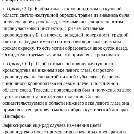
Пример 2.
Гр. Б. обратилась с кровоподтеком в скуловой
области светло-желтушной окраски, травма из анамнеза была
получена двое суток назад, чему имелись свидетели, в том
числе участковый инспектор. При чем остальные
кровоподтеки у Б. на плечах, на задней поверхности грудной
клетки, на бедрах имел и соответствующие классическим
срокам окраску, то есть могли образоваться двое суток назад.
Освидетельствуемая заявила, что применяла троксивазин.
Пример 3.
Гр. С. обратилась по поводу желтушного
кровоподтека на нижнем веке левого глаза, багрового
кровоподтека на слизистой нижней губы слева, багрово-
синюшного кровоподтека на левом плече и поясничной
области слева. Телесные повреждения был и получены за двое
суток до момента освидетельствования. Со слов
освидетельствуемой в области нижнего века левого глаза она
применяла гепариновую мазь и виброаккустический аппарат
«Витафон».
Зафиксирован еще ряд случаев изменения цвета
кровоподтеков после применения означенных препаратов и