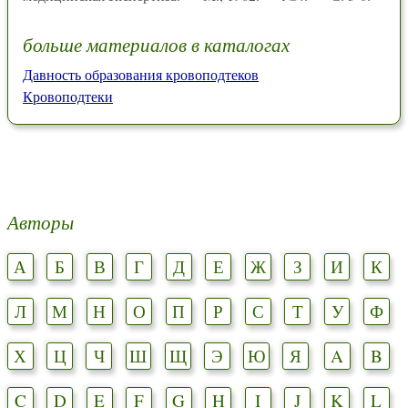
больше материалов в каталогах
Давность образования кровоподтеков
Кровоподтеки
Авторы
А
Б
В
Г
Д
Е
Ж
З
И
К
Л
М
Н
О
П
Р
С
Т
У
Ф
Х
Ц
Ч
Ш
Щ
Э
Ю
Я
A
B
C
D
E
F
G
H
I
J
K
L