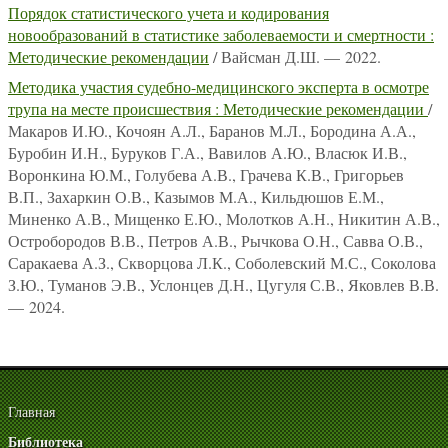
Порядок статистического учета и кодирования
новообразований в статистике заболеваемости и смертности :
Методические рекомендации
/ Вайсман Д.Ш. — 2022.
Методика участия судебно-медицинского эксперта в осмотре
трупа на месте происшествия : Методические рекомендации
/
Макаров И.Ю., Кочоян А.Л., Баранов М.Л., Бородина А.А.,
Буробин И.Н., Буруков Г.А., Вавилов А.Ю., Власюк И.В.,
Воронкина Ю.М., Голубева А.В., Грачева К.В., Григорьев
В.П., Захаркин О.В., Казымов М.А., Кильдюшов Е.М.,
Миненко А.В., Мищенко Е.Ю., Молотков А.Н., Никитин А.В.,
Остробородов В.В., Петров А.В., Рычкова О.Н., Савва О.В.,
Саракаева А.З., Скворцова Л.К., Соболевский М.С., Соколова
З.Ю., Туманов Э.В., Услонцев Д.Н., Цугуля С.В., Яковлев В.В.
— 2024.
Главная
Библиотека