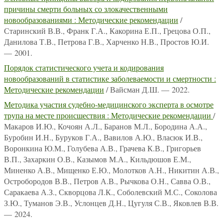
причины смерти больных со злокачественными
новообразованиями : Методические рекомендации
/
Старинский В.В., Франк Г.А., Какорина Е.П., Грецова О.П.,
Данилова Т.В., Петрова Г.В., Харченко Н.В., Простов Ю.И.
— 2001.
Порядок статистического учета и кодирования
новообразований в статистике заболеваемости и смертности :
Методические рекомендации
/ Вайсман Д.Ш. — 2022.
Методика участия судебно-медицинского эксперта в осмотре
трупа на месте происшествия : Методические рекомендации
/
Макаров И.Ю., Кочоян А.Л., Баранов М.Л., Бородина А.А.,
Буробин И.Н., Буруков Г.А., Вавилов А.Ю., Власюк И.В.,
Воронкина Ю.М., Голубева А.В., Грачева К.В., Григорьев
В.П., Захаркин О.В., Казымов М.А., Кильдюшов Е.М.,
Миненко А.В., Мищенко Е.Ю., Молотков А.Н., Никитин А.В.,
Остробородов В.В., Петров А.В., Рычкова О.Н., Савва О.В.,
Саракаева А.З., Скворцова Л.К., Соболевский М.С., Соколова
З.Ю., Туманов Э.В., Услонцев Д.Н., Цугуля С.В., Яковлев В.В.
— 2024.