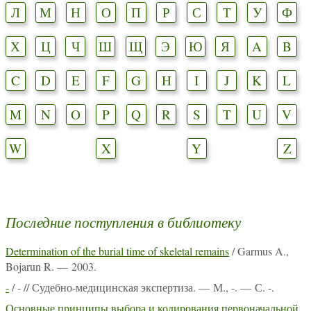
Л
М
Н
О
П
Р
С
Т
У
Ф
Х
Ц
Ч
Ш
Щ
Э
Ю
Я
A
B
C
D
E
F
G
H
I
J
K
L
M
N
O
P
Q
R
S
T
U
V
W
X
Y
Z
Последние поступления в библиотеку
Determination of the burial time of skeletal remains
/ Garmus A.,
Bojarun R. — 2003.
-
/ - // Судебно-медицинская экспертиза. — М., -. — С. -.
Основные принципы выбора и кодирования первоначальной