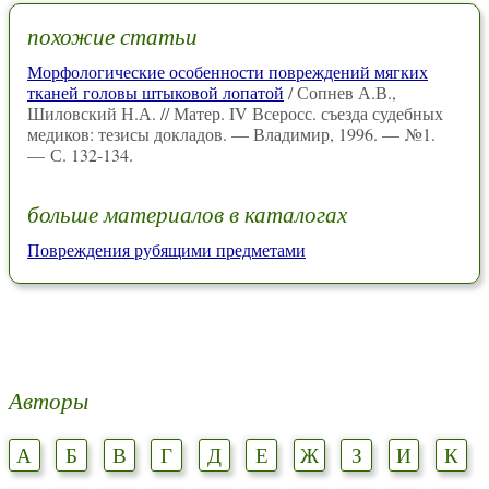
похожие статьи
Морфологические особенности повреждений мягких
тканей головы штыковой лопатой
/ Сопнев А.В.,
Шиловский Н.А. // Матер. IV Всеросс. съезда судебных
медиков: тезисы докладов. — Владимир, 1996. — №1.
— С. 132-134.
больше материалов в каталогах
Повреждения рубящими предметами
Авторы
А
Б
В
Г
Д
Е
Ж
З
И
К