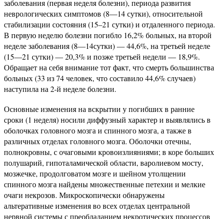
заболевания (первая неделя болезни), периода развития
неврологических симптомов (8—14 сутки), относительной
стабилизации состояния (15–21 сутки) и отдаленного периода.
В первую неделю болезни погибло 16,2% больных, на второй
неделе заболевания (8—14сутки) — 44,6%, на третьей неделе
(15—21 сутки) — 20,3% и позже третьей недели — 18,9%.
Обращает на себя внимание тот факт, что смерть большинства
больных (33 из 74 человек, что составило 44,6% случаев)
наступила на 2-й неделе болезни.
Основные изменения на вскрытии у погибших в ранние
сроки (1 неделя) носили диффузный характер и выявлялись в
оболочках головного мозга и спинного мозга, а также в
различных отделах головного мозга. Оболочки отечны,
полнокровны, с очаговыми кровоизлияниями; в коре больших
полушарий, гипоталамической области, варолиевом мосту,
мозжечке, продолговатом мозге и шейном утолщении
спинного мозга найдены множественные петехии и мелкие
очаги некрозов. Микроскопически обнаружены
альтеративные изменения во всех отделах центральной
нервной системы с преобладанием некротических процессов