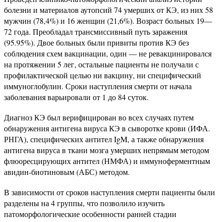
болезни и материалов аутопсий 74 умерших от КЭ, из них 58
мужчин (78,4%) и 16 женщин (21,6%). Возраст больных 19—
72 года. Преобладал трансмиссивный путь заражения
(95.95%). Двое больных были привиты против КЭ без
соблюдения схем вакцинации, один — не ревакцинировался
на протяжении 5 лег, остальные пациенты не получали с
профилактической целью ни вакцину, ни специфический
иммуноглобулин. Сроки наступления смерти от начала
заболевания варьировали от 1 до 84 суток.
Диагноз КЭ был верифицирован во всех случаях путем
обнаружения антигена вируса КЭ в сыворотке крови (ИФА.
РНГА), специфических антител IgM, а также обнаружения
антигена вируса в ткани мозга умерших непрямым методом
флюоресцирующих антител (НМФА) и иммуноферментным
авидин-биотиновым (АБС) методом.
В зависимости от сроков наступления смерти пациенты были
разделены на 4 группы, что позволило изучить
патоморфологические особенности ранней стадии