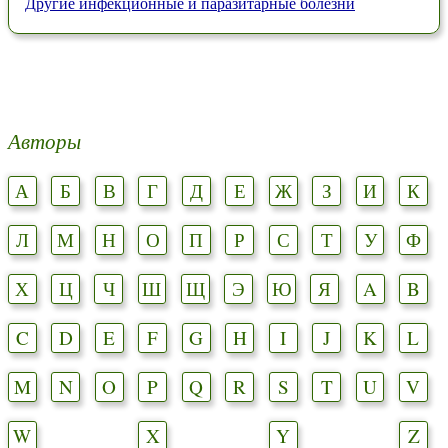
Другие инфекционные и паразитарные болезни
Авторы
А
Б
В
Г
Д
Е
Ж
З
И
К
Л
М
Н
О
П
Р
С
Т
У
Ф
Х
Ц
Ч
Ш
Щ
Э
Ю
Я
A
B
C
D
E
F
G
H
I
J
K
L
M
N
O
P
Q
R
S
T
U
V
W
X
Y
Z