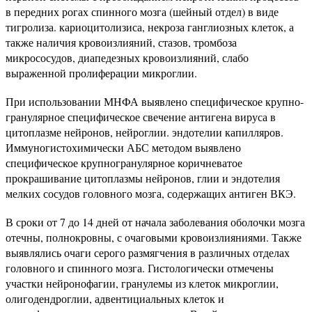
в передних рогах спинного мозга (шейный отдел) в виде
тигролиза. кариоцитолизиса, некроза ганглиозных клеток, а
также наличия кровоизлияний, стазов, тромбоза
микрососудов, диапедезных кровоизлияний, слабо
выраженной пролиферации микроглии.
При использовании МНФА выявлено специфическое крупно-
гранулярное специфическое свечение антигена вируса в
цитоплазме нейронов, нейроглии. эндотелии капилляров.
Иммуногистохимически АБС методом выявлено
специфическое крупногранулярное коричневатое
прокрашивание цитоплазмы нейронов, глии и эндотелия
мелких сосудов головного мозга, содержащих антиген ВКЭ.
В сроки от 7 до 14 дней от начала заболевания оболочки мозга
отечны, полнокровны, с очаговыми кровоизлияниями. Также
выявлялись очаги серого размягчения в различных отделах
головного и спинного мозга. Гистологически отмечены
участки нейронофагии, гранулемы из клеток микроглии,
олигодендроглии, адвентициальных клеток и