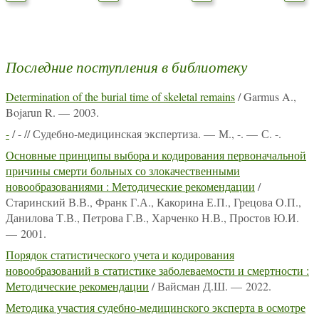
Последние поступления в библиотеку
Determination of the burial time of skeletal remains
/ Garmus A.,
Bojarun R. — 2003.
-
/ - // Судебно-медицинская экспертиза. — М., -. — С. -.
Основные принципы выбора и кодирования первоначальной
причины смерти больных со злокачественными
новообразованиями : Методические рекомендации
/
Старинский В.В., Франк Г.А., Какорина Е.П., Грецова О.П.,
Данилова Т.В., Петрова Г.В., Харченко Н.В., Простов Ю.И.
— 2001.
Порядок статистического учета и кодирования
новообразований в статистике заболеваемости и смертности :
Методические рекомендации
/ Вайсман Д.Ш. — 2022.
Методика участия судебно-медицинского эксперта в осмотре