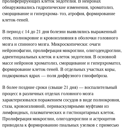
пролиферирующих клеток эндотелия. В нейронах
обнаруживались гидропические изменения, хроматолиз,
сморщивание и гиперхрома- тоз, атрофия, формирование
клеток-теней.
В период с 14 до 21 дня болезни выявлялись выраженный
отек, полнокровие и кровоизлияния в оболочки головного
мозга и спинного мозга. Микроскопически: очаги
нейронофагии, пролиферация микроглии, олигодендроглии,
адвентициальных клеток и клеток эндотелия. В основной
массе нейронов хроматолиз, сморщивание и гиперхроматоз,
формирование клеток-теней. В отдельных участках коры,
подкорковых ядрах — поля диффузного глиофиброза.
В более поздние сроки (свыше 21 дня) — воспалительный
процесс в различных отделах головного мозга
характеризовался поражением сосудов в виде полнокровия,
стаза, кровоизлияний, периваскулярными муфтами из
лимфоидных, плазматических и гистиоцитарных клеток.
Пролиферация микроглии, олигоденроглии и астроцитов
приводила к формированию пиальных узелков с примесью