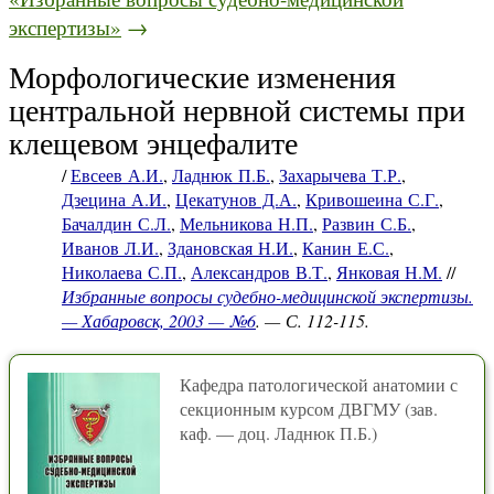
экспертизы»
→
Морфологические изменения
центральной нервной системы при
клещевом энцефалите
/
Евсеев А.И.
,
Ладнюк П.Б.
,
Захарычева Т.Р.
,
Дзецина А.И.
,
Цекатунов Д.А.
,
Кривошеина С.Г.
,
Бачалдин С.Л.
,
Мельникова Н.П.
,
Развин С.Б.
,
Иванов Л.И.
,
Здановская Н.И.
,
Канин Е.С.
,
Николаева С.П.
,
Александров В.Т.
,
Янковая Н.М.
//
Избранные вопросы судебно-медицинской экспертизы.
— Хабаровск, 2003 — №6
. — С. 112-115.
Кафедра патологической анатомии с
секционным курсом ДВГМУ (зав.
каф. — доц. Ладнюк П.Б.)