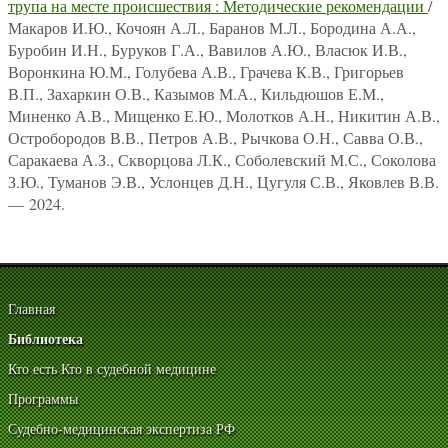
трупа на месте происшествия : Методические рекомендации
/
Макаров И.Ю., Кочоян А.Л., Баранов М.Л., Бородина А.А.,
Буробин И.Н., Буруков Г.А., Вавилов А.Ю., Власюк И.В.,
Воронкина Ю.М., Голубева А.В., Грачева К.В., Григорьев
В.П., Захаркин О.В., Казымов М.А., Кильдюшов Е.М.,
Миненко А.В., Мищенко Е.Ю., Молотков А.Н., Никитин А.В.,
Остробородов В.В., Петров А.В., Рычкова О.Н., Савва О.В.,
Саракаева А.З., Скворцова Л.К., Соболевский М.С., Соколова
З.Ю., Туманов Э.В., Услонцев Д.Н., Цугуля С.В., Яковлев В.В.
— 2024.
Главная
Библиотека
Кто есть Кто в судебной медицине
Программы
Судебно-медицинская экспертиза РФ