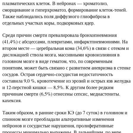
плазматических клеток. В нейронах — хроматолиз,
сморщивание и гиперхроматоз, формирование клеток-теней.
Также наблюдались поля диффузного глиофиброза в
отдельных участках коры, подкорковых ядер.
Среди причин смерти превалировала бронхопневмония
(41,4%) с абсцессами, плевритами, инфарктпневмониями. На
втором месте — церебральная кома (34,6%) в связи с отеком и
дислокацией ствола мозга, массивными кровоизлияния в
головном мозге в виде гематом, что, по современным
понятиям, может быть связано с развитием аневризма в стенке
сосудов. Острая сердечно-сосудистая недостаточность
составила 9,0 %, кровотечение из эрозий и острых язв желудка
и 12-перстной кишки — 8,5%. К другим более редким
причинам смерти (6,5%) отнесены сепсис, медиастениты.
кахексия.
Таким образом, в ранние сроки КЭ (до 7 суток) в головном и
спинном мозге преобладали альтеративные изменения
нейронов и сосудистые нарушения, пролиферативные
процессы минимально выражены. В дальнейшем, по мере