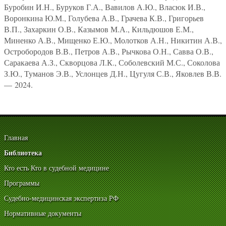
Буробин И.Н., Буруков Г.А., Вавилов А.Ю., Власюк И.В.,
Воронкина Ю.М., Голубева А.В., Грачева К.В., Григорьев
В.П., Захаркин О.В., Казымов М.А., Кильдюшов Е.М.,
Миненко А.В., Мищенко Е.Ю., Молотков А.Н., Никитин А.В.,
Остробородов В.В., Петров А.В., Рычкова О.Н., Савва О.В.,
Саракаева А.З., Скворцова Л.К., Соболевский М.С., Соколова
З.Ю., Туманов Э.В., Услонцев Д.Н., Цугуля С.В., Яковлев В.В.
— 2024.
Главная
Библиотека
Кто есть Кто в судебной медицине
Программы
Судебно-медицинская экспертиза РФ
Нормативные документы