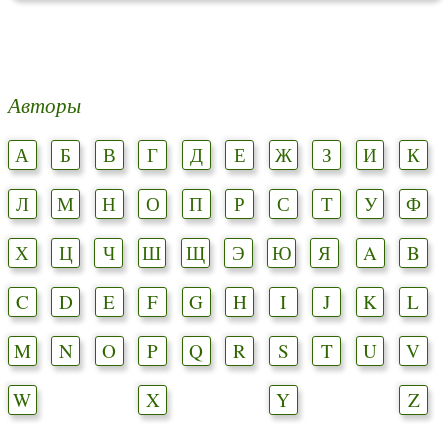
Авторы
А
Б
В
Г
Д
Е
Ж
З
И
К
Л
М
Н
О
П
Р
С
Т
У
Ф
Х
Ц
Ч
Ш
Щ
Э
Ю
Я
A
B
C
D
E
F
G
H
I
J
K
L
M
N
O
P
Q
R
S
T
U
V
W
X
Y
Z