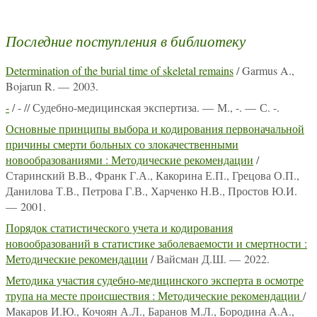
Последние поступления в библиотеку
Determination of the burial time of skeletal remains
/ Garmus A.,
Bojarun R. — 2003.
-
/ - // Судебно-медицинская экспертиза. — М., -. — С. -.
Основные принципы выбора и кодирования первоначальной
причины смерти больных со злокачественными
новообразованиями : Методические рекомендации
/
Старинский В.В., Франк Г.А., Какорина Е.П., Грецова О.П.,
Данилова Т.В., Петрова Г.В., Харченко Н.В., Простов Ю.И.
— 2001.
Порядок статистического учета и кодирования
новообразований в статистике заболеваемости и смертности :
Методические рекомендации
/ Вайсман Д.Ш. — 2022.
Методика участия судебно-медицинского эксперта в осмотре
трупа на месте происшествия : Методические рекомендации
/
Макаров И.Ю., Кочоян А.Л., Баранов М.Л., Бородина А.А.,