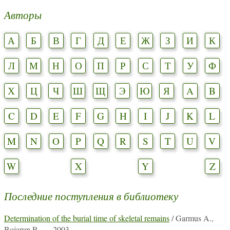
Авторы
А
Б
В
Г
Д
Е
Ж
З
И
К
Л
М
Н
О
П
Р
С
Т
У
Ф
Х
Ц
Ч
Ш
Щ
Э
Ю
Я
A
B
C
D
E
F
G
H
I
J
K
L
M
N
O
P
Q
R
S
T
U
V
W
X
Y
Z
Последние поступления в библиотеку
Determination of the burial time of skeletal remains
/ Garmus A.,
Bojarun R. — 2003.