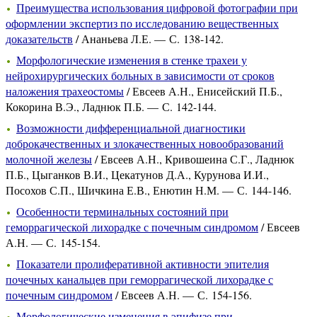
Преимущества использования цифровой фотографии при
оформлении экспертиз по исследованию вещественных
доказательств
/ Ананьева Л.Е. — С. 138-142.
Морфологические изменения в стенке трахеи у
нейрохирургических больных в зависимости от сроков
наложения трахеостомы
/ Евсеев А.Н., Енисейский П.Б.,
Кокорина В.Э., Ладнюк П.Б. — С. 142-144.
Возможности дифференциальной диагностики
доброкачественных и злокачественных новообразований
молочной железы
/ Евсеев А.Н., Кривошеина С.Г., Ладнюк
П.Б., Цыганков В.И., Цекатунов Д.А., Курунова И.И.,
Посохов С.П., Шичкина Е.В., Енютин Н.М. — С. 144-146.
Особенности терминальных состояний при
геморрагической лихорадке с почечным синдромом
/ Евсеев
А.Н. — С. 145-154.
Показатели пролиферативной активности эпителия
почечных канальцев при геморрагической лихорадке с
почечным синдромом
/ Евсеев А.Н. — С. 154-156.
Морфологические изменения в эпифизе при