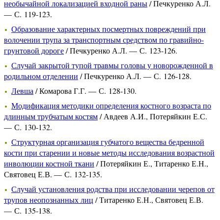
необычайной локализацией входной раны
/ Печкуренко А.Л.
— С. 119-123.
Образование характерных посмертных повреждений при
волочении трупа за транспортным средством по гравийно-
грунтовой дороге
/ Печкуренко А.Л. — С. 123-126.
Случай закрытой тупой травмы головы у новорожденной в
родильном отделении
/ Печкуренко А.Л. — С. 126-128.
Левша
/ Комарова Г.Г. — С. 128-130.
Модификация методики определения костного возраста по
длинным трубчатым костям
/ Авдеев А.И., Потеряйкин Е.С.
— С. 130-132.
Структурная организация губчатого вещества бедренной
кости при старении и новые методы исследования возрастной
инволюции костной ткани
/ Потеряйкин Е., Титаренко Е.Н.,
Святовец Е.В. — С. 132-135.
Случай установления родства при исследовании черепов от
трупов неопознанных лиц
/ Титаренко Е.Н., Святовец Е.В.
— С. 135-138.