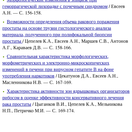
геморрагической лихорадке с почечным синдромом
/ Евсеев
А.Н. — С. 156-158.
Возможности определения объема ракового поражения
простаты на основе трузии гистологического анализа
материала, полученного при полифокальной биопсии
простаты
/ Цепелев К.А., Евсеев А.Н., Маршев С.В., Антонов
А.Г., Караваев Д.В. — С. 158-166.
Сравнительная характеристика морфологических,
морфометрических и электронно-микроскопических
изменений в печени при вирусном гепатите В на фоне
употребления наркотиков
/ Цекатунов Д.А., Евсеев А.Н.,
Масленникова Н.В. — С. 167-169.
Характеристика активности зон ядрышковых организаторов
рибосом в оценке эффективности консервативного лечения
рака простаты
/ Цыганков В.И., Цепелев К.А., Мельникова
Н.П., Петричко М.И. — С. 169-174.