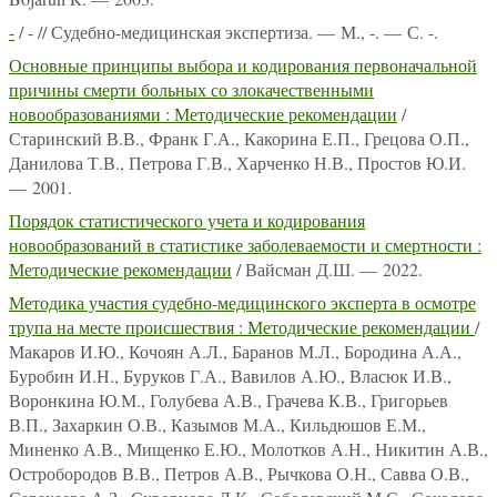
-
/ - // Судебно-медицинская экспертиза. — М., -. — С. -.
Основные принципы выбора и кодирования первоначальной
причины смерти больных со злокачественными
новообразованиями : Методические рекомендации
/
Старинский В.В., Франк Г.А., Какорина Е.П., Грецова О.П.,
Данилова Т.В., Петрова Г.В., Харченко Н.В., Простов Ю.И.
— 2001.
Порядок статистического учета и кодирования
новообразований в статистике заболеваемости и смертности :
Методические рекомендации
/ Вайсман Д.Ш. — 2022.
Методика участия судебно-медицинского эксперта в осмотре
трупа на месте происшествия : Методические рекомендации
/
Макаров И.Ю., Кочоян А.Л., Баранов М.Л., Бородина А.А.,
Буробин И.Н., Буруков Г.А., Вавилов А.Ю., Власюк И.В.,
Воронкина Ю.М., Голубева А.В., Грачева К.В., Григорьев
В.П., Захаркин О.В., Казымов М.А., Кильдюшов Е.М.,
Миненко А.В., Мищенко Е.Ю., Молотков А.Н., Никитин А.В.,
Остробородов В.В., Петров А.В., Рычкова О.Н., Савва О.В.,