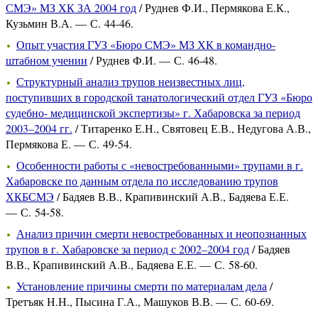
СМЭ» МЗ ХК ЗА 2004 год
/ Руднев Ф.И., Пермякова Е.К.,
Кузьмин В.А. — С. 44-46.
Опыт участия ГУЗ «Бюро СМЭ» МЗ ХК в командно-
штабном учении
/ Руднев Ф.И. — С. 46-48.
Структурный анализ трупов неизвестных лиц,
поступивших в городской танатологический отдел ГУЗ «Бюро
судебно- медицинской экспертизы» г. Хабаровска за период
2003–2004 гг.
/ Титаренко Е.Н., Святовец Е.В., Недугова А.В.,
Пермякова Е. — С. 49-54.
Особенности работы с «невостребованными» трупами в г.
Хабаровске по данным отдела по исследованию трупов
ХКБСМЭ
/ Бадяев В.В., Крапивинский А.В., Бадяева Е.Е.
— С. 54-58.
Анализ причин смерти невостребованных и неопознанных
трупов в г. Хабаровске за период с 2002–2004 год
/ Бадяев
В.В., Крапивинский А.В., Бадяева Е.Е. — С. 58-60.
Установление причины смерти по материалам дела
/
Третъяк Н.Н., Пысина Г.А., Машуков В.В. — С. 60-69.