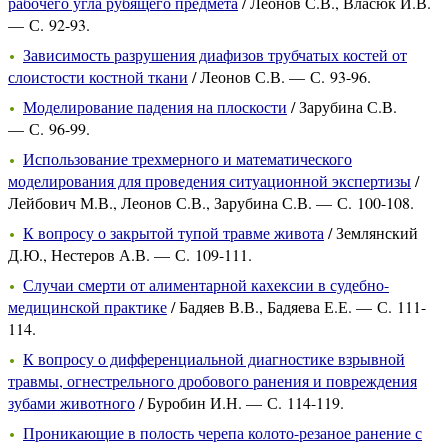
рабочего угла рубящего предмета
/ Леонов С.В., Власюк И.В.
— С. 92-93.
Зависимость разрушения диафизов трубчатых костей от
слоистости костной ткани
/ Леонов С.В. — С. 93-96.
Моделирование падения на плоскости
/ Зарубина С.В.
— С. 96-99.
Использование трехмерного и математического
моделирования для проведения ситуационной экспертизы
/
Лейбович М.В., Леонов С.В., Зарубина С.В. — С. 100-108.
К вопросу о закрытой тупой травме живота
/ Землянский
Д.Ю., Нестеров А.В. — С. 109-111.
Случаи смерти от алиментарной кахексии в судебно-
медицинской практике
/ Бадяев В.В., Бадяева Е.Е. — С. 111-
114.
К вопросу о дифференциальной диагностике взрывной
травмы, огнестрельного дробового ранения и повреждения
зубами животного
/ Буробин И.Н. — С. 114-119.
Проникающие в полость черепа колото-резаное ранение с