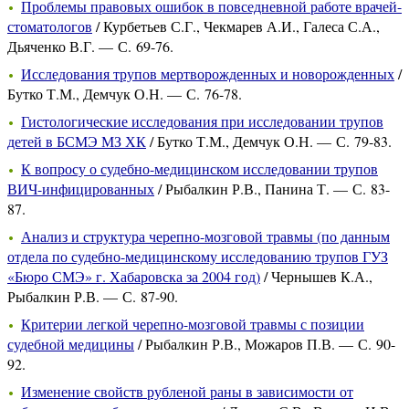
Проблемы правовых ошибок в повседневной работе врачей-
стоматологов
/ Курбетьев С.Г., Чекмарев А.И., Галеса С.А.,
Дьяченко В.Г. — С. 69-76.
Исследования трупов мертворожденных и новорожденных
/
Бутко Т.М., Демчук О.Н. — С. 76-78.
Гистологические исследования при исследовании трупов
детей в БСМЭ МЗ ХК
/ Бутко Т.М., Демчук О.Н. — С. 79-83.
К вопросу о судебно-медицинском исследовании трупов
ВИЧ-инфицированных
/ Рыбалкин Р.В., Панина Т. — С. 83-
87.
Анализ и структура черепно-мозговой травмы (по данным
отдела по судебно-медицинскому исследованию трупов ГУЗ
«Бюро СМЭ» г. Хабаровска за 2004 год)
/ Чернышев К.А.,
Рыбалкин Р.В. — С. 87-90.
Критерии легкой черепно-мозговой травмы с позиции
судебной медицины
/ Рыбалкин Р.В., Можаров П.В. — С. 90-
92.
Изменение свойств рубленой раны в зависимости от