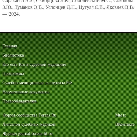
Саракаева А.З., Скворцова Л.К., Соболевский М.С., Соколова
З.Ю., Туманов Э.В., Услонцев Д.Н., Цугуля С.В., Яковлев В.В.
— 2024.
Главная
Библиотека
Кто есть Кто в судебной медицине
Программы
Судебно-медицинская экспертиза РФ
Нормативные документы
Правообладателям
Форум сообщества Forens.Ru
Мы в:
Литсалон судебных медиков
ВКонтакте
Журнал journal.forens-lit.ru