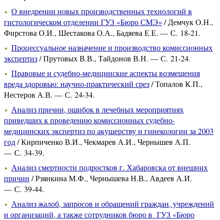
О внедрении новых производственных технологий в
гистологическом отделении ГУЗ «Бюро СМЭ»
/ Демчук О.Н.,
Фирстова О.И., Шестакова О.А., Бадяева Е.Е. — С. 18-21.
Процессуальное назначение и производство комиссионных
экспертиз
/ Прутовых В.В., Тайдонов В.Н. — С. 21-24.
Правовые и судебно-медицинские аспекты возмещения
вреда здоровью: научно-практический срез
/ Топалов К.П.,
Нестеров А.В. — С. 24-34.
Анализ причин, ошибок в лечебных мероприятиях
приведших к проведению комиссионных судебно-
медицинских экспертиз по акушерству и гинекологии за 2003
год
/ Кирпиченко В.И., Чекмарев А.И., Чернышев А.П.
— С. 34-39.
Анализ смертности подростков г. Хабаровска от внешних
причин
/ Рзянкина М.Ф., Чернышева Н.В., Авдеев А.И.
— С. 39-44.
Анализ жалоб, запросов и обращений граждан, учреждений
и организаций, а также сотрудников бюро в ГУЗ «Бюро