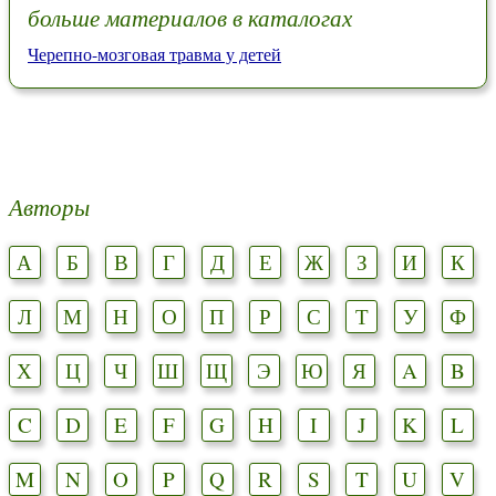
больше материалов в каталогах
Черепно-мозговая травма у детей
Авторы
А
Б
В
Г
Д
Е
Ж
З
И
К
Л
М
Н
О
П
Р
С
Т
У
Ф
Х
Ц
Ч
Ш
Щ
Э
Ю
Я
A
B
C
D
E
F
G
H
I
J
K
L
M
N
O
P
Q
R
S
T
U
V