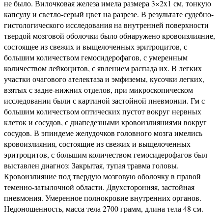
не было. Вилочковая железа имела размера 3×2x1 см, тонкую
капсулу и светло-серый цвет на разрезе. В результате судебно-
гистологического исследования на внутренней поверхности
твердой мозговой оболочки было обнаружено кровоизлияние,
состоящее из свежих и выщелоченных эритроцитов, с
большим количеством гемосидерофагов, с умеренным
количеством лейкоцитов, с явлением распада их. В легких
участки очагового ателектаза и эмфиземы, кусочки легких,
взятых с задне-нижних отделов, при микроскопическом
исследовании были с картиной застойной пневмонии. Гм с
большим количеством оптических пустот вокруг нервных
клеток и сосудов, с диапедезными кровоизлияниями вокруг
сосудов. В эпиндеме желудочков головного мозга имелись
кровоизлияния, состоящие из свежих и выщелоченных
эритроцитов, с большим количеством гемосидерофагов был
выставлен диагноз: Закрытая, тупая травма головы.
Кровоизлияние под твердую мозговую оболочку в правой
теменно-затылочной области. Двухсторонняя, застойная
пневмония. Умеренное полнокровие внутренних органов.
Недоношенность, масса тела 2700 грамм, длина тела 48 см.