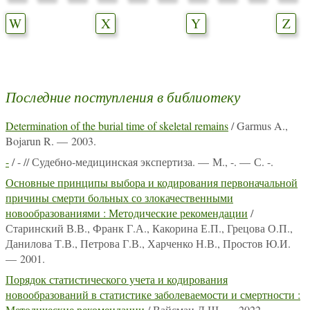
W
X
Y
Z
Последние поступления в библиотеку
Determination of the burial time of skeletal remains
/ Garmus A.,
Bojarun R. — 2003.
-
/ - // Судебно-медицинская экспертиза. — М., -. — С. -.
Основные принципы выбора и кодирования первоначальной
причины смерти больных со злокачественными
новообразованиями : Методические рекомендации
/
Старинский В.В., Франк Г.А., Какорина Е.П., Грецова О.П.,
Данилова Т.В., Петрова Г.В., Харченко Н.В., Простов Ю.И.
— 2001.
Порядок статистического учета и кодирования
новообразований в статистике заболеваемости и смертности :
Методические рекомендации
/ Вайсман Д.Ш. — 2022.