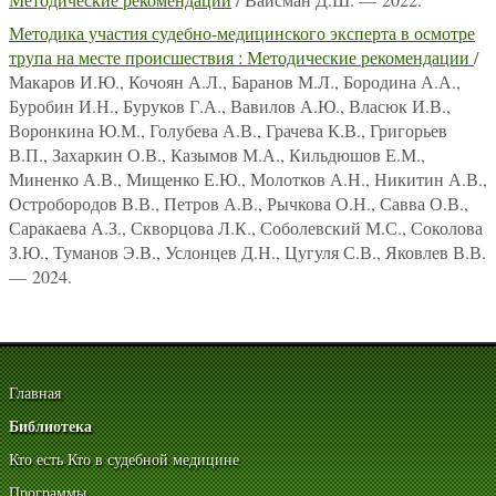
Методика участия судебно-медицинского эксперта в осмотре
трупа на месте происшествия : Методические рекомендации
/
Макаров И.Ю., Кочоян А.Л., Баранов М.Л., Бородина А.А.,
Буробин И.Н., Буруков Г.А., Вавилов А.Ю., Власюк И.В.,
Воронкина Ю.М., Голубева А.В., Грачева К.В., Григорьев
В.П., Захаркин О.В., Казымов М.А., Кильдюшов Е.М.,
Миненко А.В., Мищенко Е.Ю., Молотков А.Н., Никитин А.В.,
Остробородов В.В., Петров А.В., Рычкова О.Н., Савва О.В.,
Саракаева А.З., Скворцова Л.К., Соболевский М.С., Соколова
З.Ю., Туманов Э.В., Услонцев Д.Н., Цугуля С.В., Яковлев В.В.
— 2024.
Главная
Библиотека
Кто есть Кто в судебной медицине
Программы