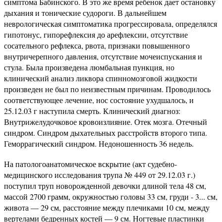
симптома Бабинского. В это же время ребенок дает остановку
дыхания и тонические судороги. В дальнейшем
неврологическая симптоматика прогрессировала, определялся
гипотонус, гипорефлексия до арефлексии, отсутствие
сосательного рефлекса, рвота, признаки повышенного
внутричерепного давления, отсутствие мочеиспускания и
стула. Была произведена люмбальная пункция, но
клинический анализ ликвора спинномозговой жидкости
произведен не был по неизвестным причинам. Проводилось
соответствующее лечение, нос состояние ухудшалось, и
25.12.03 г наступила смерть. Клинический диагноз:
Внутрижелудочковое кровоизлияние. Отек мозга. Отечный
синдром. Синдром дыхательных расстройств второго типа.
Геморрагический синдром. Недоношенность 36 недель.
На патологоанатомическое вскрытие (акт судебно-
медицинского исследования трупа № 449 от 29.12.03 г.)
поступил труп новорожденной девочки длиной тела 48 см,
массой 2700 грамм, окружностью головы 33 см, груди - 3... см,
живота — 29 см, расстояние между плечиками 10 см, между
вертелами бедренных костей — 9 см. Ногтевые пластинки