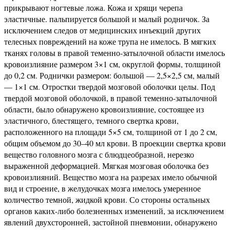
прикрывают ногтевые ложа. Кожа и хрящи черепа
эластичные. пальпируется большой и малый родничок. За
исключением следов от медицинских инъекций других
телесных повреждений на коже трупа не имелось. В мягких
тканях головы в правой теменно-затылочной области имелось
кровоизлияние размером 3×1 см, округлой формы, толщиной
до 0,2 см. Роднички размером: большой — 2,5×2,5 см, малый
— 1×1 см. Отростки твердой мозговой оболочки целы. Под
твердой мозговой оболочкой, в правой теменно-затылочной
области, было обнаружено кровоизлияние, состоящее из
эластичного, блестящего, темного свертка крови,
расположенного на площади 5×5 см, толщиной от 1 до 2 см,
общим объемом до 30–40 мл крови. В проекции свертка крови
вещество головного мозга с блюдцеобразной, нерезко
выраженной деформацией. Мягкая мозговая оболочка без
кровоизлияний. Вещество мозга на разрезах имело обычной
вид и строение, в желудочках мозга имелось умеренное
количество темной, жидкой крови. Со стороны остальных
органов каких-либо болезненных изменений, за исключением
явлений двухсторонней, застойной пневмонии, обнаружено