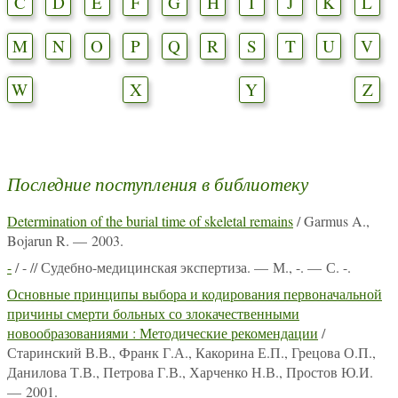
C
D
E
F
G
H
I
J
K
L
M
N
O
P
Q
R
S
T
U
V
W
X
Y
Z
Последние поступления в библиотеку
Determination of the burial time of skeletal remains
/ Garmus A.,
Bojarun R. — 2003.
-
/ - // Судебно-медицинская экспертиза. — М., -. — С. -.
Основные принципы выбора и кодирования первоначальной
причины смерти больных со злокачественными
новообразованиями : Методические рекомендации
/
Старинский В.В., Франк Г.А., Какорина Е.П., Грецова О.П.,
Данилова Т.В., Петрова Г.В., Харченко Н.В., Простов Ю.И.
— 2001.