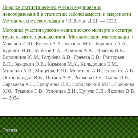
Порядок статистического учета и кодирования
новообразований в статистике заболеваемости и смертности :
Методические рекомендации
/ Вайсман Д.Ш. — 2022.
Методика участия судебно-медицинского эксперта в осмотре
трупа на месте происшествия : Методические рекомендации
/
Макаров И.Ю., Кочоян А.Л., Баранов М.Л., Бородина А.А.,
Буробин И.Н., Буруков Г.А., Вавилов А.Ю., Власюк И.В.,
Воронкина Ю.М., Голубева А.В., Грачева К.В., Григорьев
В.П., Захаркин О.В., Казымов М.А., Кильдюшов Е.М.,
Миненко А.В., Мищенко Е.Ю., Молотков А.Н., Никитин А.В.,
Остробородов В.В., Петров А.В., Рычкова О.Н., Савва О.В.,
Саракаева А.З., Скворцова Л.К., Соболевский М.С., Соколова
З.Ю., Туманов Э.В., Услонцев Д.Н., Цугуля С.В., Яковлев В.В.
— 2024.
Главная