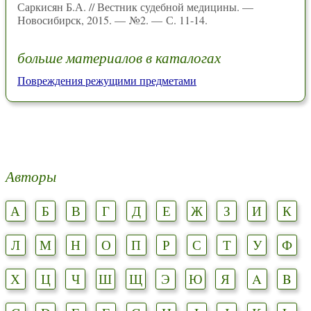
Саркисян Б.А. // Вестник судебной медицины. —
Новосибирск, 2015. — №2. — С. 11-14.
больше материалов в каталогах
Повреждения режущими предметами
Авторы
А
Б
В
Г
Д
Е
Ж
З
И
К
Л
М
Н
О
П
Р
С
Т
У
Ф
Х
Ц
Ч
Ш
Щ
Э
Ю
Я
A
B