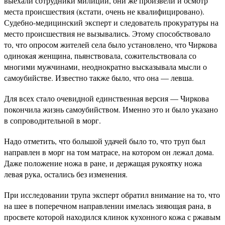
выехали сотрудники милиции, они же произвели и осмотр
места происшествия (кстати, очень не квалифицировано).
Судебно-медицинский эксперт и следователь прокуратуры на
место происшествия не вызывались. Этому способствовало
то, что опросом жителей села было установлено, что Чиркова
одинокая женщина, пьянствовала, сожительствовала со
многими мужчинами, неоднократно высказывала мысли о
самоубийстве. Известно также было, что она — левша.
Для всех стало очевидной единственная версия — Чиркова
покончила жизнь самоубийством. Именно это и было указано
в сопроводительной в морг.
Надо отметить, что большой удачей было то, что труп был
направлен в морг на том матрасе, на котором он лежал дома.
Даже положение ножа в ране, и держащая рукоятку ножа
левая рука, остались без изменения.
При исследовании трупа эксперт обратил внимание на то, что
на шее в поперечном направлении имелась зияющая рана, в
просвете которой находился клинок кухонного кожа с ржавым