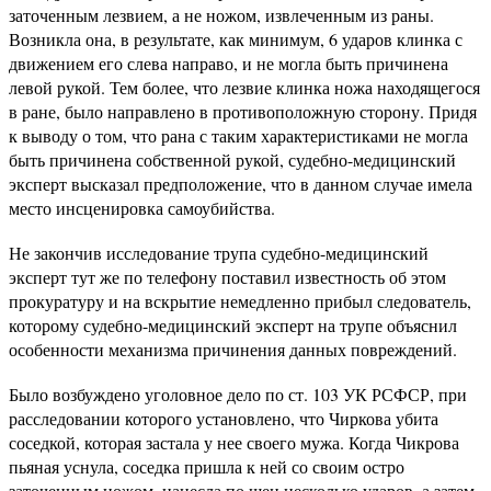
заточенным лезвием, а не ножом, извлеченным из раны.
Возникла она, в результате, как минимум, 6 ударов клинка с
движением его слева направо, и не могла быть причинена
левой рукой. Тем более, что лезвие клинка ножа находящегося
в ране, было направлено в противоположную сторону. Придя
к выводу о том, что рана с таким характеристиками не могла
быть причинена собственной рукой, судебно-медицинский
эксперт высказал предположение, что в данном случае имела
место инсценировка самоубийства.
Не закончив исследование трупа судебно-медицинский
эксперт тут же по телефону поставил известность об этом
прокуратуру и на вскрытие немедленно прибыл следователь,
которому судебно-медицинский эксперт на трупе объяснил
особенности механизма причинения данных повреждений.
Было возбуждено уголовное дело по ст. 103 УК РСФСР, при
расследовании которого установлено, что Чиркова убита
соседкой, которая застала у нее своего мужа. Когда Чикрова
пьяная уснула, соседка пришла к ней со своим остро
заточенным ножом, нанесла по шеи несколько ударов, а затем