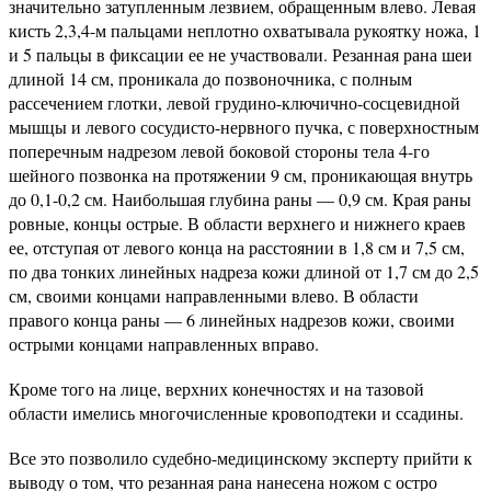
значительно затупленным лезвием, обращенным влево. Левая
кисть 2,3,4-м пальцами неплотно охватывала рукоятку ножа, 1
и 5 пальцы в фиксации ее не участвовали. Резанная рана шеи
длиной 14 см, проникала до позвоночника, с полным
рассечением глотки, левой грудино-ключично-сосцевидной
мышцы и левого сосудисто-нервного пучка, с поверхностным
поперечным надрезом левой боковой стороны тела 4-го
шейного позвонка на протяжении 9 см, проникающая внутрь
до 0,1-0,2 см. Наибольшая глубина раны — 0,9 см. Края раны
ровные, концы острые. В области верхнего и нижнего краев
ее, отступая от левого конца на расстоянии в 1,8 см и 7,5 см,
по два тонких линейных надреза кожи длиной от 1,7 см до 2,5
см, своими концами направленными влево. В области
правого конца раны — 6 линейных надрезов кожи, своими
острыми концами направленных вправо.
Кроме того на лице, верхних конечностях и на тазовой
области имелись многочисленные кровоподтеки и ссадины.
Все это позволило судебно-медицинскому эксперту прийти к
выводу о том, что резанная рана нанесена ножом с остро