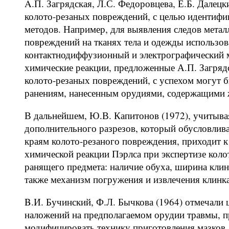
A.П. Загрядская, Л.С. Федоровцева, Е.Б. Далецк
колото-резаных повреждений, с целью идентиф
методов. Например, для выявления следов метал
повреждений на тканях тела и одежды использов
контактнодиффузионный и электрографический м
химические реакции, предложенные А.П. Загряд
колото-резаных повреждений, с успехом могут 
ранениям, нанесенным орудиями, содержащими 
В дальнейшем, Ю.В. Капитонов (1972), учитыва
дополнительного разрезов, который обусловлив
краям колото-резаного повреждения, приходит к
химической реакции Пэрлса при экспертизе коло
ранящего предмета: наличие обуха, ширина клин
также механизм погружения и извлечения клинка
B.И. Бучинский, Ф.Л. Бычкова (1964) отмечали 
наложений на предполагаемом орудии травмы, п
модифицировать технику приготовления мазков.