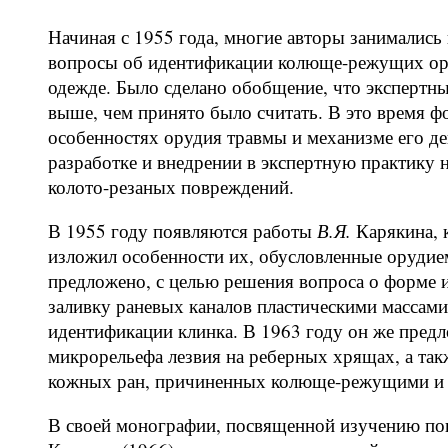
Начиная с 1955 года, многие авторы занималис
вопросы об идентификации колюще-режущих ору
одежде. Было сделано обобщение, что экспертн
выше, чем принято было считать. В это время 
особенностях орудия травмы и механизме его де
разработке и внедрении в экспертную практику
колото-резаных повреждений.
В 1955 году появляются работы
В.Я.
Карякина, 
изложил особенности их, обусловленные оруди
предложено, с целью решения вопроса о форме и
заливку раневых каналов пластическими массами
идентификации клинка. В 1963 году он же пред
микрорельефа лезвия на реберных хрящах, а так
кожных ран, причиненных колюще-режущими и
В своей монографии, посвященной изучению п