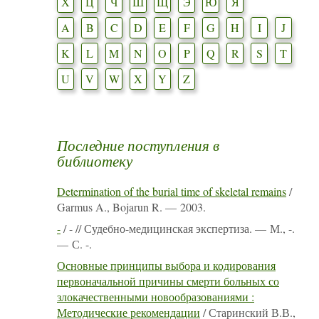
Х
Ц
Ч
Ш
Щ
Э
Ю
Я
A
B
C
D
E
F
G
H
I
J
K
L
M
N
O
P
Q
R
S
T
U
V
W
X
Y
Z
Последние поступления в
библиотеку
Determination of the burial time of skeletal remains
/
Garmus A., Bojarun R. — 2003.
-
/ - // Судебно-медицинская экспертиза. — М., -.
— С. -.
Основные принципы выбора и кодирования
первоначальной причины смерти больных со
злокачественными новообразованиями :
Методические рекомендации
/ Старинский В.В.,