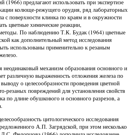
ий (1966) предлагают использовать при экспертизе
икации колюще-режущего орудия, ряд лабораторных
ла с поверхности клинка по краям и в окружности
ать цветные химические реакции,
етоды. По наблюдению Т.К. Будак (1964) цветные
ской как дополнительный метод исследования
быть использованы применительно к резаным
железо.
я неодинаковый механизм образования основного и
ает различную выраженность отложения железа по
 выводу о целесообразности проведения цветной
то-резаных повреждений для установления свойств
ка по длине обушкового и основного разрезов, а
.
целесообразность цитологического исследования
редложенного А.П. Загрядской, при этом несколько
 Л.С. Федорцова (1966) дополнила исследование