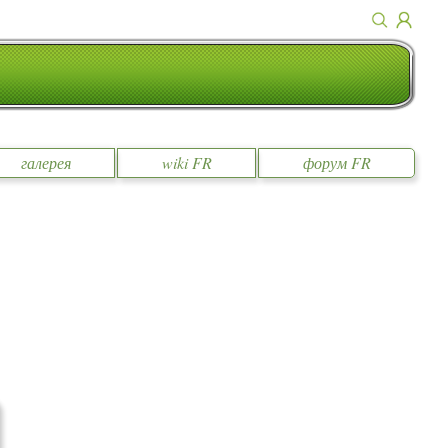
галерея
wiki FR
форум FR