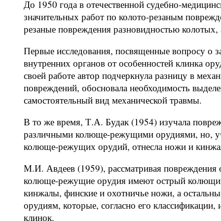
До 1950 года в отечественной судебно-медицинс
значительных работ по колото-резаным поврежд
резаные повреждения разновидностью колотых, 
Первые исследования, посвященные вопросу о з
внутренних органов от особенностей клинка ор
своей работе автор подчеркнула разницу в меха
повреждений, обосновала необходимость выделе
самостоятельный вид механической травмы.
В то же время, Т.А. Будак (1954) изучала повр
различными колюще-режущими орудиями, но, уч
колюще-режущих орудий, отнесла ножи и кинжа
М.И. Авдеев (1959), рассматривая повреждения
колюще-режущие орудия имеют острый колющий к
кинжалы, финские и охотничье ножи, а остальн
орудиям, которые, согласно его классификации,
клинок.