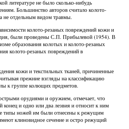
кой литературе не было сколько-нибудь
ениям. Большинство авторов считало колото-
а не отдельным видом травмы.
ависимости колото-резаных повреждений кожи и
удия, были проведены С.П. Прибылевой (1954). В
низме образования колотых и колото-резаных
ния колото-резаных повреждений в
еждения кожи и текстильных тканей, причиненные
итывая прежние взгляды на классификацию
лы к группе колющих предметов.
 острыми орудиями и оружием, отмечает, что
онец и одно или два лезвия и относит к ним
ые типы ножей им были отнесены к режущим
 имеют клиновидное сечение и остро режущий