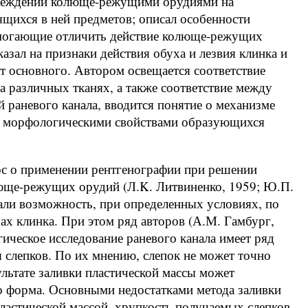
овреждений колюще-режущими орудиями на
ящихся в ней предметов; описал особенности
помогающие отличить действие колюще-режущих
азал на признаки действия обуха и лезвия клинка и
т основного. Автором освещается соответствие
 различных тканях, а также соответствие между
й раневого канала, вводится понятие о механизме
 с морфологическими свойствами образующихся
ос о применении рентгенографии при решении
юще-режущих орудий (Л.K. Литвиненко, 1959; Ю.П.
али возможность, при определенных условиях, по
ах клинка. При этом ряд авторов (А.М. Гамбург,
гическое исследование раневого канала имеет ряд
 слепков. По их мнению, слепок не может точно
ультате заливки пластической массы может
го форма. Основными недостатками метода заливки
пластической массой, хрупкость получаемых слепков