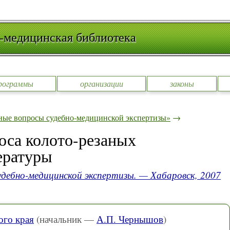
-медицинская библиотека
рограммы
организации
законы
ные вопросы судебно-медицинской экспертизы»
→
оса колото-резаных
ературы
дебно-медицинской экспертизы. — Хабаровск, 2007
го края
(начальник —
А.П. Чернышов
)