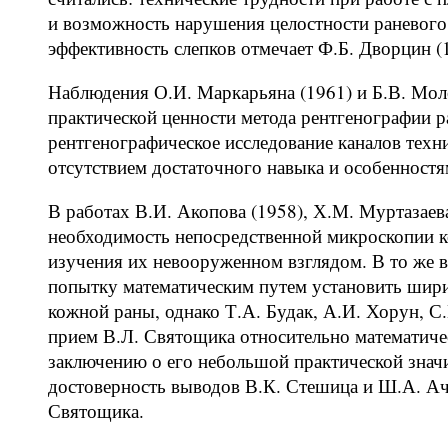
и возможность нарушения целостности раневого
эффективность слепков отмечает Ф.Б. Дворцин (
Наблюдения О.И. Маркарьяна (1961) и Б.В. Мол
практической ценности метода рентгенографии р
рентгенографическое исследование каналов техн
отсутствием достаточного навыка и особенност
В работах В.И. Акопова (1958), Х.М. Муртазаева
необходимость непосредственной микроскопии к
изучения их невооруженном взглядом. В то же в
попытку математическим путем установить шир
кожной раны, однако Т.А. Будак, А.И. Хорун, С.
прием В.Л. Святощика относительно математиче
заключению о его небольшой практической знач
достоверность выводов В.К. Стешица и Ш.А. Ач
Святощика.