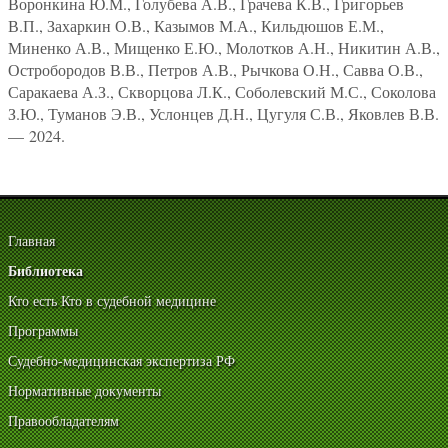
Воронкина Ю.М., Голубева А.В., Грачева К.В., Григорьев
В.П., Захаркин О.В., Казымов М.А., Кильдюшов Е.М.,
Миненко А.В., Мищенко Е.Ю., Молотков А.Н., Никитин А.В.,
Остробородов В.В., Петров А.В., Рычкова О.Н., Савва О.В.,
Саракаева А.З., Скворцова Л.К., Соболевский М.С., Соколова
З.Ю., Туманов Э.В., Услонцев Д.Н., Цугуля С.В., Яковлев В.В.
— 2024.
Главная
Библиотека
Кто есть Кто в судебной медицине
Программы
Судебно-медицинская экспертиза РФ
Нормативные документы
Правообладателям