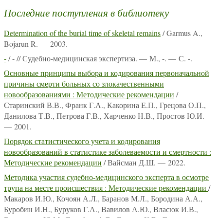
Последние поступления в библиотеку
Determination of the burial time of skeletal remains
/ Garmus A.,
Bojarun R. — 2003.
-
/ - // Судебно-медицинская экспертиза. — М., -. — С. -.
Основные принципы выбора и кодирования первоначальной
причины смерти больных со злокачественными
новообразованиями : Методические рекомендации
/
Старинский В.В., Франк Г.А., Какорина Е.П., Грецова О.П.,
Данилова Т.В., Петрова Г.В., Харченко Н.В., Простов Ю.И.
— 2001.
Порядок статистического учета и кодирования
новообразований в статистике заболеваемости и смертности :
Методические рекомендации
/ Вайсман Д.Ш. — 2022.
Методика участия судебно-медицинского эксперта в осмотре
трупа на месте происшествия : Методические рекомендации
/
Макаров И.Ю., Кочоян А.Л., Баранов М.Л., Бородина А.А.,
Буробин И.Н., Буруков Г.А., Вавилов А.Ю., Власюк И.В.,