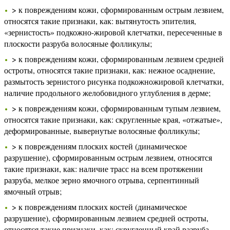
> к повреждениям кожи, сформированным острым лезвием,
относятся такие признаки, как: вытянутость эпителия,
«зернистость» подкожно-жировой клетчатки, пересеченные в
плоскости разруба волосяные фолликулы;
> к повреждениям кожи, сформированным лезвием средней
остроты, относятся такие признаки, как: нежное осаднение,
размытость зернистого рисунка подкожножировой клетчатки,
наличие продольного желобовидного углубления в дерме;
> к повреждениям кожи, сформированным тупым лезвием,
относятся такие признаки, как: скругленные края, «отжатые»,
деформированные, вывернутые волосяные фолликулы;
> к повреждениям плоских костей (динамическое
разрушение), сформированным острым лезвием, относятся
такие признаки, как: наличие трасс на всем протяжении
разруба, мелкое зерно ямочного отрыва, серпентинный
ямочный отрыв;
> к повреждениям плоских костей (динамическое
разрушение), сформированным лезвием средней остроты,
относятся такие признаки, как: скругленный край разруба,