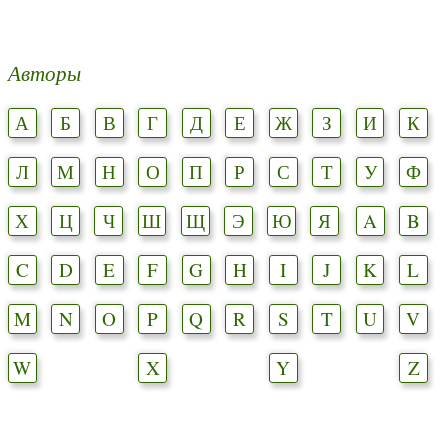
Авторы
А
Б
В
Г
Д
Е
Ж
З
И
К
Л
М
Н
О
П
Р
С
Т
У
Ф
Х
Ц
Ч
Ш
Щ
Э
Ю
Я
A
B
C
D
E
F
G
H
I
J
K
L
M
N
O
P
Q
R
S
T
U
V
W
X
Y
Z