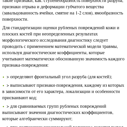
такие признаки, как: ступенеобразность поверхности разруба,
признаки отрыва и деформации губчатого вещества
(завальцованность ячейки, смятие на 1-2 слоя), ямообразность
поверхности.
Для стандартизации оценки рубленых повреждений кожи и
плоских костей при неопределенных результатах
морфологического исследования диагностику следует
проводить с применением математической модели травмы,
используя диагностические коэффициенты, которые
учитывают математически обоснованную значимость каждого
признака-повреждения:
> определяют фронтальный угол разруба (для костей);
> выписывают признаки-повреждения, каждому из которых
в зависимости от его характера, локализации и особенности
присваивают код;
> для сравниваемых групп рубленых повреждений
выписывают значения диагностических коэффициентов,
которые алгебраически суммируют;
> при достижении максимальной величины делается вывод