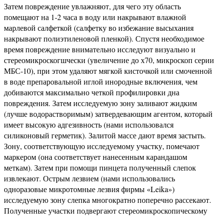
Затем повреждение увлажняют, для чего эту область
помещают на 1-2 часа в воду или накрывают влажной
марлевой салфеткой (салфетку во избежание высыхания
накрывают полиэтиленовой пленкой). Спустя необходимое
время повреждение внимательно исследуют визуально и
стереомикроскогшчески (увеличение до х70, микроскоп серии
МБС-10), при этом удаляют мягкой кисточкой или смоченной
в воде препаровальной иглой инородные включения, чем
добиваются максимально четкой профилировки дна
повреждения. Затем исследуемую зону заливают жидким
(лучше водорастворимым) затвердевающим агентом, который
имеет высокую адгезивность (нами использовался
силиконовый герметик). Залитой массе дают время застыть.
Зону, соответствующую исследуемому участку, помечают
маркером (она соответствует нанесенным карандашом
меткам). Затем при помощи пинцета полученный слепок
извлекают. Острым лезвием (нами использовались
одноразовые микротомные лезвия фирмы «Leika»)
исследуемую зону слепка многократно поперечно рассекают.
Полученные участки подвергают стереомикроскопическому