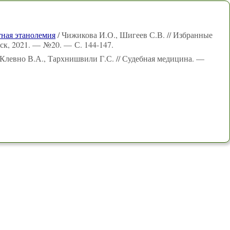
ная этанолемия
/ Чижикова И.О., Шигеев С.В. // Избранные
к, 2021. — №20. — С. 144-147.
 Клевно В.А., Тархнишвили Г.С. // Судебная медицина. —