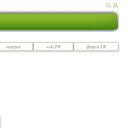
галерея
wiki FR
форум FR