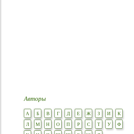
Авторы
А
Б
В
Г
Д
Е
Ж
З
И
К
Л
М
Н
О
П
Р
С
Т
У
Ф