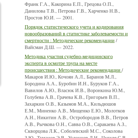
Франк Г.А., Какорина Е.П., Грецова О.П.,
Данилова Т.В., Петрова Г.В., Харченко Н.В.,
Простов Ю.И. — 2001.
Порядок статистического учета и кодирования
новообразований в статистике заболеваемости и
смертности : Методические рекомендации
/
Вайсман Д.Ш. — 2022.
Методика участия судебно-медицинского
эксперта в осмотре трупа на месте
происшествия : Методические рекомендации
/
Макаров И.Ю., Кочоян А.Л., Баранов М.Л.,
Бородина А.А., Буробин И.Н., Буруков Г.А.,
Вавилов А.Ю., Власюк И.В., Воронкина Ю.М.,
Голубева А.В., Грачева К.В., Григорьев В.П.,
Захаркин О.В., Казымов М.А., Кильдюшов
Е.М., Миненко А.В., Мищенко Е.Ю., Молотков
А.Н., Никитин А.В., Остробородов В.В., Петров
А.В., Рычкова О.Н., Савва О.В., Саракаева А.З.,
Скворцова Л.К., Соболевский М.С., Соколова
З.Ю., Туманов Э.В., Услонцев Д.Н., Цугуля С.В.,