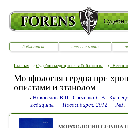
Судебно
библиотека
кто есть кто
п
Главная
→
Судебно-медицинская библиотека
→
«Вестни
Морфология сердца при хро
опиатами и этанолом
/
Новоселов В.П.
,
Савченко С.В.
,
Кузнецо
медицины. — Новосибирск, 2012 — №1
.
МОРФОЛОГИЯ СЕРДЦА 