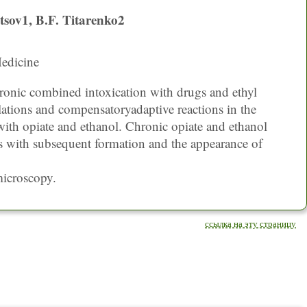
tsov1, B.F. Titarenko2
edicine
ronic combined intoxication with drugs and ethyl
lations and compensatoryadaptive reactions in the
ith opiate and ethanol. Chronic opiate and ethanol
s with subsequent formation and the appearance of
microscopy.
ссылка на эту страницу