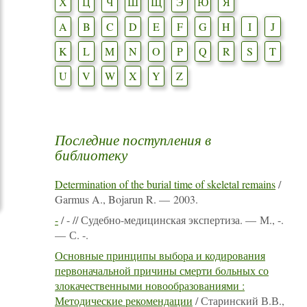
Х
Ц
Ч
Ш
Щ
Э
Ю
Я
A
B
C
D
E
F
G
H
I
J
K
L
M
N
O
P
Q
R
S
T
U
V
W
X
Y
Z
Последние поступления в
библиотеку
Determination of the burial time of skeletal remains
/
Garmus A., Bojarun R. — 2003.
-
/ - // Судебно-медицинская экспертиза. — М., -.
— С. -.
Основные принципы выбора и кодирования
первоначальной причины смерти больных со
злокачественными новообразованиями :
Методические рекомендации
/ Старинский В.В.,