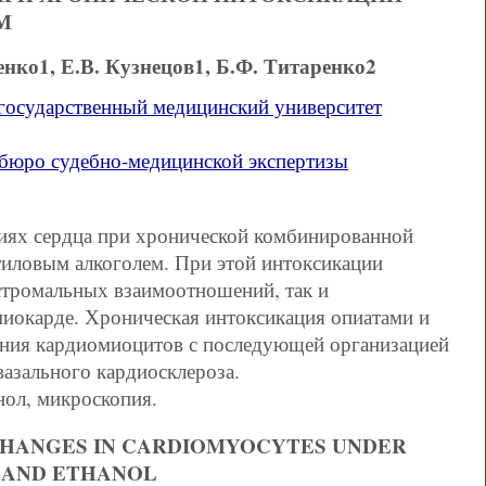
М
енко1, Е.В. Кузнецов1, Б.Ф. Титаренко2
государственный медицинский университет
 бюро судебно-медицинской экспертизы
иях сердца при хронической комбинированной
тиловым алкоголем. При этой интоксикации
стромальных взаимоотношений, так и
иокарде. Хроническая интоксикация опиатами и
ения кардиомиоцитов с последующей организацией
вазального кардиосклероза.
нол, микроскопия.
CHANGES IN CARDIOMYOCYTES UNDER
E AND ETHANOL