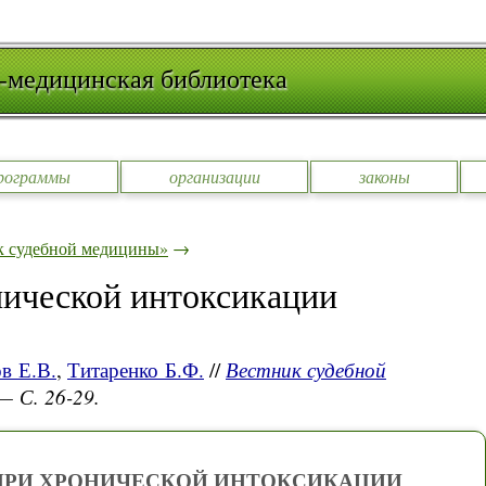
-медицинская библиотека
рограммы
организации
законы
к судебной медицины»
→
нической интоксикации
в Е.В.
,
Титаренко Б.Ф.
//
Вестник судебной
 — С. 26-29.
ПРИ ХРОНИЧЕСКОЙ ИНТОКСИКАЦИИ