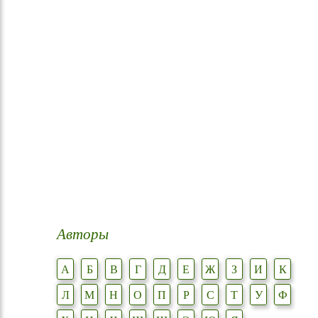
Авторы
А
Б
В
Г
Д
Е
Ж
З
И
К
Л
М
Н
О
П
Р
С
Т
У
Ф