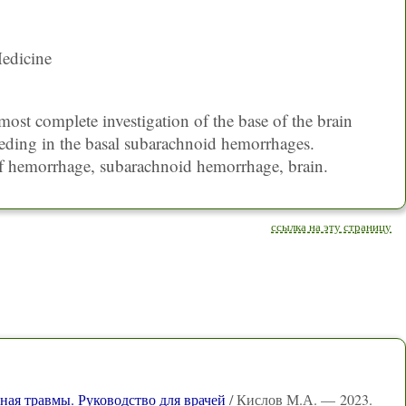
edicine
most complete investigation of the base of the brain
leeding in the basal subarachnoid hemorrhages.
of hemorrhage, subarachnoid hemorrhage, brain.
ссылка на эту страницу
ная травмы. Руководство для врачей
/ Кислов М.А. — 2023.