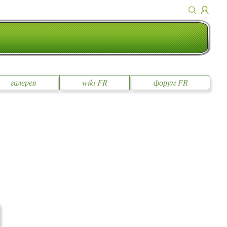
галерея
wiki FR
форум FR