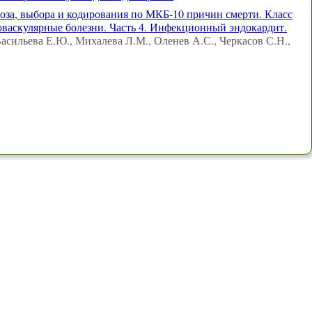
за, выбора и кодирования по МКБ-10 причин смерти. Класс
оваскулярные болезни. Часть 4. Инфекционный эндокардит.
Васильева Е.Ю., Михалева Л.М., Оленев А.С., Черкасов С.Н.,