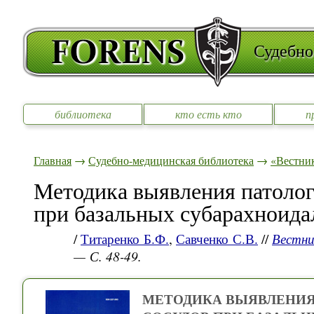
Судебно
библиотека
кто есть кто
п
Главная
→
Судебно-медицинская библиотека
→
«Вестни
Методика выявления патоло
при базальных субарахноид
/
Титаренко Б.Ф.
,
Савченко С.В.
//
Вестни
— С. 48-49.
МЕТОДИКА ВЫЯВЛЕНИЯ