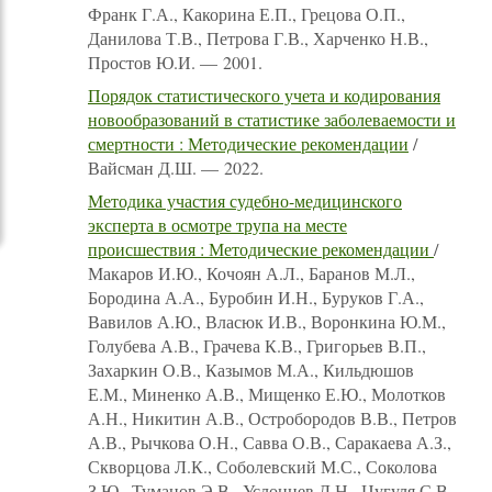
Франк Г.А., Какорина Е.П., Грецова О.П.,
Данилова Т.В., Петрова Г.В., Харченко Н.В.,
Простов Ю.И. — 2001.
Порядок статистического учета и кодирования
новообразований в статистике заболеваемости и
смертности : Методические рекомендации
/
Вайсман Д.Ш. — 2022.
Методика участия судебно-медицинского
эксперта в осмотре трупа на месте
происшествия : Методические рекомендации
/
Макаров И.Ю., Кочоян А.Л., Баранов М.Л.,
Бородина А.А., Буробин И.Н., Буруков Г.А.,
Вавилов А.Ю., Власюк И.В., Воронкина Ю.М.,
Голубева А.В., Грачева К.В., Григорьев В.П.,
Захаркин О.В., Казымов М.А., Кильдюшов
Е.М., Миненко А.В., Мищенко Е.Ю., Молотков
А.Н., Никитин А.В., Остробородов В.В., Петров
А.В., Рычкова О.Н., Савва О.В., Саракаева А.З.,
Скворцова Л.К., Соболевский М.С., Соколова
З.Ю., Туманов Э.В., Услонцев Д.Н., Цугуля С.В.,