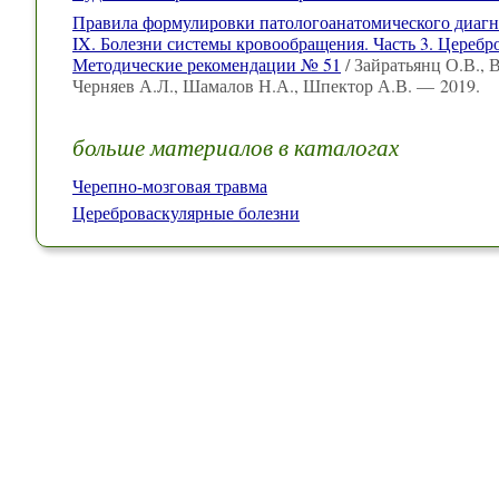
Правила формулировки патологоанатомического диагно
IX. Болезни системы кровообращения. Часть 3. Церебр
Методические рекомендации № 51
/ Зайратьянц О.В., 
Черняев А.Л., Шамалов Н.А., Шпектор А.В. — 2019.
больше материалов в каталогах
Черепно-мозговая травма
Цереброваскулярные болезни