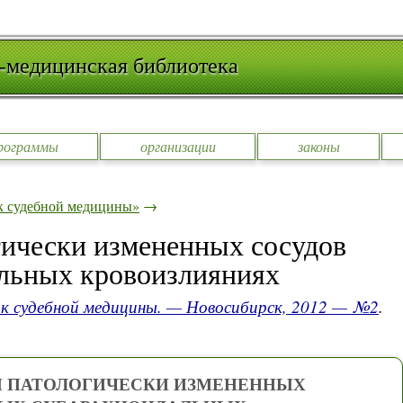
-медицинская библиотека
рограммы
организации
законы
к судебной медицины»
→
гически измененных сосудов
альных кровоизлияниях
к судебной медицины. — Новосибирск, 2012 — №2
.
 ПАТОЛОГИЧЕСКИ ИЗМЕНЕННЫХ