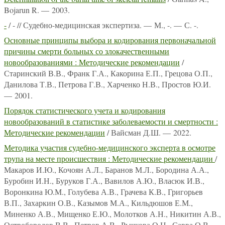
Bojarun R. — 2003.
-
/ - // Судебно-медицинская экспертиза. — М., -. — С. -.
Основные принципы выбора и кодирования первоначальной
причины смерти больных со злокачественными
новообразованиями : Методические рекомендации
/
Старинский В.В., Франк Г.А., Какорина Е.П., Грецова О.П.,
Данилова Т.В., Петрова Г.В., Харченко Н.В., Простов Ю.И.
— 2001.
Порядок статистического учета и кодирования
новообразований в статистике заболеваемости и смертности :
Методические рекомендации
/ Вайсман Д.Ш. — 2022.
Методика участия судебно-медицинского эксперта в осмотре
трупа на месте происшествия : Методические рекомендации
/
Макаров И.Ю., Кочоян А.Л., Баранов М.Л., Бородина А.А.,
Буробин И.Н., Буруков Г.А., Вавилов А.Ю., Власюк И.В.,
Воронкина Ю.М., Голубева А.В., Грачева К.В., Григорьев
В.П., Захаркин О.В., Казымов М.А., Кильдюшов Е.М.,
Миненко А.В., Мищенко Е.Ю., Молотков А.Н., Никитин А.В.,
Остробородов В.В., Петров А.В., Рычкова О.Н., Савва О.В.,