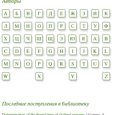
Авторы
А
Б
В
Г
Д
Е
Ж
З
И
К
Л
М
Н
О
П
Р
С
Т
У
Ф
Х
Ц
Ч
Ш
Щ
Э
Ю
Я
A
B
C
D
E
F
G
H
I
J
K
L
M
N
O
P
Q
R
S
T
U
V
W
X
Y
Z
Последние поступления в библиотеку
Determination of the burial time of skeletal remains
/ Garmus A.,