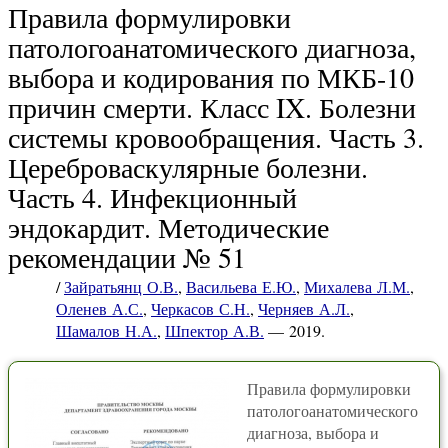
Правила формулировки
патологоанатомического диагноза,
выбора и кодирования по МКБ-10
причин смерти. Класс IX. Болезни
системы кровообращения. Часть 3.
Цереброваскулярные болезни.
Часть 4. Инфекционный
эндокардит. Методические
рекомендации № 51
/
Зайратьянц О.В.
,
Васильева Е.Ю.
,
Михалева Л.М.
,
Оленев А.С.
,
Черкасов С.Н.
,
Черняев А.Л.
,
Шамалов Н.А.
,
Шпектор А.В.
— 2019.
Правила формулировки
патологоанатомического
диагноза, выбора и