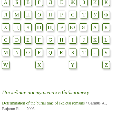
А
Б
В
Г
Д
Е
Ж
З
И
К
Л
М
Н
О
П
Р
С
Т
У
Ф
Х
Ц
Ч
Ш
Щ
Э
Ю
Я
A
B
C
D
E
F
G
H
I
J
K
L
M
N
O
P
Q
R
S
T
U
V
W
X
Y
Z
Последние поступления в библиотеку
Determination of the burial time of skeletal remains
/ Garmus A.,
Bojarun R. — 2003.