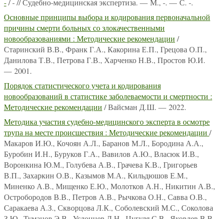
-
/ - // Судебно-медицинская экспертиза. — М., -. — С. -.
Основные принципы выбора и кодирования первоначальной
причины смерти больных со злокачественными
новообразованиями : Методические рекомендации
/
Старинский В.В., Франк Г.А., Какорина Е.П., Грецова О.П.,
Данилова Т.В., Петрова Г.В., Харченко Н.В., Простов Ю.И.
— 2001.
Порядок статистического учета и кодирования
новообразований в статистике заболеваемости и смертности :
Методические рекомендации
/ Вайсман Д.Ш. — 2022.
Методика участия судебно-медицинского эксперта в осмотре
трупа на месте происшествия : Методические рекомендации
/
Макаров И.Ю., Кочоян А.Л., Баранов М.Л., Бородина А.А.,
Буробин И.Н., Буруков Г.А., Вавилов А.Ю., Власюк И.В.,
Воронкина Ю.М., Голубева А.В., Грачева К.В., Григорьев
В.П., Захаркин О.В., Казымов М.А., Кильдюшов Е.М.,
Миненко А.В., Мищенко Е.Ю., Молотков А.Н., Никитин А.В.,
Остробородов В.В., Петров А.В., Рычкова О.Н., Савва О.В.,
Саракаева А.З., Скворцова Л.К., Соболевский М.С., Соколова
З.Ю., Туманов Э.В., Услонцев Д.Н., Цугуля С.В., Яковлев В.В.