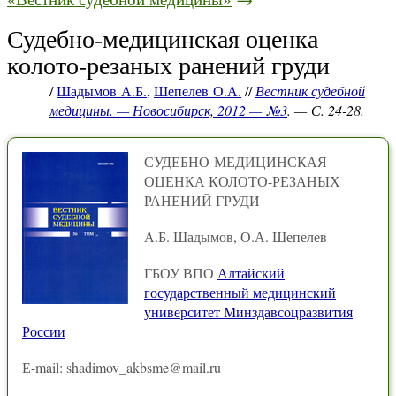
Судебно-медицинская оценка
колото-резаных ранений груди
/
Шадымов А.Б.
,
Шепелев О.А.
//
Вестник судебной
медицины. — Новосибирск, 2012 — №3
. — С. 24-28.
СУДЕБНО-МЕДИЦИНСКАЯ
ОЦЕНКА КОЛОТО-РЕЗАНЫХ
РАНЕНИЙ ГРУДИ
А.Б. Шадымов, О.А. Шепелев
ГБОУ ВПО
Алтайский
государственный медицинский
университет Минздавсоцразвития
России
Е-mail: shadimov_akbsme@mail.ru