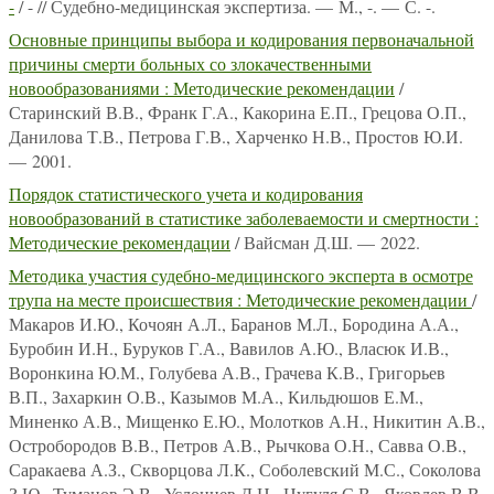
-
/ - // Судебно-медицинская экспертиза. — М., -. — С. -.
Основные принципы выбора и кодирования первоначальной
причины смерти больных со злокачественными
новообразованиями : Методические рекомендации
/
Старинский В.В., Франк Г.А., Какорина Е.П., Грецова О.П.,
Данилова Т.В., Петрова Г.В., Харченко Н.В., Простов Ю.И.
— 2001.
Порядок статистического учета и кодирования
новообразований в статистике заболеваемости и смертности :
Методические рекомендации
/ Вайсман Д.Ш. — 2022.
Методика участия судебно-медицинского эксперта в осмотре
трупа на месте происшествия : Методические рекомендации
/
Макаров И.Ю., Кочоян А.Л., Баранов М.Л., Бородина А.А.,
Буробин И.Н., Буруков Г.А., Вавилов А.Ю., Власюк И.В.,
Воронкина Ю.М., Голубева А.В., Грачева К.В., Григорьев
В.П., Захаркин О.В., Казымов М.А., Кильдюшов Е.М.,
Миненко А.В., Мищенко Е.Ю., Молотков А.Н., Никитин А.В.,
Остробородов В.В., Петров А.В., Рычкова О.Н., Савва О.В.,
Саракаева А.З., Скворцова Л.К., Соболевский М.С., Соколова
З.Ю., Туманов Э.В., Услонцев Д.Н., Цугуля С.В., Яковлев В.В.