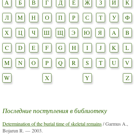
А
Б
В
Г
Д
Е
Ж
З
И
К
Л
М
Н
О
П
Р
С
Т
У
Ф
Х
Ц
Ч
Ш
Щ
Э
Ю
Я
A
B
C
D
E
F
G
H
I
J
K
L
M
N
O
P
Q
R
S
T
U
V
W
X
Y
Z
Последние поступления в библиотеку
Determination of the burial time of skeletal remains
/ Garmus A.,
Bojarun R. — 2003.