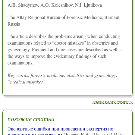
A.B. Shadymov, A.O. Kolesnikov, N.I. Ljutikova
The Altay Regional Bureau of Forensic Medicine, Barnaul,
Russia
The article describes the problems arising when conducting
examinations related to “doctor mistakes” in obstetrics and
gynecology. Frequent and rare cases are described as well as
the ways to improve the evidentiary findings of such
examinations.
Key words: forensic medicine, obstetrics and gynecology,
“medical mistakes”.
ссылка на эту страницу
похожие статьи
Экспертные ошибки при проведении экспертиз по
медицинским документам
/ Бадяев В.В., Шульга И.П. //