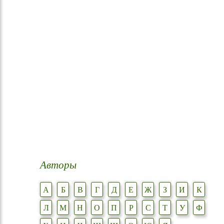
Авторы
А
Б
В
Г
Д
Е
Ж
З
И
К
Л
М
Н
О
П
Р
С
Т
У
Ф