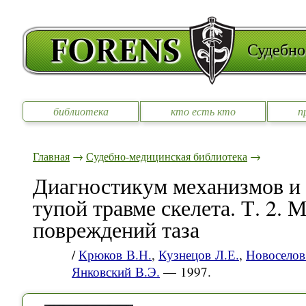
Судебно
библиотека
кто есть кто
п
Главная
→
Судебно-медицинская библиотека
→
Диагностикум механизмов и
тупой травме скелета. Т. 2.
повреждений таза
/
Крюков В.Н.
,
Кузнецов Л.Е.
,
Новоселов
Янковский В.Э.
— 1997.