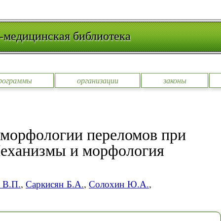
-медицинская библиотека
рограммы
организации
законы
 морфологии переломов при
 Механизмы и морфология
 В.П.
,
Саркисян Б.А.
,
Солохин Ю.А.
,