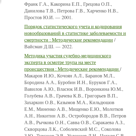
Франк Г.А., Какорина Е.П., Грецова О.П.,
Данилова Т.В., Петрова Г.В., Харченко Н.В.,
Простов Ю.И. — 2001.
Порядок статистического учета и кодирования
новообразований в статистике заболеваемости и
смертности : Методические рекомендации
/
Вайсман Д.Ш. — 2022.
Методика участия судебно-медицинского
эксперта в осмотре трупа на месте
происшествия : Методические рекомендации
/
Макаров И.Ю., Кочоян А.Л., Баранов М.Л.,
Бородина А.А., Буробин И.Н., Буруков Г.А.,
Вавилов А.Ю., Власюк И.В., Воронкина Ю.М.,
Голубева А.В., Грачева К.В., Григорьев В.П.,
Захаркин О.В., Казымов М.А., Кильдюшов
Е.М., Миненко А.В., Мищенко Е.Ю., Молотков
А.Н., Никитин А.В., Остробородов В.В., Петров
А.В., Рычкова О.Н., Савва О.В., Саракаева А.З.,
Скворцова Л.К., Соболевский М.С., Соколова
З.Ю., Туманов Э.В., Услонцев Д.Н., Цугуля С.В.,