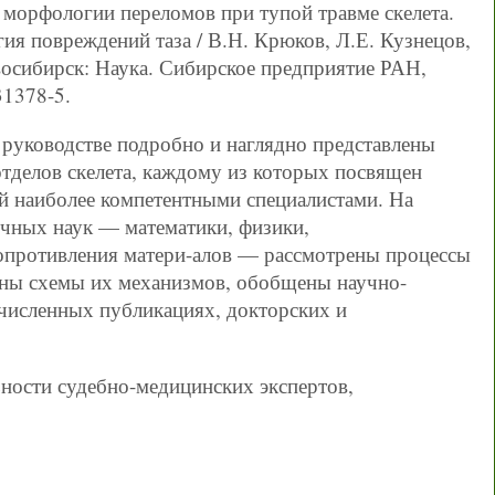
морфологии переломов при тупой травме скелета.
ия повреждений таза / В.Н. Крюков, Л.Е. Кузнецов,
осибирск: Наука. Сибирское предприятие РАН,
31378-5.
руководстве подробно и наглядно представлены
тделов скелета, каждому из которых посвящен
й наиболее компетентными специалистами. На
очных наук — математики, физики,
сопротивления матери-алов — рассмотрены процессы
аны схемы их механизмов, обобщены научно-
численных публикациях, докторских и
ьности судебно-медицинских экспертов,