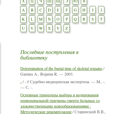
Х
Ц
Ч
Ш
Щ
Э
Ю
Я
A
B
C
D
E
F
G
H
I
J
K
L
M
N
O
P
Q
R
S
T
U
V
W
X
Y
Z
Последние поступления в
библиотеку
Determination of the burial time of skeletal remains
/
Garmus A., Bojarun R. — 2003.
-
/ - // Судебно-медицинская экспертиза. — М., -.
— С. -.
Основные принципы выбора и кодирования
первоначальной причины смерти больных со
злокачественными новообразованиями :
Методические рекомендации
/ Старинский В.В.,