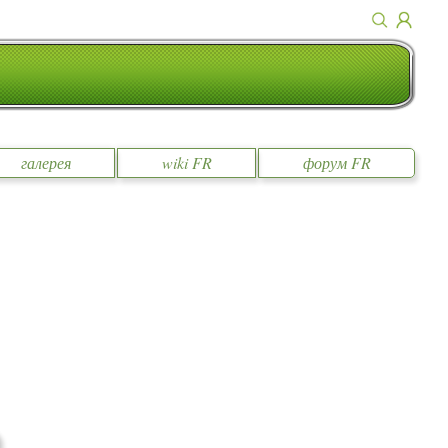
галерея
wiki FR
форум FR