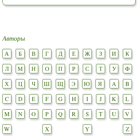
Авторы
А
Б
В
Г
Д
Е
Ж
З
И
К
Л
М
Н
О
П
Р
С
Т
У
Ф
Х
Ц
Ч
Ш
Щ
Э
Ю
Я
A
B
C
D
E
F
G
H
I
J
K
L
M
N
O
P
Q
R
S
T
U
V
W
X
Y
Z