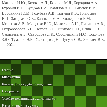
Макаров И.Ю., Кочоян А.Л., Баранов М.Л., Бородина А.А.,
Буробин И.Н., Буруков Г.А., Вавилов А.Ю., Власюк И.В.,
Воронкина Ю.М., Голубева А.В., Грачева К.В., Григорьев
В.П., Захаркин О.В., Казымов М.А., Кильдюшов Е.М.,
Миненко А.В., Мищенко Е.Ю., Молотков А.Н., Никитин А.В.,
Остробородов В.В., Петров А.В., Рычкова О.Н., Савва О.В.,
Саракаева А.З., Скворцова Л.К., Соболевский М.С., Соколова
З.Ю., Туманов Э.В., Услонцев Д.Н., Цугуля С.В., Яковлев В.В.
— 2024.
Главная
Библиотека
Кто есть Кто в судебной медицине
Программы
Судебно-медицинская экспертиза РФ
Нормативные документы