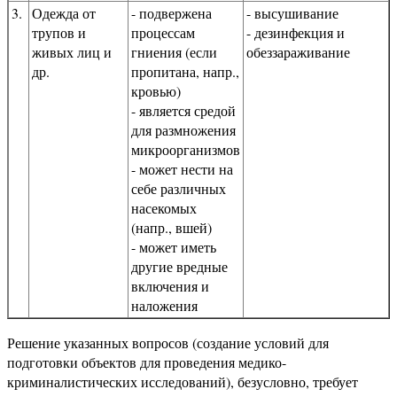
3.
Одежда от
- подвержена
- высушивание
трупов и
процессам
- дезинфекция и
живых лиц и
гниения (если
обеззараживание
др.
пропитана, напр.,
кровью)
- является средой
для размножения
микроорганизмов
- может нести на
себе различных
насекомых
(напр., вшей)
- может иметь
другие вредные
включения и
наложения
Решение указанных вопросов (создание условий для
подготовки объектов для проведения медико-
криминалистических исследований), безусловно, требует