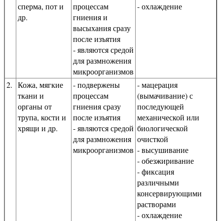
сперма, пот и
процессам
- охлаждение
др.
гниения и
высыхания сразу
после изъятия
- являются средой
для размножения
микроорганизмов
2.
Кожа, мягкие
- подвержены
- мацерация
ткани и
процессам
(вымачивание) с
органы от
гниения сразу
последующей
трупа, кости и
после изъятия
механической или
хрящи и др.
- являются средой
биологической
для размножения
очисткой
микроорганизмов
- высушивание
- обезжиривание
- фиксация
различными
консервирующими
растворами
- охлаждение