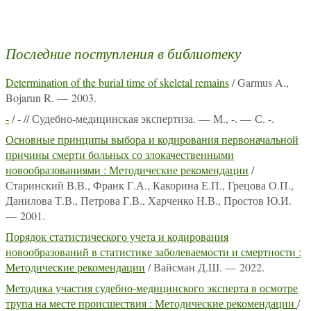
Последние поступления в библиотеку
Determination of the burial time of skeletal remains
/ Garmus A.,
Bojarun R. — 2003.
-
/ - // Судебно-медицинская экспертиза. — М., -. — С. -.
Основные принципы выбора и кодирования первоначальной
причины смерти больных со злокачественными
новообразованиями : Методические рекомендации
/
Старинский В.В., Франк Г.А., Какорина Е.П., Грецова О.П.,
Данилова Т.В., Петрова Г.В., Харченко Н.В., Простов Ю.И.
— 2001.
Порядок статистического учета и кодирования
новообразований в статистике заболеваемости и смертности :
Методические рекомендации
/ Вайсман Д.Ш. — 2022.
Методика участия судебно-медицинского эксперта в осмотре
трупа на месте происшествия : Методические рекомендации
/