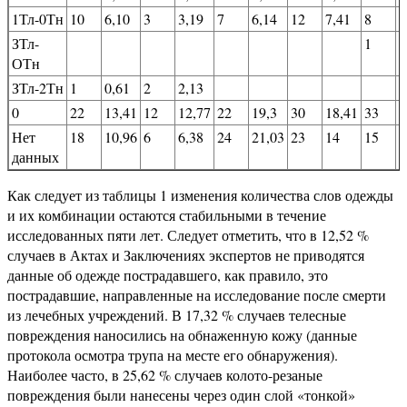
1Тл-0Тн
10
6,10
3
3,19
7
6,14
12
7,41
8
5
ЗТл-
1
0
ОТн
ЗТл-2Тн
1
0,61
2
2,13
0
22
13,41
12
12,77
22
19,3
30
18,41
33
2
Нет
18
10,96
6
6,38
24
21,03
23
14
15
9
данных
Как следует из таблицы 1 изменения количества слов одежды
и их комбинации остаются стабильными в течение
исследованных пяти лет. Следует отметить, что в 12,52 %
случаев в Актах и Заключениях экспертов не приводятся
данные об одежде пострадавшего, как правило, это
пострадавшие, направленные на исследование после смерти
из лечебных учреждений. В 17,32 % случаев телесные
повреждения наносились на обнаженную кожу (данные
протокола осмотра трупа на месте его обнаружения).
Наиболее часто, в 25,62 % случаев колото-резаные
повреждения были нанесены через один слой «тонкой»