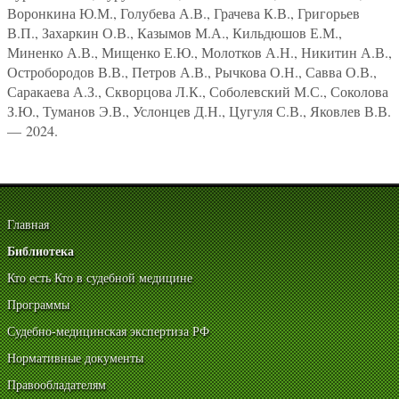
Воронкина Ю.М., Голубева А.В., Грачева К.В., Григорьев
В.П., Захаркин О.В., Казымов М.А., Кильдюшов Е.М.,
Миненко А.В., Мищенко Е.Ю., Молотков А.Н., Никитин А.В.,
Остробородов В.В., Петров А.В., Рычкова О.Н., Савва О.В.,
Саракаева А.З., Скворцова Л.К., Соболевский М.С., Соколова
З.Ю., Туманов Э.В., Услонцев Д.Н., Цугуля С.В., Яковлев В.В.
— 2024.
Главная
Библиотека
Кто есть Кто в судебной медицине
Программы
Судебно-медицинская экспертиза РФ
Нормативные документы
Правообладателям