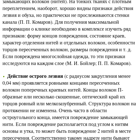
замыкающих волокон (нитей). На тонких тканях с плотным
переплетением, наоборот, хорошо видны признаки действия
лезвия и обуха, но практически не прослеживаются стенки
канала (П. П. Комаров). Для получения максимальной
информации о клинке необходимо в комплексе изучить ряд
признаков: форму концов повреждения, состояние краев,
характер отделения нитей и отдельных волокон, особенности
торцов пересеченных волокон, размеры повреждения и т. д.
Если повреждена многослойная одежда, то эти признаки
исследуются на каждом слое (М. И. Бойлер; П. П. Комаров).
Действие острого лезвия
(с радиусом закругления менее
0,04 мм) проявляется ровными концами пересеченных
волокон поперечных краевых нитей. Концы волокон П-
образные или несколько скошенные, оптический край их
торцов ровный или мелкозазубренный. Структура волокон на
протяжении не изменена. Очень часто в области
остроугольного конца, имеется повреждение замыкающей
нити. Если повреждение располагается под углом к нитям
основы и утка, то может быть повреждение 2 нитей в месте
пересечения. Соответственно такому надрезу нити бывают