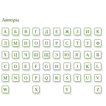
Авторы
А
Б
В
Г
Д
Е
Ж
З
И
К
Л
М
Н
О
П
Р
С
Т
У
Ф
Х
Ц
Ч
Ш
Щ
Э
Ю
Я
A
B
C
D
E
F
G
H
I
J
K
L
M
N
O
P
Q
R
S
T
U
V
W
X
Y
Z