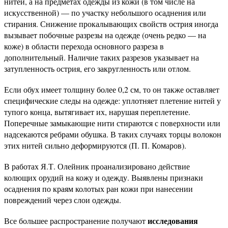
нитей, а на предметах одежды из кожи (в том числе на
искусственной) — по участку небольшого осаднения или
стирания. Снижение прокалывающих свойств острия иногда
вызывает побочные разрезы на одежде (очень редко — на
коже) в области перехода основного разреза в
дополнительный. Наличие таких разрезов указывает на
затупленность острия, его закругленность или отлом.
Если обух имеет толщину более 0,2 см, то он также оставляет
специфические следы на одежде: уплотняет плетение нитей у
тупого конца, вытягивает их, нарушая переплетение.
Поперечные замыкающие нити стираются с поверхности или
надсекаются ребрами обушка. В таких случаях торцы волокон
этих нитей сильно деформируются (П. П. Комаров).
В работах Я.Т. Олейник проанализировано действие
колющих орудий на кожу и одежду. Выявлены признаки
осаднения по краям колотых ран кожи при нанесении
повреждений через слои одежды.
исследования
Все большее распространение получают