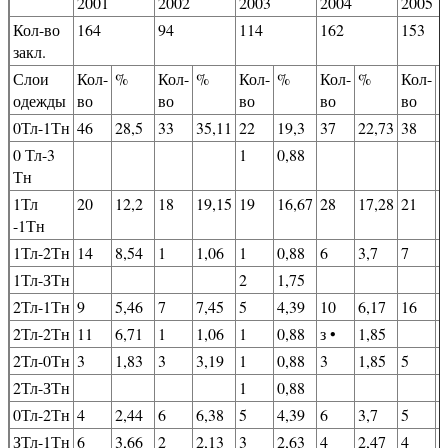
2001
2002
2003
2004
2005
Кол-во
164
94
114
162
153
закл.
Слои
Кол-
%
Кол-
%
Кол-
%
Кол-
%
Кол-
одежды
во
во
во
во
во
0Тл-1Тн
46
28,5
33
35,11
22
19,3
37
22,73
38
2
0 Тл-3
1
0,88
Тн
1Тл
20
12,2
18
19,15
19
16,67
28
17,28
21
1
-1Тн
1Тл-2Тн
14
8,54
1
1,06
1
0,88
6
3,7
7
4
1Тл-ЗТн
2
1,75
2Тл-1Тн
9
5,46
7
7,45
5
4,39
10
6,17
16
1
2Тл-2Тн
11
6,71
1
1,06
1
0,88
з •
1,85
2Тл-0Тн
3
1,83
3
3,19
1
0,88
3
1,85
5
3
2Тл-ЗТн
1
0,88
0Тл-2Тн
4
2,44
6
6,38
5
4,39
6
3,7
5
3
ЗТл-1Тн
6
3,66
2
2,13
3
2,63
4
2,47
4
2