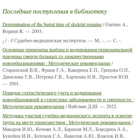
Последние поступления в библиотеку
Determination of the burial time of skeletal remains
/ Garmus A.,
Bojarun R. — 2003.
-
/ - // Судебно-медицинская экспертиза. — М., -. — С. -.
Основные принципы выбора и кодирования первоначальной
причины смерти больных со злокачественными
новообразованиями : Методические рекомендации
/
Старинский В.В., Франк Г.А., Какорина Е.П., Грецова О.П.,
Данилова Т.В., Петрова Г.В., Харченко Н.В., Простов Ю.И.
— 2001.
Порядок статистического учета и кодирования
новообразований в статистике заболеваемости и смертности :
Методические рекомендации
/ Вайсман Д.Ш. — 2022.
Методика участия судебно-медицинского эксперта в осмотре
трупа на месте происшествия : Методические рекомендации
/
Макаров И.Ю., Кочоян А.Л., Баранов М.Л., Бородина А.А.,
Буробин И.Н., Буруков Г.А., Вавилов А.Ю., Власюк И.В.,