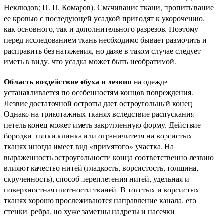
Неклюдов; П. П. Комаров). Смачивание ткани, пропитывание
ее кровью с последующей усадкой приводят к укорочению,
как основного, так и дополнительного разрезов. Поэтому
перед исследованием ткань необходимо бывает размочить и
расправить без натяжения, но даже в таком случае следует
иметь в виду, что усадка может быть необратимой.
Область воздействие обуха и лезвия
на одежде
устанавливается по особенностям концов повреждения.
Лезвие достаточной остроты дает остроугольный конец.
Однако на трикотажных тканях вследствие распускания
петель конец может иметь закругленную форму. Действие
бородки, пятки клинка или ограничителя на ворсистых
тканях иногда имеет вид «примятого» участка. На
выраженность остроугольности конца соответственно лезвию
влияют качество нитей (гладкость, ворсистость, толщина,
скрученность), способ переплетения нитей, удельная и
поверхностная плотности тканей. В толстых и ворсистых
тканях хорошо прослеживаются направление канала, его
стенки, ребра, но хуже заметны надрезы и насечки