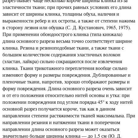
разрез бывает чаще несколько короче ширины клинка из-за
эластичности ткани; при прочих равных условиях его длина
зависит от ширины клинка, толщины обуха, наличия и
выраженности ребер и их остроты, а также от степени нажима
в сторону лезвия или обушка (С. Д. Кустанович, 1965, 1975).
При применении обоюдоострого клинка (типа кинжала)
длина основного разреза весьма точно соответствует ширине
клинка. Резина и резиноподобные ткани, а также ткани с
большим количеством содержания эластичных волокон
(эластан, лайкра) сильно сокращаются после извлечения
клинка. Ткани трикотажного переплетения вообще сильно
изменяют форму и размеры повреждения. Дублированные и
пленочные ткани, напротив, хорошо отображают размеры и
форму повреждения. Длина основного разреза очень зависит
и от его положения относительно нитей основы и утка: при
положении повреждения под углом порядка 45° к ходу нитей
основной разрез получается короче, так как в данном
направлении степени растяжимости тканей максимальна. При
направлении резания и натяжении ткани в поперечном
направлении длина основного разреза может оказаться
значительно больше ширины клинка — до 1,5 см (Ю. Д.