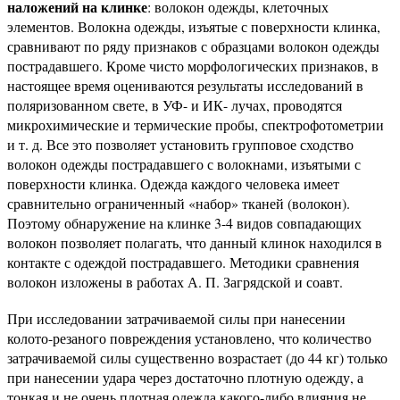
наложений на клинке
: волокон одежды, клеточных
элементов. Волокна одежды, изъятые с поверхности клинка,
сравнивают по ряду признаков с образцами волокон одежды
пострадавшего. Кроме чисто морфологических признаков, в
настоящее время оцениваются результаты исследований в
поляризованном свете, в УФ- и ИК- лучах, проводятся
микрохимические и термические пробы, спектрофотометрии
и т. д. Все это позволяет установить групповое сходство
волокон одежды пострадавшего с волокнами, изъятыми с
поверхности клинка. Одежда каждого человека имеет
сравнительно ограниченный «набор» тканей (волокон).
Поэтому обнаружение на клинке 3-4 видов совпадающих
волокон позволяет полагать, что данный клинок находился в
контакте с одеждой пострадавшего. Методики сравнения
волокон изложены в работах А. П. Загрядской и соавт.
При исследовании затрачиваемой силы при нанесении
колото-резаного повреждения установлено, что количество
затрачиваемой силы существенно возрастает (до 44 кг) только
при нанесении удара через достаточно плотную одежду, а
тонкая и не очень плотная одежда какого-либо влияния не