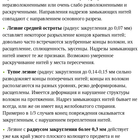
неразволокненными или очень слабо разволокненными и
раскрученными. Направления надрезов замыкающих нитей
совпадают с направлением основного разреза.
Лезвие средней остроты
(радиус закругления до 0,07 мм)
оставляет некоторое разрыхление концов краевых нитей;
довольно часто встречаются зазубренные концы волокон, их
расщепление, сплющенность, заусенцы. Надрезы замыкающих
нитей имеют те же признаки. Возможно умеренное
раскручивание нитей у места пересечения.
Тупое лезвие
(радиус закругления до 0,14-0,15 мм сильно
разводокняет концы поперечных нитей; концы их волокон
располагаются на разных уровнях, резко деформированы,
расщеплены. Имеется деформация и нарушение структуры
волокон на протяжении. Надрез замыкающих нитей бывает не
всегда, или же он имеет вид желобоватого стирания.
Примерно в 1/3 случаев конец повреждения оказывается
закругленным, с нарушением переплетения нитей.
радиусом закругления более 0,3 мм
Лезвие с
действует
уже как край узкого плоского колющего предмета и не