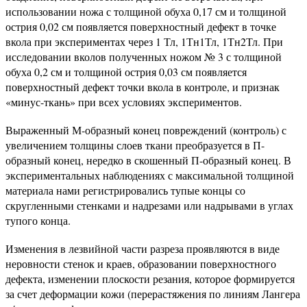
использовании ножа с толщиной обуха 0,17 см и толщиной
острия 0,02 см появляется поверхностный дефект в точке
вкола при экспериментах через 1 Тл, 1Тн1Тл, 1Тн2Тл. При
исследовании вколов полученных ножом № 3 с толщиной
обуха 0,2 см и толщиной острия 0,03 см появляется
поверхностный дефект точки вкола в контроле, и признак
«минус-ткань» при всех условиях экспериментов.
Выраженный М-образный конец повреждений (контроль) с
увеличением толщины слоев ткани преобразуется в П-
образный конец, нередко в скошенный П-образный конец. В
экспериментальных наблюдениях с максимальной толщиной
материала нами регистрировались тупые концы со
скругленными стенками и надрезами или надрывами в углах
тупого конца.
Изменения в лезвийной части разреза проявляются в виде
неровности стенок и краев, образовании поверхностного
дефекта, изменении плоскости резания, которое формируется
за счет деформации кожи (перерастяжения по линиям Лангера