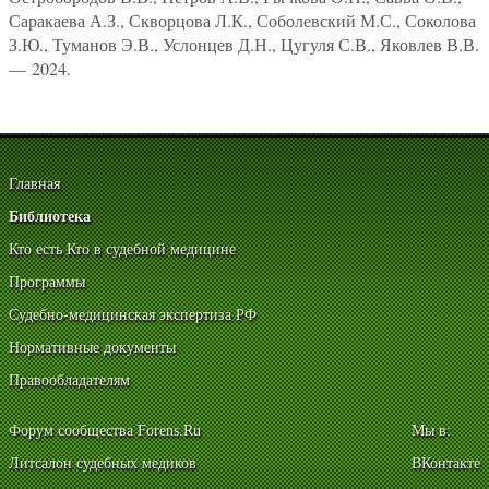
Саракаева А.З., Скворцова Л.К., Соболевский М.С., Соколова
З.Ю., Туманов Э.В., Услонцев Д.Н., Цугуля С.В., Яковлев В.В.
— 2024.
Главная
Библиотека
Кто есть Кто в судебной медицине
Программы
Судебно-медицинская экспертиза РФ
Нормативные документы
Правообладателям
Форум сообщества Forens.Ru
Мы в:
Литсалон судебных медиков
ВКонтакте