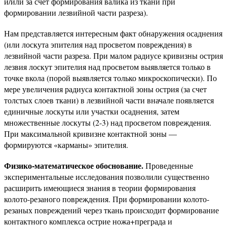
и/или за счет формирования валика из ткани при
формировании лезвийной части разреза).
Нам представляется интересным факт обнаружения осаднения
(или лоскута эпителия над просветом повреждения) в
лезвийной части разреза. При малом радиусе кривизны острия
лезвия лоскут эпителия над просветом выявляется только в
точке вкола (порой выявляется только микроскопически). По
мере увеличения радиуса контактной зоны острия (за счет
толстых слоев ткани) в лезвийной части вначале появляется
единичные лоскуты или участки осаднения, затем
множественные лоскуты (2-3) над просветом повреждения.
При максимальной кривизне контактной зоны —
формируются «карманы» эпителия.
Физико-математическое обоснование.
Проведенные
экспериментальные исследования позволили существенно
расширить имеющиеся знания в теории формирования
колото-резаного повреждения. При формировании колото-
резаных повреждений через ткань происходит формирование
контактного комплекса острие ножа+преграда и