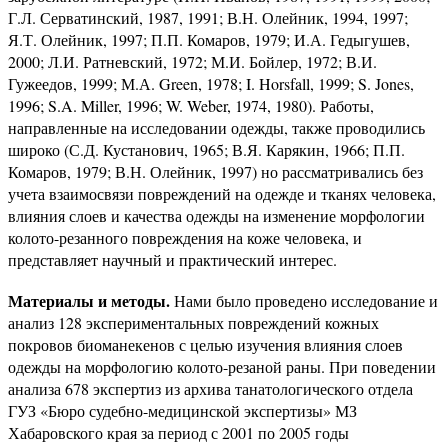
Г.Л. Серватинский, 1987, 1991; В.Н. Олейник, 1994, 1997;
Я.Т. Олейник, 1997; П.П. Комаров, 1979; И.А. Гедыгушев,
2000; Л.И. Ратневский, 1972; М.И. Бойлер, 1972; В.И.
Гужеедов, 1999; М.А. Green, 1978; I. Horsfall, 1999; S. Jones,
1996; S.A. Miller, 1996; W. Weber, 1974, 1980). Работы,
направленные на исследовании одежды, также проводились
широко (С.Д. Кустанович, 1965; В.Я. Карякин, 1966; П.П.
Комаров, 1979; В.Н. Олейник, 1997) но рассматривались без
учета взаимосвязи повреждений на одежде и тканях человека,
влияния слоев и качества одежды на изменение морфологии
колото-резанного повреждения на коже человека, и
представляет научный и практический интерес.
Материалы и методы.
Нами было проведено исследование и
анализ 128 экспериментальных повреждений кожных
покровов биоманекенов с целью изучения влияния слоев
одежды на морфологию колото-резаной раны. При поведении
анализа 678 экспертиз из архива танатологического отдела
ГУЗ «Бюро судебно-медицинской экспертизы» МЗ
Хабаровского края за период с 2001 по 2005 годы