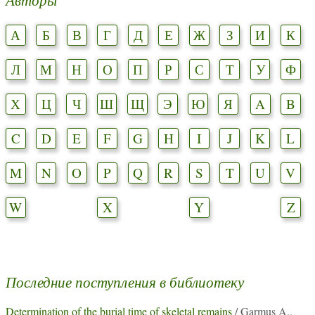
А
Б
В
Г
Д
Е
Ж
З
И
К
Л
М
Н
О
П
Р
С
Т
У
Ф
Х
Ц
Ч
Ш
Щ
Э
Ю
Я
A
B
C
D
E
F
G
H
I
J
K
L
M
N
O
P
Q
R
S
T
U
V
W
X
Y
Z
Последние поступления в библиотеку
Determination of the burial time of skeletal remains
/ Garmus A.,