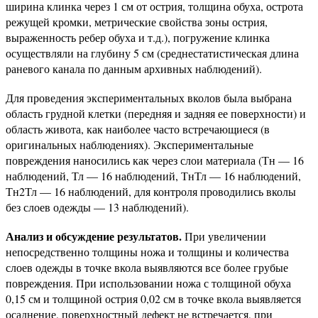
ширина клинка через 1 см от острия, толщина обуха, острота
режущей кромки, метрические свойства зоны острия,
выраженность ребер обуха и т.д.), погружение клинка
осуществляли на глубину 5 см (среднестатистическая длина
раневого канала по данным архивных наблюдений).
Для проведения экспериментальных вколов была выбрана
область грудной клетки (передняя и задняя ее поверхности) и
область живота, как наиболее часто встречающиеся (в
оригинальных наблюдениях). Экспериментальные
повреждения наносились как через слои материала (Тн — 16
наблюдений, Тл — 16 наблюдений, ТнТл — 16 наблюдений,
Тн2Тл — 16 наблюдений, для контроля проводились вколы
без слоев одежды — 13 наблюдений).
Анализ и обсуждение результатов.
При увеличении
непосредственно толщины ножа и толщины и количества
слоев одежды в точке вкола выявляются все более грубые
повреждения. При использовании ножа с толщиной обуха
0,15 см и толщиной острия 0,02 см в точке вкола выявляется
осаднение, поверхностный дефект не встречается, при