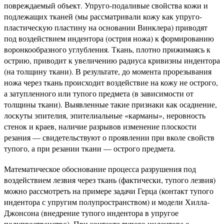
повреждаемый объект. Упруго-подаливые свойства кожи и
подлежащих тканей (мы рассматривали кожу как упруго-
пластическую пластину на основании Винклера) приводят
под воздействием индентора (острия ножа) к формированию
воронкообразного углубления. Ткань, плотно прижимаясь к
острию, приводит к увеличению радиуса кривизны индентора
(на толщину ткани). В результате, до момента прорезывания
ножа через ткань происходит воздействие на кожу не острого,
а затупленного или тупого предмета (в зависимости от
толщины ткани). Выявленные такие признаки как осаднение,
лоскуты эпителия, эпителиальные «карманы», неровность
стенок и краев, наличие разрывов изменение плоскости
резания — свидетельствуют о проявлении при вколе свойств
тупого, а при резании ткани — острого предмета.
Математическое обоснование процесса разрушения под
воздействием лезвия через ткань (фактически, тупого лезвия)
можно рассмотреть на примере задачи Герца (контакт тупого
индентора с упругим полупространством) и модели Хилла-
Джонсона (внедрение тупого индентора в упругое
полупространство). При контакте тупого индентора с