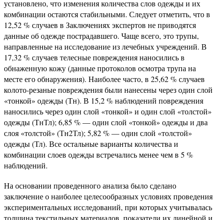
установлено, что изменения количества слов одежды и их
комбинации остаются стабильными. Следует отметить, что в
12,52 % случаев в Заключениях экспертов не приводятся
данные об одежде пострадавшего. Чаще всего, это трупы,
направленные на исследование из лечебных учреждений. В
17,32 % случаев телесные повреждения наносились в
обнаженную кожу (данные протоколов осмотра трупа на
месте его обнаружения). Наиболее часто, в 25,62 % случаев
колото-резаные повреждения были нанесены через один слой
«тонкой» одежды (Тн). В 15,2 % наблюдений повреждения
наносились через один слой «тонкой» и один слой «толстой»
одежды (ТнТл); 6,85 % — один слой «тонкой» одежды и два
слоя «толстой» (Тн2Тл); 5,82 % — один слой «толстой»
одежды (Тл). Все остальные варианты количества и
комбинации слоев одежды встречались менее чем в 5 %
наблюдений.
На основании проведенного анализа было сделано
заключение о наиболее целесообразных условиях проведения
экспериментальных исследований, при которых учитывалась
толщина текстильных материалов, показатели их линейной и