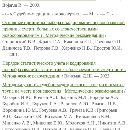
Bojarun R. — 2003.
-
/ - // Судебно-медицинская экспертиза. — М., -. — С. -.
Основные принципы выбора и кодирования первоначальной
причины смерти больных со злокачественными
новообразованиями : Методические рекомендации
/
Старинский В.В., Франк Г.А., Какорина Е.П., Грецова О.П.,
Данилова Т.В., Петрова Г.В., Харченко Н.В., Простов Ю.И.
— 2001.
Порядок статистического учета и кодирования
новообразований в статистике заболеваемости и смертности :
Методические рекомендации
/ Вайсман Д.Ш. — 2022.
Методика участия судебно-медицинского эксперта в осмотре
трупа на месте происшествия : Методические рекомендации
/
Макаров И.Ю., Кочоян А.Л., Баранов М.Л., Бородина А.А.,
Буробин И.Н., Буруков Г.А., Вавилов А.Ю., Власюк И.В.,
Воронкина Ю.М., Голубева А.В., Грачева К.В., Григорьев
В.П., Захаркин О.В., Казымов М.А., Кильдюшов Е.М.,
Миненко А.В., Мищенко Е.Ю., Молотков А.Н., Никитин А.В.,
Остробородов В.В., Петров А.В., Рычкова О.Н., Савва О.В.,