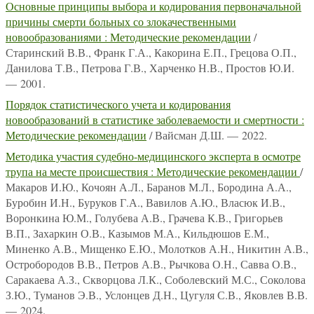
Основные принципы выбора и кодирования первоначальной
причины смерти больных со злокачественными
новообразованиями : Методические рекомендации
/
Старинский В.В., Франк Г.А., Какорина Е.П., Грецова О.П.,
Данилова Т.В., Петрова Г.В., Харченко Н.В., Простов Ю.И.
— 2001.
Порядок статистического учета и кодирования
новообразований в статистике заболеваемости и смертности :
Методические рекомендации
/ Вайсман Д.Ш. — 2022.
Методика участия судебно-медицинского эксперта в осмотре
трупа на месте происшествия : Методические рекомендации
/
Макаров И.Ю., Кочоян А.Л., Баранов М.Л., Бородина А.А.,
Буробин И.Н., Буруков Г.А., Вавилов А.Ю., Власюк И.В.,
Воронкина Ю.М., Голубева А.В., Грачева К.В., Григорьев
В.П., Захаркин О.В., Казымов М.А., Кильдюшов Е.М.,
Миненко А.В., Мищенко Е.Ю., Молотков А.Н., Никитин А.В.,
Остробородов В.В., Петров А.В., Рычкова О.Н., Савва О.В.,
Саракаева А.З., Скворцова Л.К., Соболевский М.С., Соколова
З.Ю., Туманов Э.В., Услонцев Д.Н., Цугуля С.В., Яковлев В.В.
— 2024.