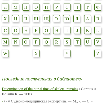
Л
М
Н
О
П
Р
С
Т
У
Ф
Х
Ц
Ч
Ш
Щ
Э
Ю
Я
A
B
C
D
E
F
G
H
I
J
K
L
M
N
O
P
Q
R
S
T
U
V
W
X
Y
Z
Последние поступления в библиотеку
Determination of the burial time of skeletal remains
/ Garmus A.,
Bojarun R. — 2003.
-
/ - // Судебно-медицинская экспертиза. — М., -. — С. -.