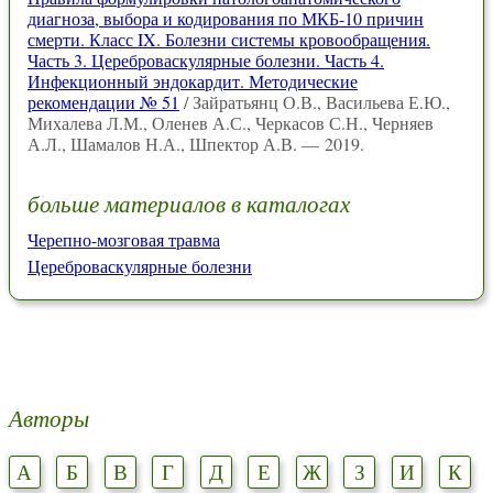
диагноза, выбора и кодирования по МКБ-10 причин
смерти. Класс IX. Болезни системы кровообращения.
Часть 3. Цереброваскулярные болезни. Часть 4.
Инфекционный эндокардит. Методические
рекомендации № 51
/ Зайратьянц О.В., Васильева Е.Ю.,
Михалева Л.М., Оленев А.С., Черкасов С.Н., Черняев
А.Л., Шамалов Н.А., Шпектор А.В. — 2019.
больше материалов в каталогах
Черепно-мозговая травма
Цереброваскулярные болезни
Авторы
А
Б
В
Г
Д
Е
Ж
З
И
К