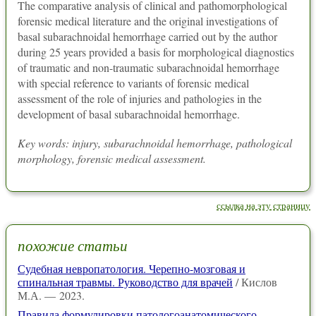
The comparative analysis of clinical and pathomorphological
forensic medical literature and the original investigations of
basal subarachnoidal hemorrhage carried out by the author
during 25 years provided a basis for morphological diagnostics
of traumatic and non-traumatic subarachnoidal hemorrhage
with special reference to variants of forensic medical
assessment of the role of injuries and pathologies in the
development of basal subarachnoidal hemorrhage.
Key words: injury, subarachnoidal hemorrhage, pathological
morphology, forensic medical assessment.
ссылка на эту страницу
похожие статьи
Судебная невропатология. Черепно-мозговая и
спинальная травмы. Руководство для врачей
/ Кислов
М.А. — 2023.
Правила формулировки патологоанатомического