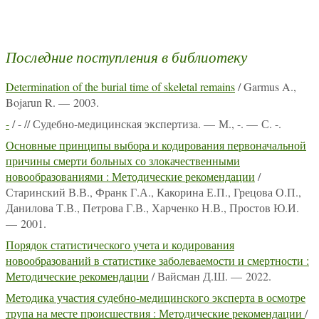
Последние поступления в библиотеку
Determination of the burial time of skeletal remains
/ Garmus A.,
Bojarun R. — 2003.
-
/ - // Судебно-медицинская экспертиза. — М., -. — С. -.
Основные принципы выбора и кодирования первоначальной
причины смерти больных со злокачественными
новообразованиями : Методические рекомендации
/
Старинский В.В., Франк Г.А., Какорина Е.П., Грецова О.П.,
Данилова Т.В., Петрова Г.В., Харченко Н.В., Простов Ю.И.
— 2001.
Порядок статистического учета и кодирования
новообразований в статистике заболеваемости и смертности :
Методические рекомендации
/ Вайсман Д.Ш. — 2022.
Методика участия судебно-медицинского эксперта в осмотре
трупа на месте происшествия : Методические рекомендации
/