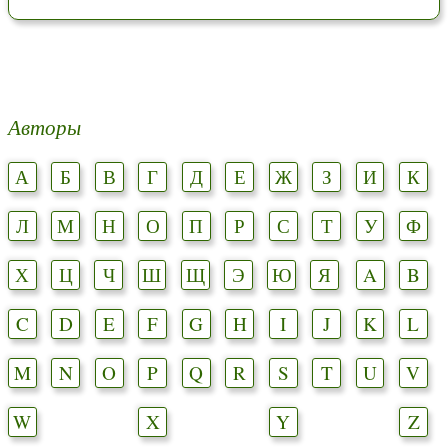
Авторы
А
Б
В
Г
Д
Е
Ж
З
И
К
Л
М
Н
О
П
Р
С
Т
У
Ф
Х
Ц
Ч
Ш
Щ
Э
Ю
Я
A
B
C
D
E
F
G
H
I
J
K
L
M
N
O
P
Q
R
S
T
U
V
W
X
Y
Z