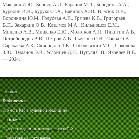
Макаров И.Ю., Кочоян А.Л., Баранов М.Л., Бородина А.А.,
Буробин И.Н., Буруков Г.А., Вавилов А.Ю., Власюк И.В.,
Воронкина Ю.М., Голубева А.В., Грачева К.В., Григорьев
В.П., Захаркин О.В., Казымов М.А., Кильдюшов Е.М.,
Миненко А.В., Мищенко Е.Ю., Молотков А.Н., Никитин А.В.,
Остробородов В.В., Петров А.В., Рычкова О.Н., Савва О.В.,
Саракаева А.З., Скворцова Л.К., Соболевский М.С., Соколова
З.Ю., Туманов Э.В., Услонцев Д.Н., Цугуля С.В., Яковлев В.В.
— 2024.
Главная
Библиотека
Кто есть Кто в судебной медицине
Программы
Судебно-медицинская экспертиза РФ
Нормативные документы