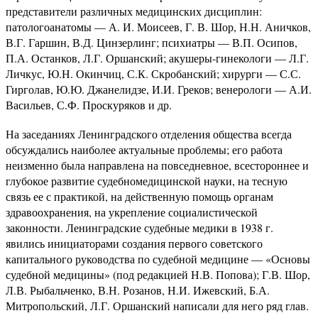
представители различных медицинских дисциплин:
патологоанатомы — А. И. Моисеев, Г. В. Шор, Н.Н. Аничков,
В.Г. Гаршин, В.Д. Цинзерлинг; психиатры — В.П. Осипов,
П.А. Останков, Л.Г. Оршанский; акушеры-гинекологи — Л.Г.
Личкус, Ю.Н. Окинчиц, С.К. Скробанский; хирурги — С.С.
Гирголав, Ю.Ю. Джанелидзе, И.И. Греков; венерологи — А.И.
Васильев, С.Ф. Проскуряков и др.
На заседаниях Ленинградского отделения общества всегда
обсуждались наиболее актуальные проблемы; его работа
неизменно была направлена на повседневное, всестороннее и
глубокое развитие судебномедицинской науки, на тесную
связь ее с практикой, на действенную помощь органам
здравоохранения, на укрепление социалистической
законности. Ленинградские судебные медики в 1938 г.
явились инициаторами создания первого советского
капитального руководства по судебной медицине — «Основы
судебной медицины» (под редакцией Н.В. Попова); Г.В. Шор,
Л.В. Рыбальченко, В.Н. Розанов, Н.И. Ижевский, Б.А.
Митропольский, Л.Г. Оршанский написали для него ряд глав.