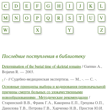
C
D
E
F
G
H
I
J
K
L
M
N
O
P
Q
R
S
T
U
V
W
X
Y
Z
Последние поступления в библиотеку
Determination of the burial time of skeletal remains
/ Garmus A.,
Bojarun R. — 2003.
-
/ - // Судебно-медицинская экспертиза. — М., -. — С. -.
Основные принципы выбора и кодирования первоначальной
причины смерти больных со злокачественными
новообразованиями : Методические рекомендации
/
Старинский В.В., Франк Г.А., Какорина Е.П., Грецова О.П.,
Данилова Т.В., Петрова Г.В., Харченко Н.В., Простов Ю.И.