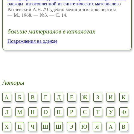
одежды, изготовленной из синтетических материалов
/
Ратневский А.Н. // Судебно-медицинская экспертиза.
— М., 1968. — №3. — С. 14.
больше материалов в каталогах
Повреждения на одежде
Авторы
А
Б
В
Г
Д
Е
Ж
З
И
К
Л
М
Н
О
П
Р
С
Т
У
Ф
Х
Ц
Ч
Ш
Щ
Э
Ю
Я
A
B