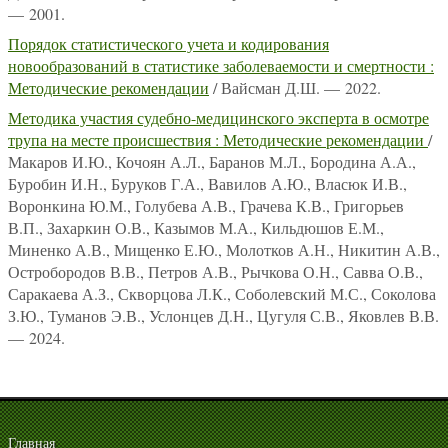
— 2001.
Порядок статистического учета и кодирования
новообразований в статистике заболеваемости и смертности :
Методические рекомендации
/ Вайсман Д.Ш. — 2022.
Методика участия судебно-медицинского эксперта в осмотре
трупа на месте происшествия : Методические рекомендации
/
Макаров И.Ю., Кочоян А.Л., Баранов М.Л., Бородина А.А.,
Буробин И.Н., Буруков Г.А., Вавилов А.Ю., Власюк И.В.,
Воронкина Ю.М., Голубева А.В., Грачева К.В., Григорьев
В.П., Захаркин О.В., Казымов М.А., Кильдюшов Е.М.,
Миненко А.В., Мищенко Е.Ю., Молотков А.Н., Никитин А.В.,
Остробородов В.В., Петров А.В., Рычкова О.Н., Савва О.В.,
Саракаева А.З., Скворцова Л.К., Соболевский М.С., Соколова
З.Ю., Туманов Э.В., Услонцев Д.Н., Цугуля С.В., Яковлев В.В.
— 2024.
Главная