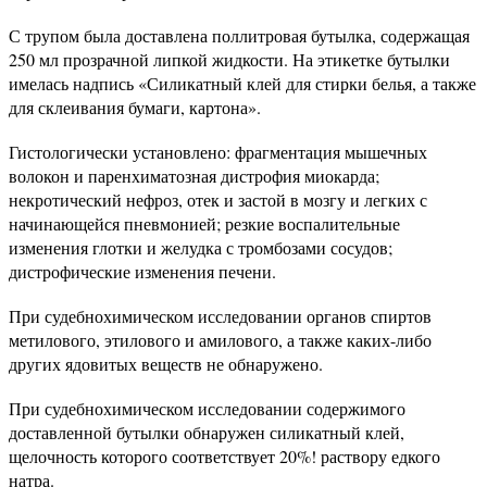
С трупом была доставлена поллитровая бутылка, содержащая
250 мл прозрачной липкой жидкости. На этикетке бутылки
имелась надпись «Силикатный клей для стирки белья, а также
для склеивания бумаги, картона».
Гистологически установлено: фрагментация мышечных
волокон и паренхиматозная дистрофия миокарда;
некротический нефроз, отек и застой в мозгу и легких с
начинающейся пневмонией; резкие воспалительные
изменения глотки и желудка с тромбозами сосудов;
дистрофические изменения печени.
При судебнохимическом исследовании органов спиртов
метилового, этилового и амилового, а также каких-либо
других ядовитых веществ не обнаружено.
При судебнохимическом исследовании содержимого
доставленной бутылки обнаружен силикатный клей,
щелочность которого соответствует 20%! раствору едкого
натра.