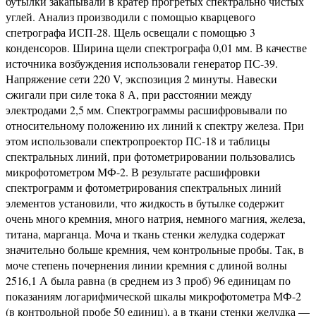
бутылки закапывали в кратер прогретых спектрально чистых
углей. Анализ производили с помощью кварцевого
спетрографа ИСП-28. Щель освещали с помощью 3
конденсоров. Ширина щели спектрографа 0,01 мм. В качестве
источника возбуждения использовали генератор ПС-39.
Напряжение сети 220 V, экспозиция 2 минуты. Навески
сжигали при силе тока 8 А, при расстоянии между
электродами 2,5 мм. Спектрограммы расшифровывали по
относительному положению их линий к спектру железа. При
этом использовали спектропроектор ПС-18 и таблицы
спектральных линий, при фотометрировании пользовались
микрофотометром МФ-2. В результате расшифровки
спектрограмм и фотометрирования спектральных линий
элементов установили, что жидкость в бутылке содержит
очень много кремния, много натрия, немного магния, железа,
титана, марганца. Моча и ткань стенки желудка содержат
значительно больше кремния, чем контрольные пробы. Так, в
моче степень почернения линии кремния с длиной волны
2516,1 А была равна (в среднем из 3 проб) 96 единицам по
показаниям логарифмической шкалы микрофотометра МФ-2
(в контрольной пробе 50 единиц), а в ткани стенки желудка —