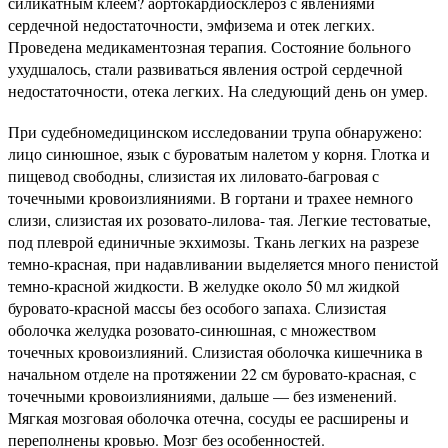
силикатным клеем? аортокардиосклероз с явлениями
сердечной недостаточности, эмфизема и отек легких.
Проведена медикаментозная терапия. Состояние больного
ухудшалось, стали развиваться явления острой сердечной
недостаточности, отека легких. На следующий день он умер.
При судебномедицинском исследовании трупа обнаружено:
лицо синюшное, язык с буроватым налетом у корня. Глотка и
пищевод свободны, слизистая их лиловато-багровая с
точечными кровоизлияниями. В гортани и трахее немного
слизи, слизистая их розовато-лилова- тая. Легкие тестоватые,
под плеврой единичные экхимозы. Ткань легких на разрезе
темно-красная, при надавливании выделяется много пенистой
темно-красной жидкости. В желудке около 50 мл жидкой
буровато-красной массы без особого запаха. Слизистая
оболочка желудка розовато-синюшная, с множеством
точечных кровоизлияний. Слизистая оболочка кишечника в
начальном отделе на протяжении 22 см буровато-красная, с
точечными кровоизлияниями, дальше — без изменений.
Мягкая мозговая оболочка отечна, сосуды ее расширены и
переполнены кровью. Мозг без особенностей.