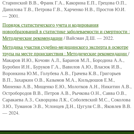
Старинский В.В., Франк Г.А., Какорина Е.П., Грецова О.П.,
Данилова Т.В., Петрова Г.В., Харченко Н.В., Простов Ю.И.
— 2001.
Порядок статистического учета и кодирования
новообразований в статистике заболеваемости и смертности :
Методические рекомендации
/ Вайсман Д.Ш. — 2022.
Методика участия судебно-медицинского эксперта в осмотре
трупа на месте происшествия : Методические рекомендации
/
Макаров И.Ю., Кочоян А.Л., Баранов М.Л., Бородина А.А.,
Буробин И.Н., Буруков Г.А., Вавилов А.Ю., Власюк И.В.,
Воронкина Ю.М., Голубева А.В., Грачева К.В., Григорьев
В.П., Захаркин О.В., Казымов М.А., Кильдюшов Е.М.,
Миненко А.В., Мищенко Е.Ю., Молотков А.Н., Никитин А.В.,
Остробородов В.В., Петров А.В., Рычкова О.Н., Савва О.В.,
Саракаева А.З., Скворцова Л.К., Соболевский М.С., Соколова
З.Ю., Туманов Э.В., Услонцев Д.Н., Цугуля С.В., Яковлев В.В.
— 2024.