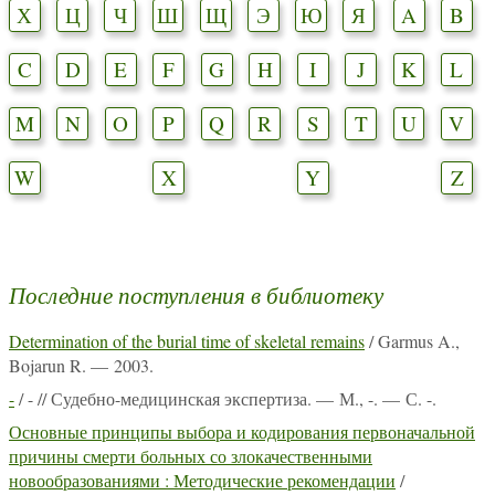
Х
Ц
Ч
Ш
Щ
Э
Ю
Я
A
B
C
D
E
F
G
H
I
J
K
L
M
N
O
P
Q
R
S
T
U
V
W
X
Y
Z
Последние поступления в библиотеку
Determination of the burial time of skeletal remains
/ Garmus A.,
Bojarun R. — 2003.
-
/ - // Судебно-медицинская экспертиза. — М., -. — С. -.
Основные принципы выбора и кодирования первоначальной
причины смерти больных со злокачественными
новообразованиями : Методические рекомендации
/