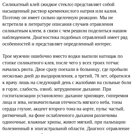
Силикатный клей (жидкое стекло) представляет собой
насыщенный раствор кремнекислого натрия или калия.
Поэтому он имеет сильно щелочную реакцию. Мы не
встретили в литературе описания случаев отравления
силикатным клеем, в связи с чем решили поделиться нашим
наблюдением. Диагностика подобных отравлений имеет ряд
особенностей и представляет определенный интерес.
Трое мужчин ошибочно вместо водки выпили натощак по
стопке силикатного клея, после чего у всех троих тотчас
началась рвота. Двое сразу поехали в больницу, где пробыли
несколько дней до выздоровления, а третий, 78 лет, обратился
к врачу лишь на следующий день с жалобами на сильные боли
в горле, слабость, озноб, затрудненное дыхание. При
госпитализации установлено: дыхание хрипящее, гиперемия
лица и зева, незначительная отечность мягкого неба, тоны
сердца глухие, акцент второго тона на аорте, пульс частый,
ритмичный, на фоне ослабленного дыхания различимы
одиночные, влажные хрипы, живот мягкий, при пальпации
болезненный в эпигастральной области. Диагноз: отравление