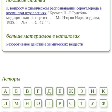
К вопросу о химическом распознавании сероуглерода в
крови при отравлениях
/ Кромер Н. // Судебно-
медицинская экспертиза. — М.: Изд-во Наркомздрава,
1928. — №8. — С. 42-44.
больше материалов в каталогах
Резорбтивное действие химических веществ
Авторы
А
Б
В
Г
Д
Е
Ж
З
И
К
Л
М
Н
О
П
Р
С
Т
У
Ф