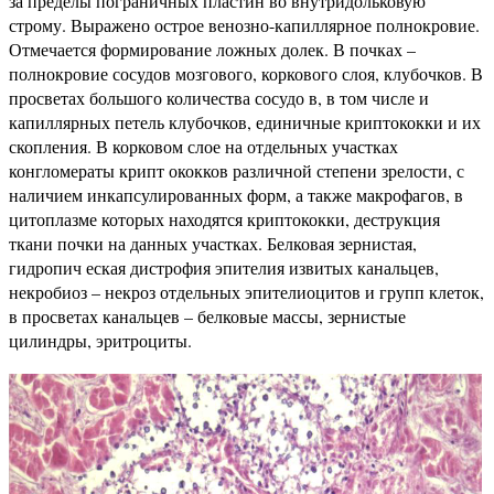
за пределы пограничных пластин во внутридольковую
строму. Выражено острое венозно-капиллярное полнокровие.
Отмечается формирование ложных долек. В почках –
полнокровие сосудов мозгового, коркового слоя, клубочков. В
просветах большого количества сосудо в, в том числе и
капиллярных петель клубочков, единичные криптококки и их
скопления. В корковом слое на отдельных участках
конгломераты крипт ококков различной степени зрелости, с
наличием инкапсулированных форм, а также макрофагов, в
цитоплазме которых находятся криптококки, деструкция
ткани почки на данных участках. Белковая зернистая,
гидропич еская дистрофия эпителия извитых канальцев,
некробиоз – некроз отдельных эпителиоцитов и групп клеток,
в просветах канальцев – белковые массы, зернистые
цилиндры, эритроциты.