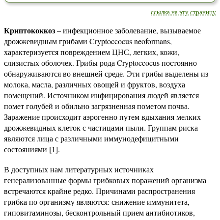
ссылка на эту страницу
Криптококкоз
– инфекционное заболевание, вызываемое
дрожжевидным грибами Cryptoccocus neoformans,
характеризуется повреждением ЦНС, легких, кожи,
слизистых оболочек. Грибы рода Cryptoccocus постоянно
обнаруживаются во внешней среде. Эти грибы выделены из
молока, масла, различных овощей и фруктов, воздуха
помещений. Источником инфицирования людей является
помет голубей и обильно загрязненная пометом почва.
Заражение происходит аэрогенно путем вдыхания мелких
дрожжевидных клеток с частицами пыли. Группам риска
являются лица с различными иммунодефицитными
состояниями [1].
В доступных нам литературных источниках
генерализованные формы грибковых поражений организма
встречаются крайне редко. Причинами распространения
грибка по организму являются: снижение иммунитета,
гиповитаминозы, бесконтрольный прием антибиотиков,