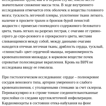
значительное снижение массы тела. В ходе внутреннего
исследования отмечается отек оболочек и вещества головного
мозга; тусклость легочной плевры, уплотнение ткани легкого,
наличие в просвете трахеи и бронхов бурой пенистой
жидкости с примесью гноевидного содержимого беловатого
цвета, ткань легких на разрезах пестрая, с очагами от грязно-
серого до серо-розового и серокрасного цвета, местами
сливающимися между собой, между данными очагами
находится отечная легочная ткань; дряблость сердца, тусклый,
«глинистый» цвет сердечной мышцы, неравномерность
кровенаполнения миокарда; в корковом веществе почек
сероватые полосовидные вкрапления. Кровь на ВИЧ не
исследована ввиду ее гемолиза.
При гистологическом исследовании: сердце – полнокровие
сосудов венозного типа, артерии умеренного и слабого
кровенаполнения, с утолщенными стенками за счет склероза.
Периваскулярно и в строме тонкие соединительнотканные
прослойки со следами круглоклеточной инфильтрации.
Кардиомиоциты в состоянии отека-набухания на фоне