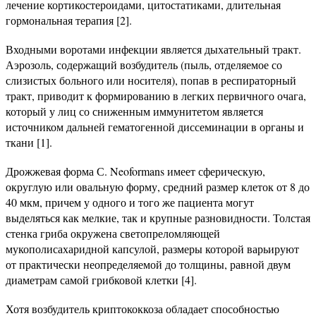
лечение кортикостероидами, цитостатиками, длительная
гормональная терапия [2].
Входными воротами инфекции является дыхательный тракт.
Аэрозоль, содержащий возбудитель (пыль, отделяемое со
слизистых больного или носителя), попав в респираторный
тракт, приводит к формированию в легких первичного очага,
который у лиц со сниженным иммунитетом является
источником дальней гематогенной диссеминации в органы и
ткани [1].
Дрожжевая форма С. Neoformans имеет сферическую,
округлую или овальную форму, средний размер клеток от 8 до
40 мкм, причем у одного и того же пациента могут
выделяться как мелкие, так и крупные разновидности. Толстая
стенка гриба окружена светопреломляющей
мукополисахаридной капсулой, размеры которой варьируют
от практически неопределяемой до толщины, равной двум
диаметрам самой грибковой клетки [4].
Хотя возбудитель криптококкоза обладает способностью