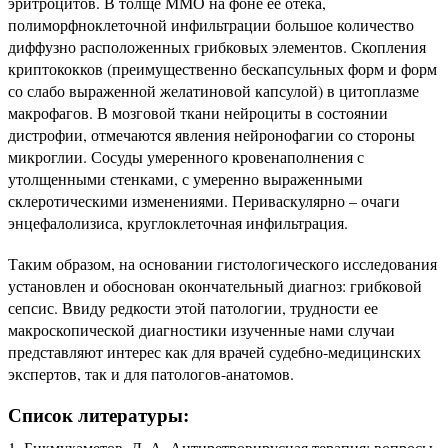
эритроцитов. В толще ММО на фоне еѐ отѐка,
полиморфноклеточной инфильтрации большое количество
диффузно расположенных грибковых элементов. Скопления
криптококков (преимущественно бескапсульных форм и форм
со слабо выраженной желатиновой капсулой) в цитоплазме
макрофагов. В мозговой ткани нейроциты в состоянии
дистрофии, отмечаются явления нейронофагии со стороны
микроглии. Сосуды умеренного кровенаполнения с
утолщенными стенками, с умеренно выраженными
склеротическими изменениями. Периваскулярно – очаги
энцефалолизиса, круглоклеточная инфильтрация.
Таким образом, на основании гистологического исследования
установлен и обоснован окончательный диагноз: грибковой
сепсис. Ввиду редкости этой патологии, трудности ее
макроскопической диагностики изученные нами случаи
представляют интерес как для врачей судебно-медицинских
экспертов, так и для патологов-анатомов.
Список литературы:
Бикмухаметов, Д. А. Антиретровирусная терапия: вопросы