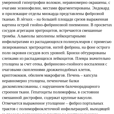
умеренной гипертрофии волокон, неравномерно окрашены, с
очагами эозинофилии, местами фрагментированы. Эндокард
и прилежащие отделы миокарда представлены фиброзной
тканью. В лѐгких – на большей площади срезов выраженная
картина острой гнойно-фибринозной пневмонии. В просветах
сосудов агрегация эритроцитов, встречаются смешанные
тромбы. Альвеолы заполнены лейкоцитарными
инфильтратами из распадающихся полинуклеаров с примесью
лизированных эритроцитов, нитей фибрина, на фоне острого
полн окровия сосудов всех уровней. Бронхи обтурированы
слепками из распадающихся лейкоцитов. Плевра значительно
утолщена за счет отека, фибринозно-гнойного воспаления с
очаговыми скоплениями дрожжеподобных клеток,
криптококков, обилием макрофагов. Печень – капсула
неравномерно утолщена, печеночные балки
дискомплексованны, с нарушением балочнорадиарного
строения ткани. Гепатоциты полиморфны, в состоянии
смешанной дистрофии, содержат крупные вакуоли.
Отмечается выраженное утолщение – фиброз портальных
трактов с полиморфноклеточной инфильтрацией, выходящей