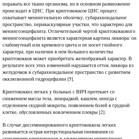
поражать все ткани организма, но в основном размножение
происходит в ЦНС. При криптококкозе ЦНС процесс
охватывает менингеальную оболочку, субарахноидальное
пространство, периваскулярные участки, что характерно для
менингоэнцефалита. Отличительной чертой криптококкового
менингоэнцефалита является характерная картина ликвора: он
слабомутный или кремового цвета и не носит гнойного
характера, при наличии в нем большого количества
криптококков может приобретать желеобразный характер. В
результате всех этих изменений нарушается отток ликвора из
желудочков в субарахноидальное пространство с развитием
окклюзионной гидроцефалии [5].
Криптококкоз легких у больных с ВИЧ протекает со
снижением массы тела, лихорадкой, кашлем, иногда с
отделением скудной мокроты, появлением болей в грудной
клетке, обусловленных вовлечением плевры [2].
В случае диссеминированного криптококкоза легких
развивается острая интерстициальная пневмония со
скоплением криптококков в альвеолярном интерстиции.