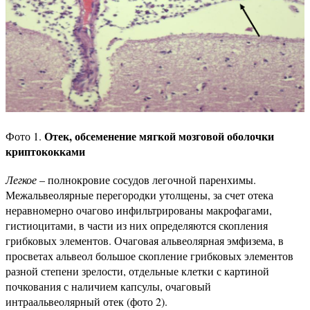
Отек, обсеменение мягкой мозговой оболочки
Фото 1.
криптококками
Легкое
– полнокровие сосудов легочной паренхимы.
Межальвеолярные перегородки утолщены, за счет отека
неравномерно очагово инфильтрированы макрофагами,
гистиоцитами, в части из них определяются скопления
грибковых элементов. Очаговая альвеолярная эмфизема, в
просветах альвеол большое скопление грибковых элементов
разной степени зрелости, отдельные клетки с картиной
почкования с наличием капсулы, очаговый
интраальвеолярный отек (фото 2).