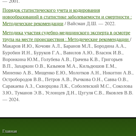
— 2001.
Порядок статистического учета и кодирования
новообразований в статистике заболеваемости и смертности :
Методические рекомендации
/ Вайсман Д.Ш. — 2022.
Методика участия судебно-медицинского эксперта в осмотре
трупа на месте происшествия : Методические рекомендации
/
Макаров И.Ю., Кочоян А.Л., Баранов М.Л., Бородина А.А.,
Буробин И.Н., Буруков Г.А., Вавилов А.Ю., Власюк И.В.,
Воронкина Ю.М., Голубева А.В., Грачева К.В., Григорьев
В.П., Захаркин О.В., Казымов М.А., Кильдюшов Е.М.,
Миненко А.В., Мищенко Е.Ю., Молотков А.Н., Никитин А.В.,
Остробородов В.В., Петров А.В., Рычкова О.Н., Савва О.В.,
Саракаева А.З., Скворцова Л.К., Соболевский М.С., Соколова
З.Ю., Туманов Э.В., Услонцев Д.Н., Цугуля С.В., Яковлев В.В.
— 2024.
Главная