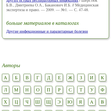
других острых респираторных инфекциях
/ Шерстюк
Б.В., Дмитриева О.А., Баканович И.Б. // Медицинская
экспертиза и право. — 2009. — №1. — С. 47-48.
больше материалов в каталогах
Другие инфекционные и паразитарные болезни
Авторы
А
Б
В
Г
Д
Е
Ж
З
И
К
Л
М
Н
О
П
Р
С
Т
У
Ф
Х
Ц
Ч
Ш
Щ
Э
Ю
Я
A
B