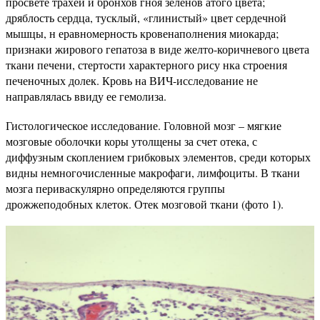
просвете трахеи и бронхов гноя зеленов атого цвета;
дряблость сердца, тусклый, «глинистый» цвет сердечной
мышцы, н еравномерность кровенаполнения миокарда;
признаки жирового гепатоза в виде желто-коричневого цвета
ткани печени, стертости характерного рису нка строения
печеночных долек. Кровь на ВИЧ-исследование не
направлялась ввиду ее гемолиза.
Гистологическое исследование. Головной мозг – мягкие
мозговые оболочки коры утолщены за счет отека, с
диффузным скоплением грибковых элементов, среди которых
видны немногочисленные макрофаги, лимфоциты. В ткани
мозга периваскулярно определяются группы
дрожжеподобных клеток. Отек мозговой ткани (фото 1).