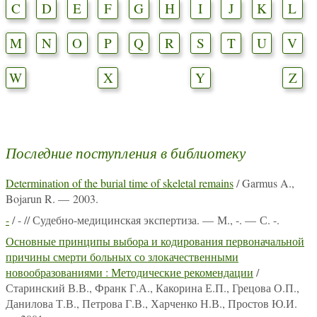
C
D
E
F
G
H
I
J
K
L
M
N
O
P
Q
R
S
T
U
V
W
X
Y
Z
Последние поступления в библиотеку
Determination of the burial time of skeletal remains
/ Garmus A.,
Bojarun R. — 2003.
-
/ - // Судебно-медицинская экспертиза. — М., -. — С. -.
Основные принципы выбора и кодирования первоначальной
причины смерти больных со злокачественными
новообразованиями : Методические рекомендации
/
Старинский В.В., Франк Г.А., Какорина Е.П., Грецова О.П.,
Данилова Т.В., Петрова Г.В., Харченко Н.В., Простов Ю.И.