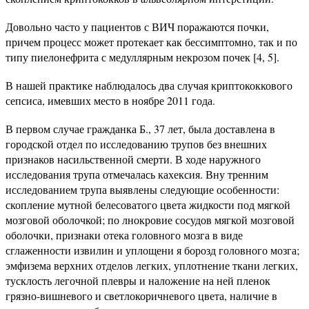
Довольно часто у пациентов с ВИЧ поражаются почки,
причем процесс может протекает как бессимптомно, так и по
типу пиелонефрита с медуллярным некрозом почек [4, 5].
В нашей практике наблюдалось два случая криптококкового
сепсиса, имевших место в ноябре 2011 года.
В первом случае гражданка Б., 37 лет, была доставлена в
городской отдел по исследованию трупов без внешних
признаков насильственной смерти. В ходе наружного
исследования трупа отмечалась кахексия. Вну тренним
исследованием трупа выявлены следующие особенности:
скопление мутной белесоватого цвета жидкости под мягкой
мозговой оболочкой; по лнокровие сосудов мягкой мозговой
оболочки, признаки отека головного мозга в виде
сглаженности извилин и уплощени я борозд головного мозга;
эмфизема верхних отделов легких, уплотнение ткани легких,
тусклость легочной плевры и наложение на ней пленок
грязно-вишневого и светлокоричневого цвета, наличие в