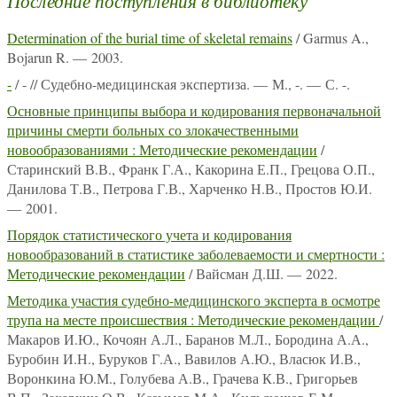
Последние поступления в библиотеку
Determination of the burial time of skeletal remains
/ Garmus A.,
Bojarun R. — 2003.
-
/ - // Судебно-медицинская экспертиза. — М., -. — С. -.
Основные принципы выбора и кодирования первоначальной
причины смерти больных со злокачественными
новообразованиями : Методические рекомендации
/
Старинский В.В., Франк Г.А., Какорина Е.П., Грецова О.П.,
Данилова Т.В., Петрова Г.В., Харченко Н.В., Простов Ю.И.
— 2001.
Порядок статистического учета и кодирования
новообразований в статистике заболеваемости и смертности :
Методические рекомендации
/ Вайсман Д.Ш. — 2022.
Методика участия судебно-медицинского эксперта в осмотре
трупа на месте происшествия : Методические рекомендации
/
Макаров И.Ю., Кочоян А.Л., Баранов М.Л., Бородина А.А.,
Буробин И.Н., Буруков Г.А., Вавилов А.Ю., Власюк И.В.,
Воронкина Ю.М., Голубева А.В., Грачева К.В., Григорьев