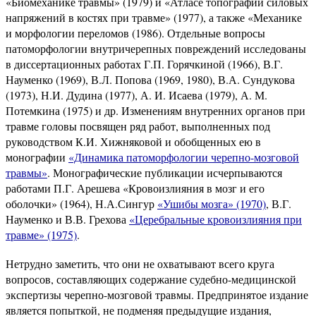
«Биомеханике травмы» (1979) и «Атласе топографии силовых
напряжений в костях при травме» (1977), а также «Механике
и морфологии переломов (1986). Отдельные вопросы
патоморфологии внутричерепных повреждений исследованы
в диссертационных работах Г.П. Горячкиной (1966), В.Г.
Науменко (1969), В.Л. Попова (1969, 1980), В.А. Сундукова
(1973), Н.И. Дудина (1977), А. И. Исаева (1979), А. М.
Потемкина (1975) и др. Изменениям внутренних органов при
травме головы посвящен ряд работ, выполненных под
руководством К.И. Хижняковой и обобщенных ею в
монографии
«Динамика патоморфологии черепно-мозговой
травмы»
. Монографические публикации исчерпываются
работами П.Г. Арешева «Кровоизлияния в мозг и его
оболочки» (1964), Н.А.Сингур
«Ушибы мозга» (1970)
, В.Г.
Науменко и В.В. Грехова
«Церебральные кровоизлияния при
травме» (1975)
.
Нетрудно заметить, что они не охватывают всего круга
вопросов, составляющих содержание судебно-медицинской
экспертизы черепно-мозговой травмы. Предпринятое издание
является попыткой, не подменяя предыдущие издания,