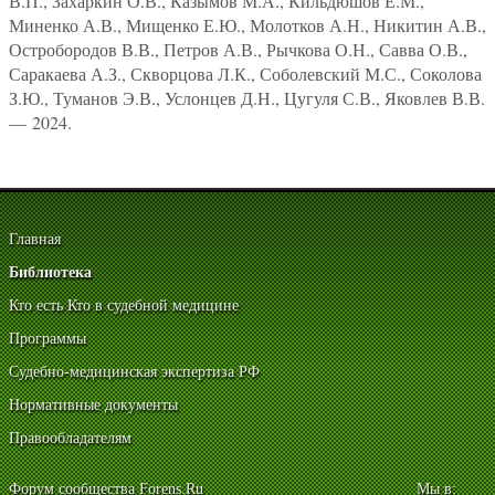
В.П., Захаркин О.В., Казымов М.А., Кильдюшов Е.М.,
Миненко А.В., Мищенко Е.Ю., Молотков А.Н., Никитин А.В.,
Остробородов В.В., Петров А.В., Рычкова О.Н., Савва О.В.,
Саракаева А.З., Скворцова Л.К., Соболевский М.С., Соколова
З.Ю., Туманов Э.В., Услонцев Д.Н., Цугуля С.В., Яковлев В.В.
— 2024.
Главная
Библиотека
Кто есть Кто в судебной медицине
Программы
Судебно-медицинская экспертиза РФ
Нормативные документы
Правообладателям
Форум сообщества Forens.Ru
Мы в: