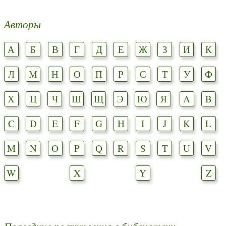
Авторы
А
Б
В
Г
Д
Е
Ж
З
И
К
Л
М
Н
О
П
Р
С
Т
У
Ф
Х
Ц
Ч
Ш
Щ
Э
Ю
Я
A
B
C
D
E
F
G
H
I
J
K
L
M
N
O
P
Q
R
S
T
U
V
W
X
Y
Z