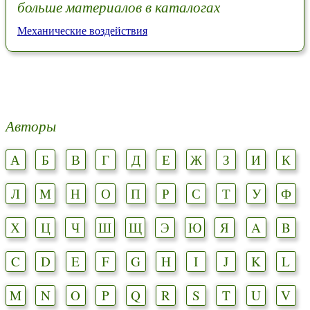
больше материалов в каталогах
Механические воздействия
Авторы
А
Б
В
Г
Д
Е
Ж
З
И
К
Л
М
Н
О
П
Р
С
Т
У
Ф
Х
Ц
Ч
Ш
Щ
Э
Ю
Я
A
B
C
D
E
F
G
H
I
J
K
L
M
N
O
P
Q
R
S
T
U
V