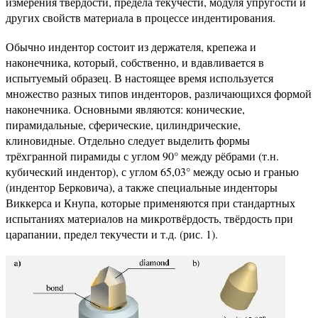
измерения твердости, предела текучести, модуля упругости и
других свойств материала в процессе индентирования.
Обычно индентор состоит из держателя, крепежа и
наконечника, который, собственно, и вдавливается в
испытуемый образец. В настоящее время используется
множество разных типов инденторов, различающихся формой
наконечника. Основными являются: конические,
пирамидальные, сферические, цилиндрические,
клиновидные. Отдельно следует выделить формы
трёхгранной пирамиды с углом 90° между рёбрами (т.н.
кубический индентор), с углом 65,03° между осью и гранью
(индентор Берковича), а также специальные инденторы
Виккерса и Кнупа, которые применяются при стандартных
испытаниях материалов на микротвёрдость, твёрдость при
царапании, предел текучести и т.д. (рис. 1).