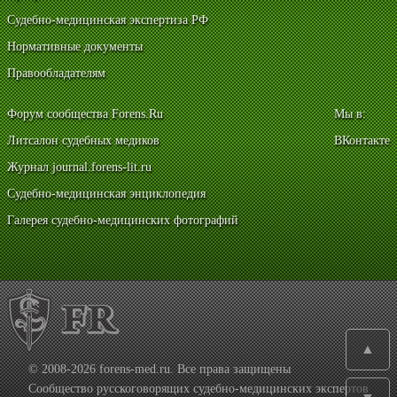
Судебно-медицинская экспертиза РФ
Нормативные документы
Правообладателям
Форум сообщества Forens.Ru
Мы в:
Литсалон судебных медиков
ВКонтакте
Журнал journal.forens-lit.ru
Судебно-медицинская энциклопедия
Галерея судебно-медицинских фотографий
▲
© 2008-2026 forens-med.ru. Все права защищены
Сообщество русскоговорящих судебно-медицинских экспертов