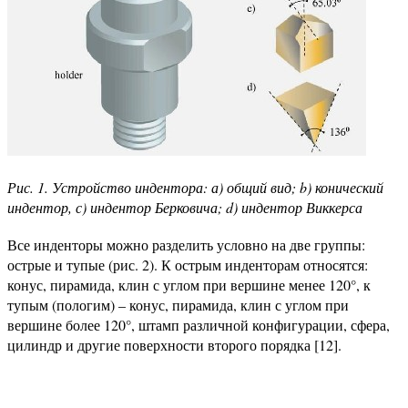
Рис. 1. Устройство индентора: а) общий вид; b) конический
индентор, с) индентор Берковича; d) индентор Виккерса
Все инденторы можно разделить условно на две группы:
острые и тупые (рис. 2). К острым инденторам относятся:
конус, пирамида, клин с углом при вершине менее 120°, к
тупым (пологим) – конус, пирамида, клин с углом при
вершине более 120°, штамп различной конфигурации, сфера,
цилиндр и другие поверхности второго порядка [12].