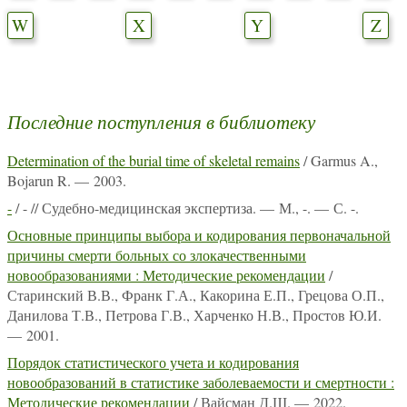
W
X
Y
Z
Последние поступления в библиотеку
Determination of the burial time of skeletal remains
/ Garmus A.,
Bojarun R. — 2003.
-
/ - // Судебно-медицинская экспертиза. — М., -. — С. -.
Основные принципы выбора и кодирования первоначальной
причины смерти больных со злокачественными
новообразованиями : Методические рекомендации
/
Старинский В.В., Франк Г.А., Какорина Е.П., Грецова О.П.,
Данилова Т.В., Петрова Г.В., Харченко Н.В., Простов Ю.И.
— 2001.
Порядок статистического учета и кодирования
новообразований в статистике заболеваемости и смертности :
Методические рекомендации
/ Вайсман Д.Ш. — 2022.