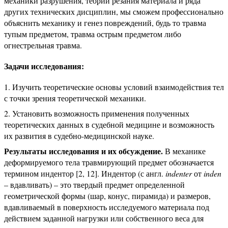
механики разрушения, теории резания материала и ряда
других технических дисциплин, мы сможем профессионально
объяснить механику и генез повреждений, будь то травма
тупым предметом, травма острым предметом либо
огнестрельная травма.
Задачи исследования:
Изучить теоретические основы условий взаимодействия тел
с точки зрения теоретической механики.
Установить возможность применения полученных
теоретических данных в судебной медицине и возможность
их развития в судебно-медицинской науке.
Результаты исследования и их обсуждение.
В механике
деформируемого тела травмирующий предмет обозначается
термином индентор [2, 12]. Индентор (с англ.
indenter
от
inden
– вдавливать) – это твердый предмет определенной
геометрической формы (шар, конус, пирамида) и размеров,
вдавливаемый в поверхность исследуемого материала под
действием заданной нагрузки или собственного веса для