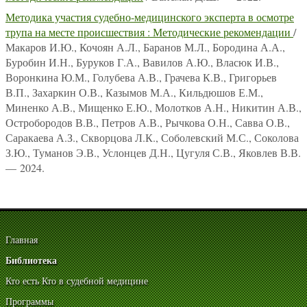
Методика участия судебно-медицинского эксперта в осмотре
трупа на месте происшествия : Методические рекомендации
/
Макаров И.Ю., Кочоян А.Л., Баранов М.Л., Бородина А.А.,
Буробин И.Н., Буруков Г.А., Вавилов А.Ю., Власюк И.В.,
Воронкина Ю.М., Голубева А.В., Грачева К.В., Григорьев
В.П., Захаркин О.В., Казымов М.А., Кильдюшов Е.М.,
Миненко А.В., Мищенко Е.Ю., Молотков А.Н., Никитин А.В.,
Остробородов В.В., Петров А.В., Рычкова О.Н., Савва О.В.,
Саракаева А.З., Скворцова Л.К., Соболевский М.С., Соколова
З.Ю., Туманов Э.В., Услонцев Д.Н., Цугуля С.В., Яковлев В.В.
— 2024.
Главная
Библиотека
Кто есть Кто в судебной медицине
Программы