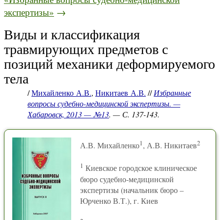
экспертизы»
→
Виды и классификация
травмирующих предметов с
позиций механики деформируемого
тела
/
Михайленко А.В.
,
Никитаев А.В.
//
Избранные
вопросы судебно-медицинской экспертизы. —
Хабаровск, 2013 — №13
. — С. 137-143.
1
2
А.В. Михайленко
, А.В. Никитаев
1
Киевское городское клиническое
бюро судебно-медицинской
экспертизы (начальник бюро –
Юрченко В.Т.), г. Киев