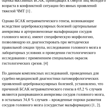
оценка массивных БСАК, приводящих к смерти лиц молодого
возраста в конфликтной ситуации без явных проявлений
тяжелой ЧМТ [1] .
Однако БСАК нетравматического генеза, возникающие
вследствие цереброваскулярных болезней (артериальные
аневризмы и артериовенозные мальфориации сосудов
головного мозга), имеют специфическую морфологию,
позволяющую их диагностировать при методически
правильной секции трупа, исследовании головного мозга в
лабораторных условиях и проведении гистологического
исследования с применением специальных окрасок
гистологических срезов. [4]
По данным комплексных исследований, проведенных для
судебно-медицинской диагностики патоморфологических
проявлений цереброваскулярных болезней, установлено, что
причиной БСАК нетравматического генеза в 65,2 % случаев
являются разорвавшиеся аневризмы сосудов головного мозга,
в остальных 34,8 % случаев – врожденные пороки развития
сосудов головного мозга (сосудистые мальформации) [1, 2].