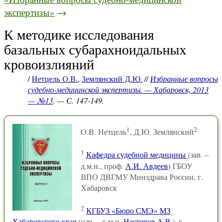
экспертизы»
→
К методике исследования
базальных субарахноидальных
кровоизлияний
/
Нетцель О.В.
,
Землянский Д.Ю.
//
Избранные вопросы
судебно-медицинской экспертизы. — Хабаровск, 2013
— №13
. — С. 147-149.
1
2
О.В. Нетцель
, Д.Ю. Землянский
1
Кафедра судебной медицины
(зав. –
д.м.н., проф.
А.И. Авдеев
) ГБОУ
ВПО ДВГМУ Минздрава России, г.
Хабаровск
2
КГБУЗ «Бюро СМЭ» МЗ
Хабаровского края
(нач. – к.м.н.
Нестеров А.В.
), г.