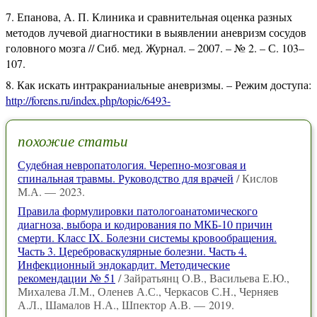
Епанова, А. П. Клиника и сравнительная оценка разных
методов лучевой диагностики в выявлении аневризм сосудов
головного мозга // Сиб. мед. Журнал. – 2007. – № 2. – С. 103–
107.
Как искать интракраниальные аневризмы. – Режим доступа:
http://forens.ru/index.php/topic/6493-
похожие статьи
Судебная невропатология. Черепно-мозговая и
спинальная травмы. Руководство для врачей
/ Кислов
М.А. — 2023.
Правила формулировки патологоанатомического
диагноза, выбора и кодирования по МКБ-10 причин
смерти. Класс IX. Болезни системы кровообращения.
Часть 3. Цереброваскулярные болезни. Часть 4.
Инфекционный эндокардит. Методические
рекомендации № 51
/ Зайратьянц О.В., Васильева Е.Ю.,
Михалева Л.М., Оленев А.С., Черкасов С.Н., Черняев
А.Л., Шамалов Н.А., Шпектор А.В. — 2019.