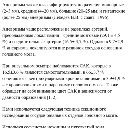
Аневризмы также классифицируются по размеру: милиарные
(2–3 мм), средние (4–20 мм), большие (20–25 мм) и гигантские
(более 25 мм) аневризмы (Лебедев В.В. с соавт., 1996).
Аневризмы чаще расположены на развилках артерий,
преобладающая локализация – средние мозговые (29,1 ± 4,5
%) и соединительные артерии (16,5± 3,7 %). Однако в 9,7±2,9
% аневризмы локализуются вне развилок сосудов основания
головного мозга.
При визуальном осмотре наблюдаются САК, которые в
16,5±3,6 % являются самостоятельными, в 66±3,7 %
сочетаются с вентрикулярными кровоизлияниями, в 3,9±1,9 %
– с кровоизлияниями в паренхиму головного мозга. Также
обращает на себя внимание цвет САК в зависимости от
давности образования [1, 2].
Нами используется следующая техника секционного
исследования сосудов базальных отделов головного мозга.
Используя сосудистые ножницы и пуговчатый зонд,