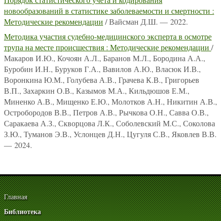
новообразований в статистике заболеваемости и смертности :
Методические рекомендации
/ Вайсман Д.Ш. — 2022.
Методика участия судебно-медицинского эксперта в осмотре
трупа на месте происшествия : Методические рекомендации
/
Макаров И.Ю., Кочоян А.Л., Баранов М.Л., Бородина А.А.,
Буробин И.Н., Буруков Г.А., Вавилов А.Ю., Власюк И.В.,
Воронкина Ю.М., Голубева А.В., Грачева К.В., Григорьев
В.П., Захаркин О.В., Казымов М.А., Кильдюшов Е.М.,
Миненко А.В., Мищенко Е.Ю., Молотков А.Н., Никитин А.В.,
Остробородов В.В., Петров А.В., Рычкова О.Н., Савва О.В.,
Саракаева А.З., Скворцова Л.К., Соболевский М.С., Соколова
З.Ю., Туманов Э.В., Услонцев Д.Н., Цугуля С.В., Яковлев В.В.
— 2024.
Главная
Библиотека