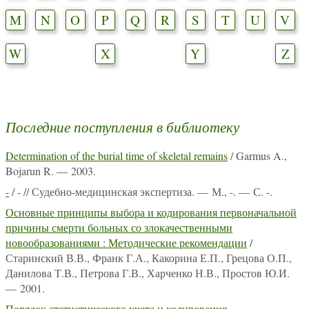
M
N
O
P
Q
R
S
T
U
V
W
X
Y
Z
Последние поступления в библиотеку
Determination of the burial time of skeletal remains
/ Garmus A.,
Bojarun R. — 2003.
-
/ - // Судебно-медицинская экспертиза. — М., -. — С. -.
Основные принципы выбора и кодирования первоначальной
причины смерти больных со злокачественными
новообразованиями : Методические рекомендации
/
Старинский В.В., Франк Г.А., Какорина Е.П., Грецова О.П.,
Данилова Т.В., Петрова Г.В., Харченко Н.В., Простов Ю.И.
— 2001.
Порядок статистического учета и кодирования