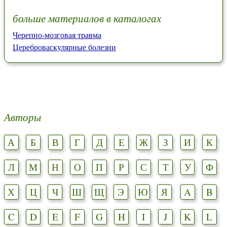
больше материалов в каталогах
Черепно-мозговая травма
Цереброваскулярные болезни
Авторы
А
Б
В
Г
Д
Е
Ж
З
И
К
Л
М
Н
О
П
Р
С
Т
У
Ф
Х
Ц
Ч
Ш
Щ
Э
Ю
Я
A
B
C
D
E
F
G
H
I
J
K
L