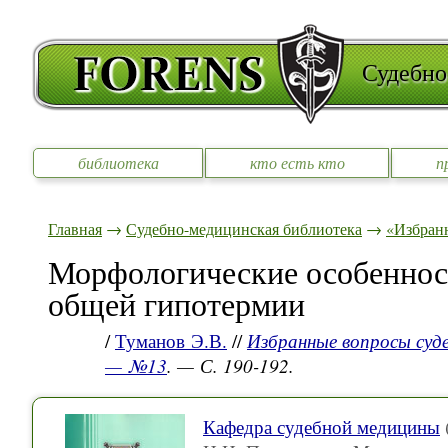
Судебно
библиотека
кто есть кто
п
Главная
→
Судебно-медицинская библиотека
→
«Избран
Морфологические особеннос
общей гипотермии
/
Туманов Э.В.
//
Избранные вопросы суд
— №13
. — С. 190-192.
Кафедра судебной медицины