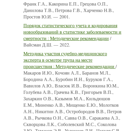
Франк Г.А., Какорина Е.П., Грецова О.П.,
Данилова Т.В., Петрова Г.В., Харченко Н.В.,
Простов Ю.И. — 2001.
Порядок статистического учета и кодирования
новообразований в статистике заболеваемости и
смертности : Методические рекомендации
/
Вайсман Д.Ш. — 2022.
Методика участия судебно-медицинского
эксперта в осмотре трупа на месте
происшествия : Методические рекомендации
/
Макаров И.Ю., Кочоян А.Л., Баранов М.Л.,
Бородина А.А., Буробин И.Н., Буруков Г.А.,
Вавилов А.Ю., Власюк И.В., Воронкина Ю.М.,
Голубева А.В., Грачева К.В., Григорьев В.П.,
Захаркин О.В., Казымов М.А., Кильдюшов
Е.М., Миненко А.В., Мищенко Е.Ю., Молотков
А.Н., Никитин А.В., Остробородов В.В., Петров
А.В., Рычкова О.Н., Савва О.В., Саракаева А.З.,
Скворцова Л.К., Соболевский М.С., Соколова
З.Ю., Туманов Э.В., Услонцев Д.Н., Цугуля С.В.,