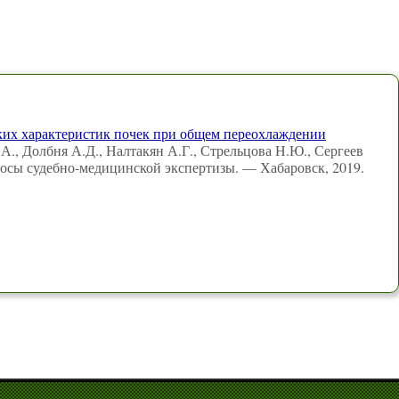
их характеристик почек при общем переохлаждении
., Долбня А.Д., Налтакян А.Г., Стрельцова Н.Ю., Сергеев
росы судебно-медицинской экспертизы. — Хабаровск, 2019.