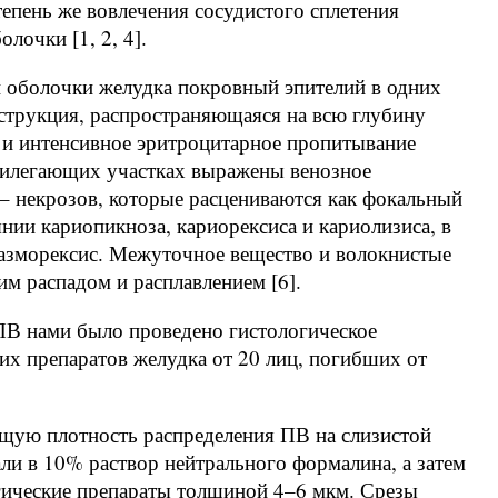
тепень же вовлечения сосудистого сплетения
лочки [1, 2, 4].
й оболочки желудка покровный эпителий в одних
деструкция, распространяющаяся на всю глубину
 и интенсивное эритроцитарное пропитывание
прилегающих участках выражены венозное
 некрозов, которые расцениваются как фокальный
янии кариопикноза, кариорексиса и кариолизиса, в
лазморексис. Межуточное вещество и волокнистые
 распадом и расплавлением [6].
ПВ нами было проведено гистологическое
их препаратов желудка от 20 лиц, погибших от
бщую плотность распределения ПВ на слизистой
ли в 10% раствор нейтрального формалина, а затем
огические препараты толщиной 4–6 мкм. Срезы