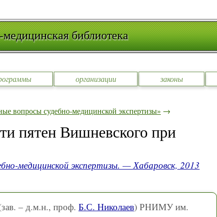
-медицинская библиотека
рограммы
организации
законы
ные вопросы судебно-медицинской экспертизы»
→
ти пятен Вишневского при
ебно-медицинской экспертизы. — Хабаровск, 2013
(зав. – д.м.н., проф.
Б.С. Николаев
) РНИМУ им.