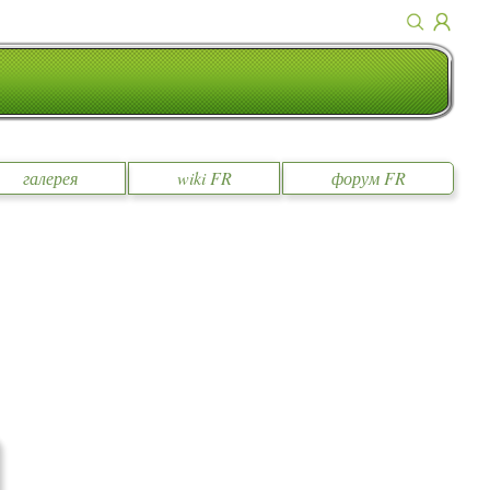
галерея
wiki FR
форум FR