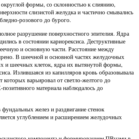
 округлой формы, со склонностью к слиянию,
верхности слизистой желудка и частично смывались
бледно-розового до бурого.
полное разрушение поверхностного эпителия. Ядра
ились в состоянии кариорексиса. Деструктивные
шеечную и основную части. Расстояние между
рено. В шеечной и основной частях желудочных
ых и шеечных клеток, ядра их вытянутой формы,
сиса. Излившаяся из капилляров кровь образовывала
т которых варьировал от светло-желтого до
-позитивного материала наблюдалось до
 фундальных желез и раздвигание стенок
вляется углублением и расширением желудочных
осудистого компонента и формированием ПВнами в