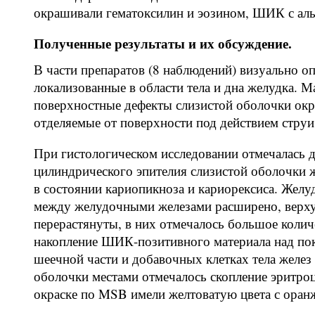
окрашивали гематоксилин и эозином, ШИК с аль
Полученные результаты и их обсуждение.
В части препаратов (8 наблюдений) визуально 
локализованные в области тела и дна желудка. 
поверхностные дефекты слизистой оболочки окр
отделяемые от поверхности под действием стру
При гистологическом исследовании отмечалась 
цилиндрического эпителия слизистой оболочки 
в состоянии кариопикноза и кариорексиса. Жел
между желудочными железами расширено, верх
перерастянуты, в них отмечалось большое коли
накопление ШИК-позитивного материала над пок
шеечной части и добавочных клетках тела желез
оболочки местами отмечалось скопление эритро
окраске по MSB имели желтоватую цвета с оран