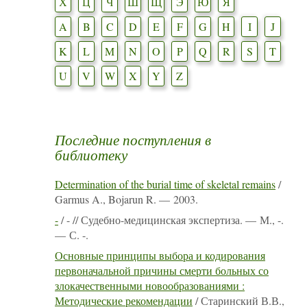
Х
Ц
Ч
Ш
Щ
Э
Ю
Я
A
B
C
D
E
F
G
H
I
J
K
L
M
N
O
P
Q
R
S
T
U
V
W
X
Y
Z
Последние поступления в
библиотеку
Determination of the burial time of skeletal remains
/
Garmus A., Bojarun R. — 2003.
-
/ - // Судебно-медицинская экспертиза. — М., -.
— С. -.
Основные принципы выбора и кодирования
первоначальной причины смерти больных со
злокачественными новообразованиями :
Методические рекомендации
/ Старинский В.В.,