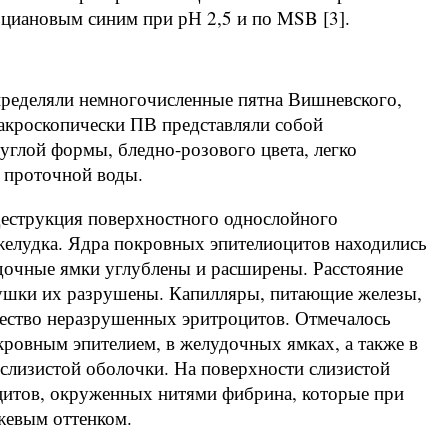
циановым синим при рН 2,5 и по MSB [3].
определяли немногочисленные пятна Вишневского,
Макроскопически ПВ представляли собой
углой формы, бледно-розового цвета, легко
и проточной воды.
деструкция поверхностного однослойного
желудка. Ядра покровных эпителиоцитов находились
удочные ямки углублены и расширены. Расстояние
ушки их разрушены. Капилляры, питающие железы,
чество неразрушенных эритроцитов. Отмечалось
ровным эпителием, в желудочных ямках, а также в
 слизистой оболочки. На поверхности слизистой
цитов, окруженных нитями фибрина, которые при
жевым оттенком.