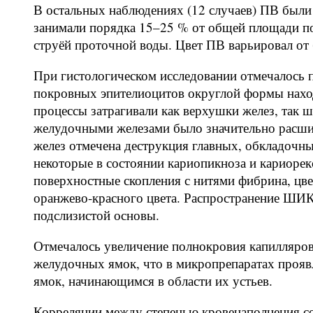
В остальных наблюдениях (12 случаев) ПВ были
занимали порядка 15–25 % от общей площади по
струёй проточной воды. Цвет ПВ варьировал от 
При гистологическом исследовании отмечалось 
покровных эпителиоцитов округлой формы наход
процессы затрагивали как верхушки желез, так 
желудочными железами было значительно расши
желез отмечена деструкция главных, обкладочн
некоторые в состоянии кариопикноза и кариорек
поверхностные скопления с нитями фибрина, цве
оранжево-красного цвета. Распространение ШИК
подслизистой основы.
Отмечалось увеличение полнокровия капилляров
желудочных ямок, что в микропрепаратах проя
ямок, начинающимся в области их устьев.
Корреляции между степенью кровенаполнения с