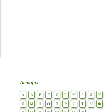
Авторы
А
Б
В
Г
Д
Е
Ж
З
И
К
Л
М
Н
О
П
Р
С
Т
У
Ф