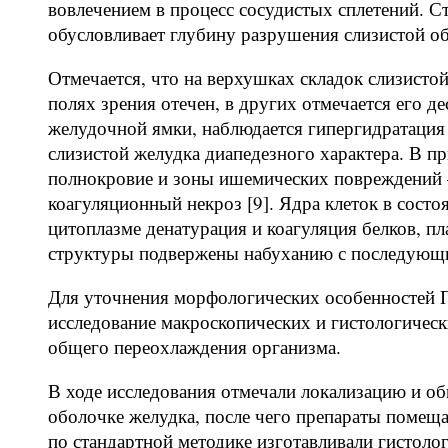
вовлечением в процесс сосудистых сплетений. С
обусловливает глубину разрушения слизистой обо
Отмечается, что на верхушках складок слизисто
полях зрения отечен, в других отмечается его 
желудочной ямки, наблюдается гипергидратация
слизистой желудка диапедезного характера. В 
полнокровие и зоны ишемических повреждений –
коагуляционный некроз [9]. Ядра клеток в состо
цитоплазме денатурация и коагуляция белков, п
структуры подвержены набуханию с последующим
Для уточнения морфологических особенностей 
исследование макроскопических и гистологическ
общего переохлаждения организма.
В ходе исследования отмечали локализацию и о
оболочке желудка, после чего препараты помеща
по стандартной методике изготавливали гистол