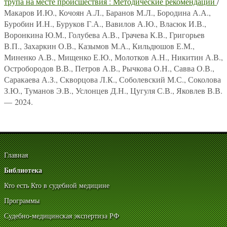
трупа на месте происшествия : Методические рекомендации
/
Макаров И.Ю., Кочоян А.Л., Баранов М.Л., Бородина А.А.,
Буробин И.Н., Буруков Г.А., Вавилов А.Ю., Власюк И.В.,
Воронкина Ю.М., Голубева А.В., Грачева К.В., Григорьев
В.П., Захаркин О.В., Казымов М.А., Кильдюшов Е.М.,
Миненко А.В., Мищенко Е.Ю., Молотков А.Н., Никитин А.В.,
Остробородов В.В., Петров А.В., Рычкова О.Н., Савва О.В.,
Саракаева А.З., Скворцова Л.К., Соболевский М.С., Соколова
З.Ю., Туманов Э.В., Услонцев Д.Н., Цугуля С.В., Яковлев В.В.
— 2024.
Главная
Библиотека
Кто есть Кто в судебной медицине
Программы
Судебно-медицинская экспертиза РФ