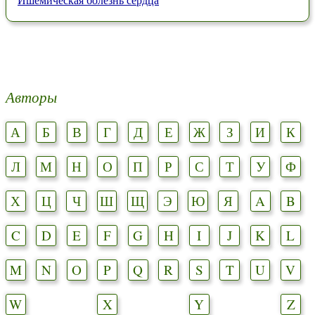
Авторы
А
Б
В
Г
Д
Е
Ж
З
И
К
Л
М
Н
О
П
Р
С
Т
У
Ф
Х
Ц
Ч
Ш
Щ
Э
Ю
Я
A
B
C
D
E
F
G
H
I
J
K
L
M
N
O
P
Q
R
S
T
U
V
W
X
Y
Z