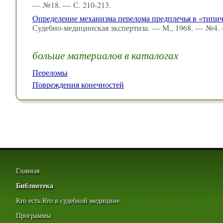
— №18. — С. 210-213.
Определение механизма перелома предплечья в «типи
Судебно-медицинская экспертиза. — М., 1968. — №4. 
больше материалов в каталогах
Переломы
Повреждения конечностей
Главная
Библиотека
Кто есть Кто в судебной медицине
Программы