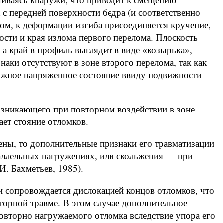
с передней поверхности бедра (и соответственно
ом, к деформации изгиба присоединяется кручение,
ости и края излома первого перелома. Плоскость
 а край в профиль выглядит в виде «козырька»,
аки отсутствуют в зоне второго перелома, так как
ложное напряженное состояние ввиду подвижности
озникающего при повторном воздействии в зоне
ает стояние отломков.
ены, то дополнительные признаки его травматизации
раллельных нагружениях, или скольжения — при
. Бахметьев, 1985).
и сопровождается дислокацией концов отломков, что
торной травме. В этом случае дополнительное
овторно нагружаемого отломка вследствие упора его