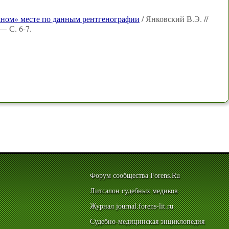
чном» месте по данным рентгенографии
/ Янковский В.Э. //
— С. 6-7.
Форум сообщества Forens.Ru
Литсалон судебных медиков
Журнал journal.forens-lit.ru
Судебно-медицинская энциклопедия