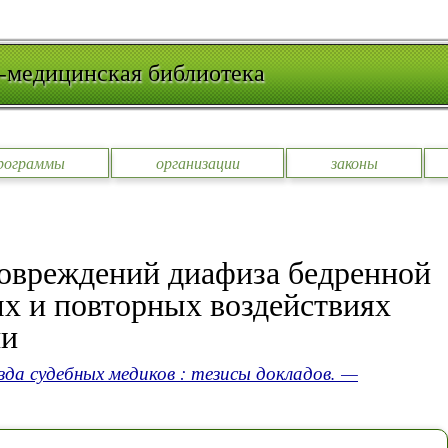
-медицинская библиотека
рограммы
организации
законы
повреждений диафиза бедренной
ых и повторных воздействиях
ми
езда судебных медиков : тезисы докладов. —