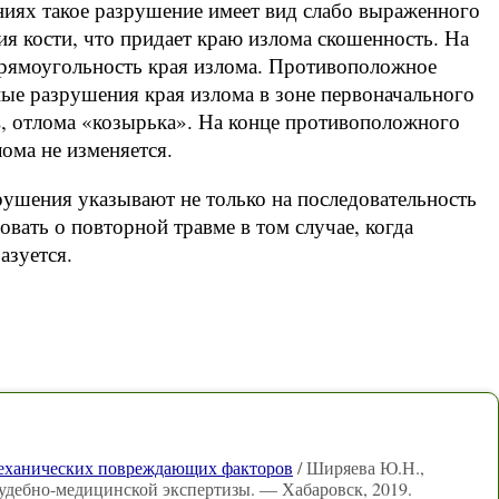
ниях такое разрушение имеет вид слабо выраженного
я кости, что придает краю излома скошенность. На
прямоугольность края излома. Противоположное
ые разрушения края излома в зоне первоначального
в, отлома «козырька». На конце противоположного
ома не изменяется.
ушения указывают не только на последовательность
овать о повторной травме в том случае, когда
азуется.
механических повреждающих факторов
/ Ширяева Ю.Н.,
удебно-медицинской экспертизы. — Хабаровск, 2019.