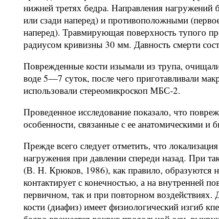
нижней третях бедра. Направления нагружений б
или сзади наперед) и противоположными (первое
наперед). Травмирующая поверхность тупого пр
радиусом кривизны 30 мм. Давность смерти сос
Поврежденные кости изымали из трупа, очищали
воде 5—7 суток, после чего приготавливали мак
использовали стереомикроскоп МБС-2.
Проведенное исследование показало, что повре
особенности, связанные с ее анатомическими и 
Прежде всего следует отметить, что локализация
нагружения при давлении спереди назад. При та
(В. Н. Крюков, 1986), как правило, образуются н
контактирует с конечностью, а на внутренней по
первичном, так и при повторном воздействиях. 
кости (диафиз) имеет физиологический изгиб кпе
бедро вращается вокруг продольной оси, выкру