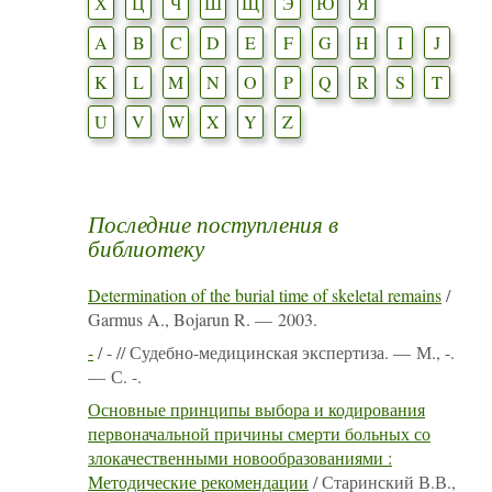
Х
Ц
Ч
Ш
Щ
Э
Ю
Я
A
B
C
D
E
F
G
H
I
J
K
L
M
N
O
P
Q
R
S
T
U
V
W
X
Y
Z
Последние поступления в
библиотеку
Determination of the burial time of skeletal remains
/
Garmus A., Bojarun R. — 2003.
-
/ - // Судебно-медицинская экспертиза. — М., -.
— С. -.
Основные принципы выбора и кодирования
первоначальной причины смерти больных со
злокачественными новообразованиями :
Методические рекомендации
/ Старинский В.В.,