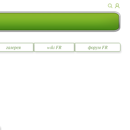
галерея
wiki FR
форум FR