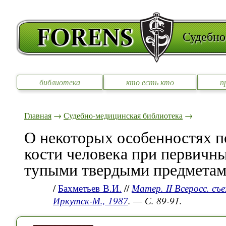
Судебно
библиотека
кто есть кто
п
Главная
→
Судебно-медицинская библиотека
→
О некоторых особенностях 
кости человека при первичн
тупыми твердыми предмета
/
Бахметьев В.И.
//
Матер. II Всеросс. съ
Иркутск-М., 1987
. — С. 89-91.