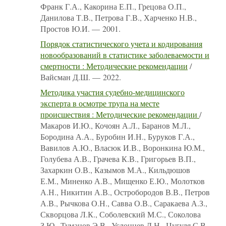
Франк Г.А., Какорина Е.П., Грецова О.П.,
Данилова Т.В., Петрова Г.В., Харченко Н.В.,
Простов Ю.И. — 2001.
Порядок статистического учета и кодирования
новообразований в статистике заболеваемости и
смертности : Методические рекомендации
/
Вайсман Д.Ш. — 2022.
Методика участия судебно-медицинского
эксперта в осмотре трупа на месте
происшествия : Методические рекомендации
/
Макаров И.Ю., Кочоян А.Л., Баранов М.Л.,
Бородина А.А., Буробин И.Н., Буруков Г.А.,
Вавилов А.Ю., Власюк И.В., Воронкина Ю.М.,
Голубева А.В., Грачева К.В., Григорьев В.П.,
Захаркин О.В., Казымов М.А., Кильдюшов
Е.М., Миненко А.В., Мищенко Е.Ю., Молотков
А.Н., Никитин А.В., Остробородов В.В., Петров
А.В., Рычкова О.Н., Савва О.В., Саракаева А.З.,
Скворцова Л.К., Соболевский М.С., Соколова
З.Ю., Туманов Э.В., Услонцев Д.Н., Цугуля С.В.,