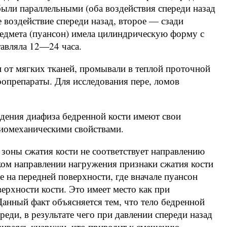
ыли параллельными (оба воздействия спереди назад
 воздействие спереди назад, второе — сзади
едмета (пуансон) имела цилиндрическую форму с
тавляла 12—24 часа.
 от мягких тканей, промывали в теплой проточной
ропрепараты. Для исследования пере, ломов
ждения диафиза бедренной кости имеют свои
биомеханическими свойствами.
 зоны сжатия кости не соответствует направлению
ком направлении нагружения признаки сжатия кости
е на передней поверхности, где вначале пуансон
верхности кости. Это имеет место как при
Данный факт объясняется тем, что тело бедренной
реди, в результате чего при давлении спереди назад
чиваясь кнаружи, что приводит к смещению