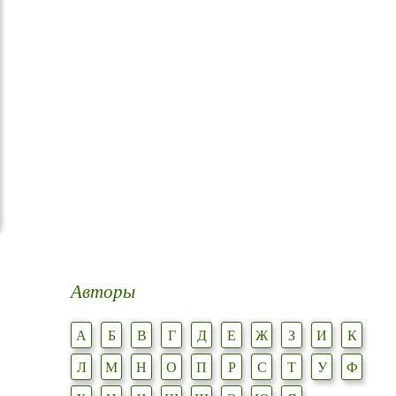
Авторы
А
Б
В
Г
Д
Е
Ж
З
И
К
Л
М
Н
О
П
Р
С
Т
У
Ф