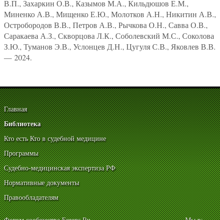
В.П., Захаркин О.В., Казымов М.А., Кильдюшов Е.М.,
Миненко А.В., Мищенко Е.Ю., Молотков А.Н., Никитин А.В.,
Остробородов В.В., Петров А.В., Рычкова О.Н., Савва О.В.,
Саракаева А.З., Скворцова Л.К., Соболевский М.С., Соколова
З.Ю., Туманов Э.В., Услонцев Д.Н., Цугуля С.В., Яковлев В.В.
— 2024.
Главная
Библиотека
Кто есть Кто в судебной медицине
Программы
Судебно-медицинская экспертиза РФ
Нормативные документы
Правообладателям