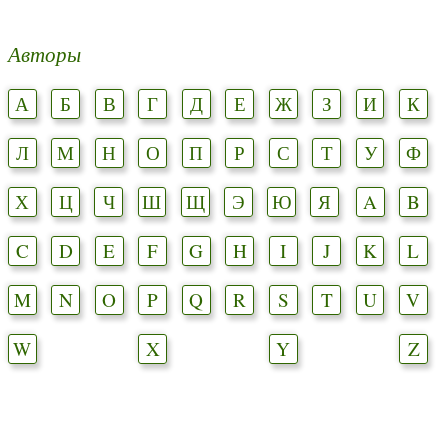
Авторы
А
Б
В
Г
Д
Е
Ж
З
И
К
Л
М
Н
О
П
Р
С
Т
У
Ф
Х
Ц
Ч
Ш
Щ
Э
Ю
Я
A
B
C
D
E
F
G
H
I
J
K
L
M
N
O
P
Q
R
S
T
U
V
W
X
Y
Z