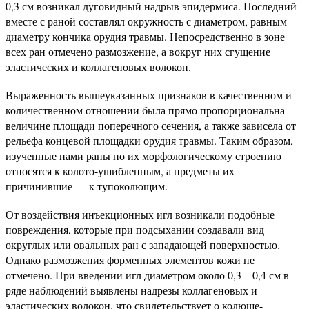
0,3 см возникал дуговидный надрыв эпидермиса. Последний
вместе с раной составлял окружность с диаметром, равным
диаметру кончика орудия травмы. Непосредственно в зоне
всех ран отмечено размозжение, а вокруг них сгущение
эластических и коллагеновых волокон.
Выраженность вышеуказанных признаков в качественном и
количественном отношении была прямо пропорциональна
величине площади поперечного сечения, а также зависела от
рельефа концевой площадки орудия травмы. Таким образом,
изученные нами раны по их морфологическому строению
относятся к колото-ушибленным, а предметы их
причинившие — к тупоколющим.
От воздействия инъекционных игл возникали подобные
повреждения, которые при подсыхании создавали вид
округлых или овальных ран с западающей поверхностью.
Однако размозжения форменных элементов кожи не
отмечено. При введении игл диаметром около 0,3—0,4 см в
ряде наблюдений выявлены надрезы коллагеновых и
эластических волокон, что свидетельствует о колюще-