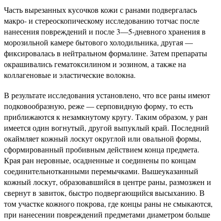
Часть вырезанных кусочков кожи с ранами подвергалась
макро- и стереоскопическому исследованию тотчас после
нанесения повреждений и после 3—5-дневного хранения в
морозильной камере бытового холодильника, другая —
фиксировалась в нейтральном формалине. Затем препараты
окрашивались гематоксилином и эозином, а также на
коллагеновые и эластические волокна.
В результате исследования установлено, что все раны имеют
подковообразную, реже — серповидную форму, то есть
приближаются к незамкнутому кругу. Таким образом, у ран
имеется один вогнутый, другой выпуклый край. Последний
окаймляет кожный лоскут округлой или овальной формы,
сформированный пробивным действием конца предмета.
Края ран неровные, осадненные и соединены по концам
соединительнотканными перемычками. Вышеуказанный
кожный лоскут, образовавшийся в центре раны, размозжен и
свернут в завиток, быстро подвергающийся высыханию. В
том участке кожного покрова, где концы раны не смыкаются,
при нанесении повреждений предметами диаметром больше