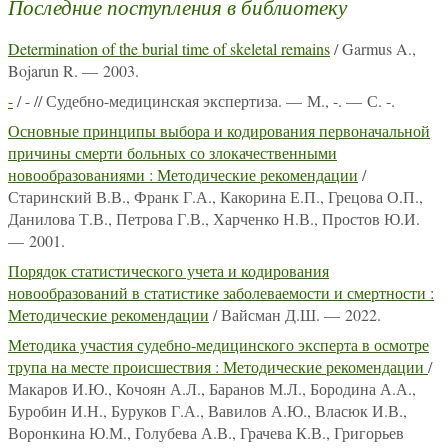
Последние поступления в библиотеку
Determination of the burial time of skeletal remains
/ Garmus A.,
Bojarun R. — 2003.
-
/ - // Судебно-медицинская экспертиза. — М., -. — С. -.
Основные принципы выбора и кодирования первоначальной
причины смерти больных со злокачественными
новообразованиями : Методические рекомендации
/
Старинский В.В., Франк Г.А., Какорина Е.П., Грецова О.П.,
Данилова Т.В., Петрова Г.В., Харченко Н.В., Простов Ю.И.
— 2001.
Порядок статистического учета и кодирования
новообразований в статистике заболеваемости и смертности :
Методические рекомендации
/ Вайсман Д.Ш. — 2022.
Методика участия судебно-медицинского эксперта в осмотре
трупа на месте происшествия : Методические рекомендации
/
Макаров И.Ю., Кочоян А.Л., Баранов М.Л., Бородина А.А.,
Буробин И.Н., Буруков Г.А., Вавилов А.Ю., Власюк И.В.,
Воронкина Ю.М., Голубева А.В., Грачева К.В., Григорьев