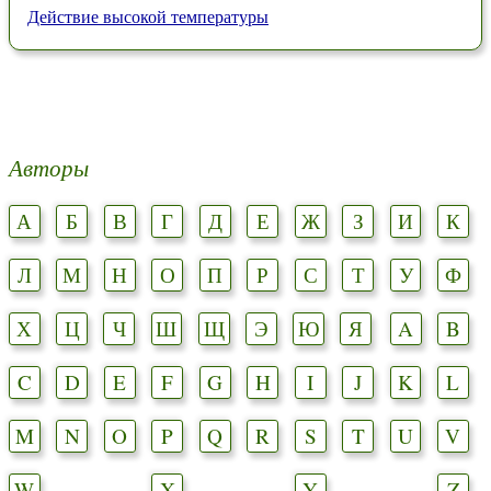
Действие высокой температуры
Авторы
А
Б
В
Г
Д
Е
Ж
З
И
К
Л
М
Н
О
П
Р
С
Т
У
Ф
Х
Ц
Ч
Ш
Щ
Э
Ю
Я
A
B
C
D
E
F
G
H
I
J
K
L
M
N
O
P
Q
R
S
T
U
V
W
X
Y
Z