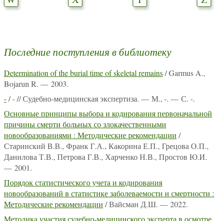
Последние поступления в библиотеку
Determination of the burial time of skeletal remains
/ Garmus A.,
Bojarun R. — 2003.
-
/ - // Судебно-медицинская экспертиза. — М., -. — С. -.
Основные принципы выбора и кодирования первоначальной
причины смерти больных со злокачественными
новообразованиями : Методические рекомендации
/
Старинский В.В., Франк Г.А., Какорина Е.П., Грецова О.П.,
Данилова Т.В., Петрова Г.В., Харченко Н.В., Простов Ю.И.
— 2001.
Порядок статистического учета и кодирования
новообразований в статистике заболеваемости и смертности :
Методические рекомендации
/ Вайсман Д.Ш. — 2022.
Методика участия судебно-медицинского эксперта в осмотре