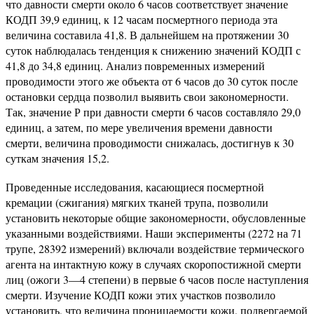
что давности смерти около 6 часов соответствует значение
КОДП 39,9 единиц, к 12 часам посмертного периода эта
величина составила 41,8. В дальнейшем на протяжении 30
суток наблюдалась тенденция к снижению значений КОДП с
41,8 до 34,8 единиц. Анализ повременных измерений
проводимости этого же объекта от 6 часов до 30 суток после
остановки сердца позволил выявить свои закономерности.
Так, значение Р при давности смерти 6 часов составляло 29,0
единиц, а затем, по мере увеличения времени давности
смерти, величина проводимости снижалась, достигнув к 30
суткам значения 15,2.
Проведенные исследования, касающиеся посмертной
кремации (сжигания) мягких тканей трупа, позволили
установить некоторые общие закономерности, обусловленные
указанными воздействиями. Наши эксперименты (2272 на 71
трупе, 28392 измерений) включали воздействие термического
агента на интактную кожу в случаях скоропостижной смерти
лиц (ожоги 3—4 степени) в первые 6 часов после наступления
смерти. Изучение КОДП кожи этих участков позволило
установить, что величина проницаемости кожи, подвергаемой