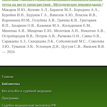
трупа на месте происшествия : Методические рекомендации
/
Макаров И.Ю., Кочоян А.Л., Баранов М.Л., Бородина А.А.,
Буробин И.Н., Буруков Г.А., Вавилов А.Ю., Власюк И.В.,
Воронкина Ю.М., Голубева А.В., Грачева К.В., Григорьев
В.П., Захаркин О.В., Казымов М.А., Кильдюшов Е.М.,
Миненко А.В., Мищенко Е.Ю., Молотков А.Н., Никитин А.В.,
Остробородов В.В., Петров А.В., Рычкова О.Н., Савва О.В.,
Саракаева А.З., Скворцова Л.К., Соболевский М.С., Соколова
З.Ю., Туманов Э.В., Услонцев Д.Н., Цугуля С.В., Яковлев В.В.
— 2024.
Главная
Библиотека
Кто есть Кто в судебной медицине
Программы
Судебно-медицинская экспертиза РФ