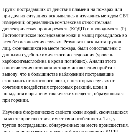
Трупы пострадавших от действия пламени на пожарах или
при других ситуациях вскрывались и изучались методом СВЧ
измерений; определялись комплексная относительная
диэлектрическая проницаемость (КОДП) и проводимость (Р).
Гистологическое исследование кожи и мышц проводилось во
всех без исключения случаях. Результаты вскрытия трупов
лиц, скончавшихся на месте пожара, были сопоставлены с
данными судебно-химического исследования (уровень
карбоксигемоглобина в крови погибших). Анализ этого
сопоставления позволил методом исключения прийти к
выводу, что в большинстве наблюдений пострадавшие
скончались от ожогового шока, в некоторых случаях от
сочетания воздействия стрессовых реакций, шока и
попадания в организм токсических веществ, образующихся
при горении.
Изучение биофизических свойств кожи людей, скончавшихся
на месте происшествия, имеет свои особенности. Так, у
трупов пострадавших, обнаруженных на месте происшествия,
при давности смерти в пределах 6 часов величина КОДП