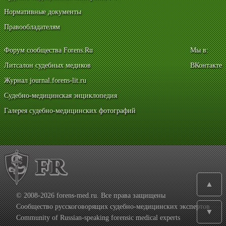
Нормативные документы
Правообладателям
Форум сообщества Forens.Ru
Мы в:
Литсалон судебных медиков
ВКонтакте
Журнал journal.forens-lit.ru
Судебно-медицинская энциклопедия
Галерея судебно-медицинских фотографий
▲
© 2008-2026 forens-med.ru. Все права защищены
Сообщество русскоговорящих судебно-медицинских экспертов
▼
Community of Russian-speaking forensic medical experts