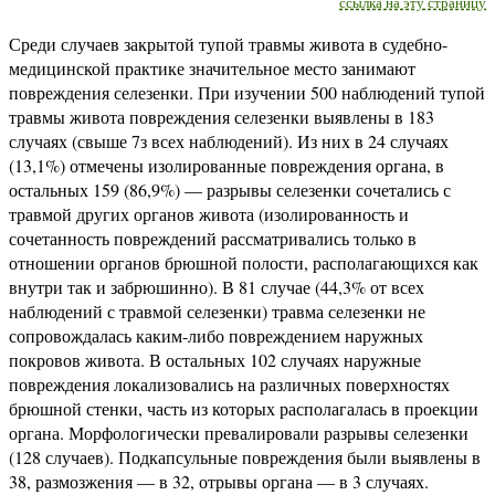
ссылка на эту страницу
Среди случаев закрытой тупой травмы живота в судебно-
медицинской практике значительное место занимают
повреждения селезенки. При изучении 500 наблюдений тупой
травмы живота повреждения селезенки выявлены в 183
случаях (свыше 7з всех наблюдений). Из них в 24 случаях
(13,1%) отмечены изолированные повреждения органа, в
остальных 159 (86,9%) — разрывы селезенки сочетались с
травмой других органов живота (изолированность и
сочетанность повреждений рассматривались только в
отношении органов брюшной полости, располагающихся как
внутри так и забрюшинно). В 81 случае (44,3% от всех
наблюдений с травмой селезенки) травма селезенки не
сопровождалась каким-либо повреждением наружных
покровов живота. В остальных 102 случаях наружные
повреждения локализовались на различных поверхностях
брюшной стенки, часть из которых располагалась в проекции
органа. Морфологически превалировали разрывы селезенки
(128 случаев). Подкапсульные повреждения были выявлены в
38, размозжения — в 32, отрывы органа — в 3 случаях.