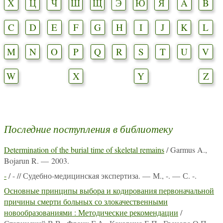
Х
Ц
Ч
Ш
Щ
Э
Ю
Я
A
B
C
D
E
F
G
H
I
J
K
L
M
N
O
P
Q
R
S
T
U
V
W
X
Y
Z
Последние поступления в библиотеку
Determination of the burial time of skeletal remains
/ Garmus A.,
Bojarun R. — 2003.
-
/ - // Судебно-медицинская экспертиза. — М., -. — С. -.
Основные принципы выбора и кодирования первоначальной
причины смерти больных со злокачественными
новообразованиями : Методические рекомендации
/