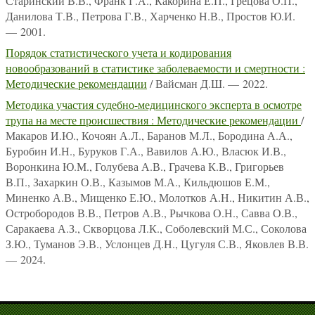
Старинский В.В., Франк Г.А., Какорина Е.П., Грецова О.П.,
Данилова Т.В., Петрова Г.В., Харченко Н.В., Простов Ю.И.
— 2001.
Порядок статистического учета и кодирования
новообразований в статистике заболеваемости и смертности :
Методические рекомендации
/ Вайсман Д.Ш. — 2022.
Методика участия судебно-медицинского эксперта в осмотре
трупа на месте происшествия : Методические рекомендации
/
Макаров И.Ю., Кочоян А.Л., Баранов М.Л., Бородина А.А.,
Буробин И.Н., Буруков Г.А., Вавилов А.Ю., Власюк И.В.,
Воронкина Ю.М., Голубева А.В., Грачева К.В., Григорьев
В.П., Захаркин О.В., Казымов М.А., Кильдюшов Е.М.,
Миненко А.В., Мищенко Е.Ю., Молотков А.Н., Никитин А.В.,
Остробородов В.В., Петров А.В., Рычкова О.Н., Савва О.В.,
Саракаева А.З., Скворцова Л.К., Соболевский М.С., Соколова
З.Ю., Туманов Э.В., Услонцев Д.Н., Цугуля С.В., Яковлев В.В.
— 2024.