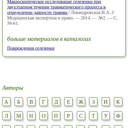
Макроскопическое исследование селезенки при
двухэтапном течении травматического процесса в
определении давности травмы
/ Левандровская И.А. //
Медицинская экспертиза и право. — 2014. — №2. — С.
59-61.
больше материалов в каталогах
Повреждения селезенки
Авторы
А
Б
В
Г
Д
Е
Ж
З
И
К
Л
М
Н
О
П
Р
С
Т
У
Ф