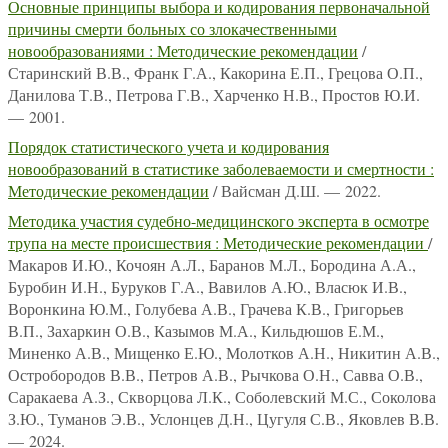
Основные принципы выбора и кодирования первоначальной
причины смерти больных со злокачественными
новообразованиями : Методические рекомендации
/
Старинский В.В., Франк Г.А., Какорина Е.П., Грецова О.П.,
Данилова Т.В., Петрова Г.В., Харченко Н.В., Простов Ю.И.
— 2001.
Порядок статистического учета и кодирования
новообразований в статистике заболеваемости и смертности :
Методические рекомендации
/ Вайсман Д.Ш. — 2022.
Методика участия судебно-медицинского эксперта в осмотре
трупа на месте происшествия : Методические рекомендации
/
Макаров И.Ю., Кочоян А.Л., Баранов М.Л., Бородина А.А.,
Буробин И.Н., Буруков Г.А., Вавилов А.Ю., Власюк И.В.,
Воронкина Ю.М., Голубева А.В., Грачева К.В., Григорьев
В.П., Захаркин О.В., Казымов М.А., Кильдюшов Е.М.,
Миненко А.В., Мищенко Е.Ю., Молотков А.Н., Никитин А.В.,
Остробородов В.В., Петров А.В., Рычкова О.Н., Савва О.В.,
Саракаева А.З., Скворцова Л.К., Соболевский М.С., Соколова
З.Ю., Туманов Э.В., Услонцев Д.Н., Цугуля С.В., Яковлев В.В.
— 2024.