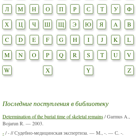
Л
М
Н
О
П
Р
С
Т
У
Ф
Х
Ц
Ч
Ш
Щ
Э
Ю
Я
A
B
C
D
E
F
G
H
I
J
K
L
M
N
O
P
Q
R
S
T
U
V
W
X
Y
Z
Последние поступления в библиотеку
Determination of the burial time of skeletal remains
/ Garmus A.,
Bojarun R. — 2003.
-
/ - // Судебно-медицинская экспертиза. — М., -. — С. -.