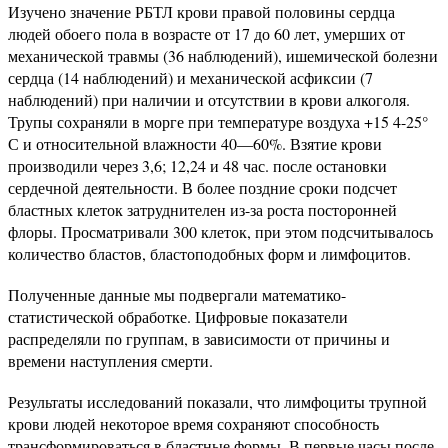
Изучено значение РБТЛ крови правой половины сердца
людей обоего пола в возрасте от 17 до 60 лет, умерших от
механической травмы (36 наблюдений), ишемической болезни
сердца (14 наблюдений) и механической асфиксии (7
наблюдений) при наличии и отсутствии в крови алкоголя.
Трупы сохраняли в морге при температуре воздуха +15 4-25°
С и относительной влажности 40—60%. Взятие крови
производили через 3,6; 12,24 и 48 час. после остановки
сердечной деятельности. В более поздние сроки подсчет
бластных клеток затруднителен из-за роста посторонней
флоры. Просматривали 300 клеток, при этом подсчитывалось
количество бластов, бластоподобных форм и лимфоцитов.
Полученные данные мы подвергали математико-
статистической обработке. Цифровые показатели
распределяли по группам, в зависимости от причины и
времени наступления смерти.
Результаты исследований показали, что лимфоциты трупной
крови людей некоторое время сохраняют способность
трансформироваться в бластные формы. В первые часы после